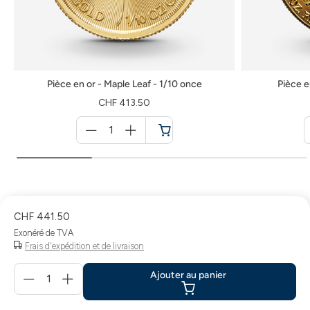
Pièce en or - Maple Leaf - 1/10 once
Pièce e
CHF 413.50
Menge
für
Panier
CHF 441.50
Exonéré de TVA
Frais d'expédition et de livraison
Menge
Ajouter au panier
für
Ajouter
au