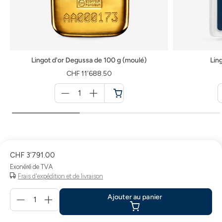
Lingot d'or Degussa de 100 g (moulé)
Lin
CHF 11’688.50
Menge
für
Panier
CHF 3’791.00
Exonéré de TVA
Frais d'expédition et de livraison
Menge
Ajouter au panier
für
Ajouter
au