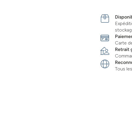
Disponib
Expédit
stocka
Paiemen
Carte d
Retrait 
Command
Reconn
Tous le