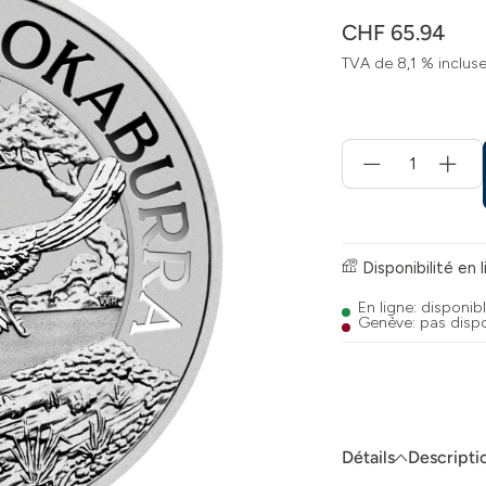
CHF 65.94
TVA de 8,1 % inclus
Menge
für
Ajouter
au
panier
Disponibilité en 
En ligne: disponib
Genève: pas disp
Détails
Descripti