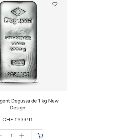
rgent Degussa de 1 kg New
Design
CHF 1’933.91
Menge
für