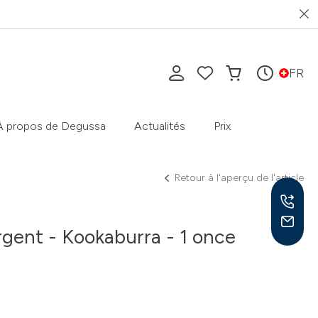
FR
À propos de Degussa
Actualités
Prix
Retour à l'aperçu de l'article
rgent - Kookaburra - 1 once
Lun-
9h-1