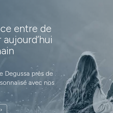
nce entre de
 aujourd’hui
ain
e Degussa près de
sonnalisé avec nos