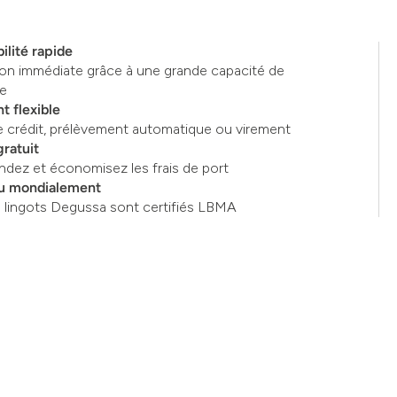
ilité rapide
ion immédiate grâce à une grande capacité de
ge
t flexible
e crédit, prélèvement automatique ou virement
gratuit
ez et économisez les frais de port
u mondialement
s lingots Degussa sont certifiés LBMA