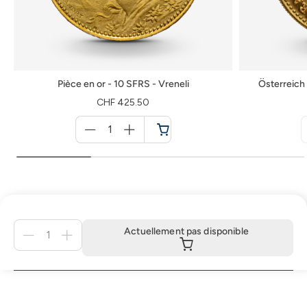
Pièce en or - 10 SFRS - Vreneli
Österreich 
CHF 425.50
Menge
für
Panier
Menge
Actuellement pas disponible
für
Actuellement
pas
disponible