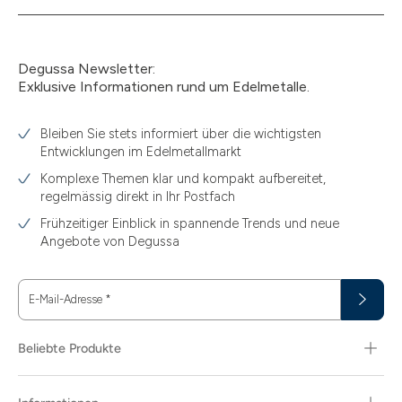
13.77
15
Degussa Newsletter:
15.55
Exklusive Informationen rund um Edelmetalle.
15.60
Bleiben Sie stets informiert über die wichtigsten
15000
Entwicklungen im Edelmetallmarkt
18.30
Komplexe Themen klar und kompakt aufbereitet,
regelmässig direkt in Ihr Postfach
2.50
Frühzeitiger Einblick in spannende Trends und neue
2.90
Angebote von Degussa
20
E-Mail-Adresse
*
2000
250
Beliebte Produkte
29.03
3