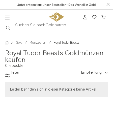
Jetzt entdecken: Unser Bestseller - Das Vreneli in Gold
0.50
Suche
Suchen Sie nach
Goldbarren
1
1.49
Gold
Münzserien
Royal Tudor Beasts
1.87
Royal Tudor Beasts Goldmünzen
kaufen
10
0 Produkte
100
Filter
Empfehlung
1000
11.61
Leider befinden sich in dieser Kategorie keine Artikel
12
12.15