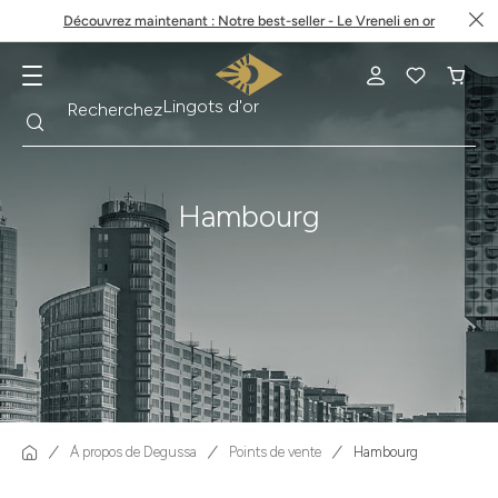
Découvrez maintenant : Notre best-seller - Le Vreneli en or
Recherche
Recherchez
Krugerrand
Hambourg
À propos de Degussa
Points de vente
Hambourg