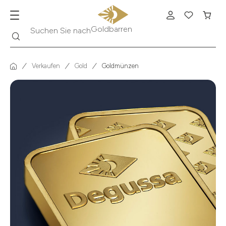
Suche
Suchen Sie nach
Krügerrand
Verkaufen
Gold
Goldmünzen