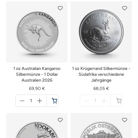
verfügbar
1 oz Australian Kangaroo
1 oz Krügerrand Silbermünze -
Silbermünze - 1 Dollar
Südafrika verschiedene
Australien 2026
Jahrgänge
69,90 €
68,05 €
Menge
Menge
für
für
Warenkorb
nicht
verfügbar