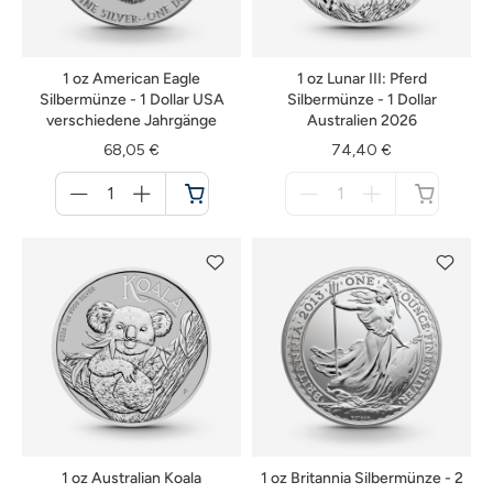
1 oz American Eagle
1 oz Lunar III: Pferd
Silbermünze - 1 Dollar USA
Silbermünze - 1 Dollar
verschiedene Jahrgänge
Australien 2026
68,05 €
74,40 €
Menge
Menge
für
für
Warenkorb
nicht
verfügbar
1 oz Australian Koala
1 oz Britannia Silbermünze - 2