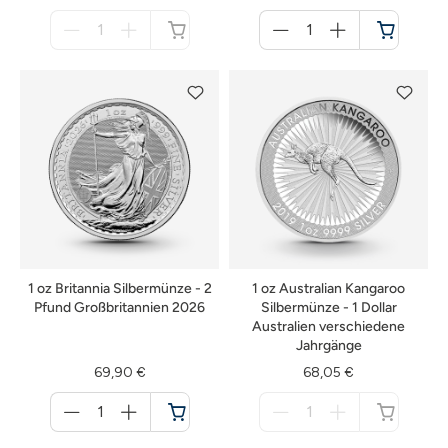
Menge
Menge
für
für
nicht
Warenkorb
verfügbar
1 oz Britannia Silbermünze - 2
1 oz Australian Kangaroo
Pfund Großbritannien 2026
Silbermünze - 1 Dollar
Australien verschiedene
Jahrgänge
69,90 €
68,05 €
Menge
Menge
für
für
Warenkorb
nicht