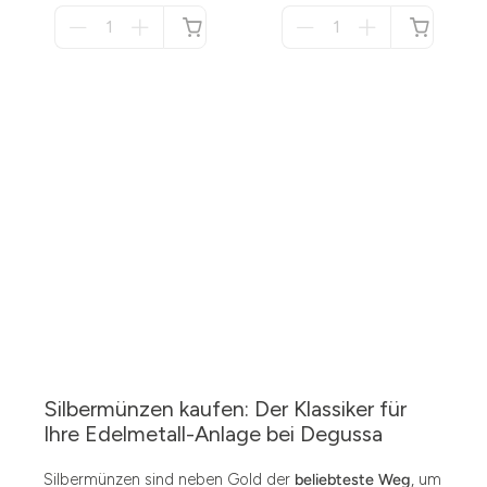
Menge
Menge
für
für
nicht
nicht
verfügbar
verfügbar
Silbermünzen kaufen: Der Klassiker für
Ihre Edelmetall-Anlage bei Degussa
Silbermünzen sind neben Gold der
beliebteste Weg
, um