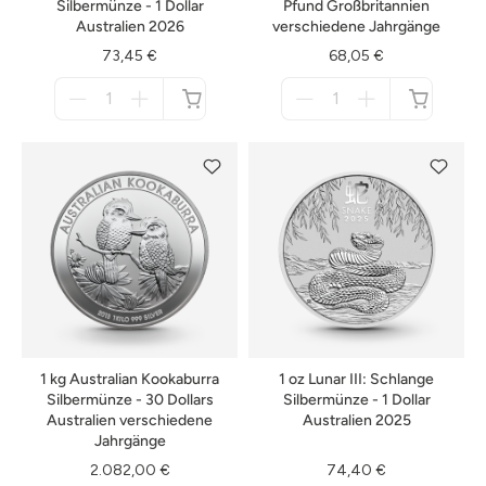
Silbermünze - 1 Dollar
Pfund Großbritannien
Australien 2026
verschiedene Jahrgänge
73,45 €
68,05 €
Menge
Menge
für
für
nicht
nicht
verfügbar
verfügbar
1 kg Australian Kookaburra
1 oz Lunar III: Schlange
Silbermünze - 30 Dollars
Silbermünze - 1 Dollar
Australien verschiedene
Australien 2025
Jahrgänge
2.082,00 €
74,40 €