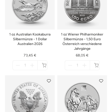
1 oz Australian Kookaburra
1 oz Wiener Philharmoniker
Silbermünze - 1 Dollar
Silbermünze - 1,50 Euro
Australien 2026
Österreich verschiedene
Jahrgänge
73,45 €
68,05 €
Menge
Menge
für
für
nicht
nicht
verfügbar
verfügbar