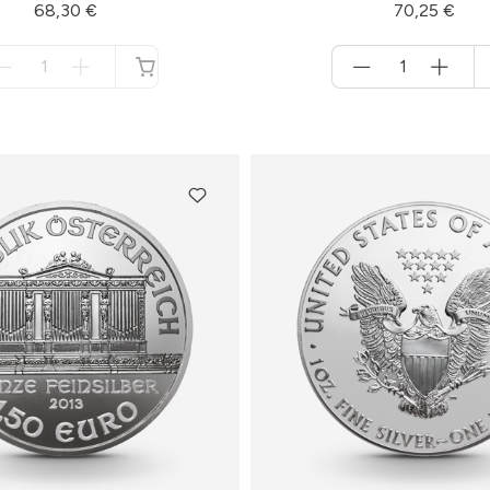
68,30 €
70,25 €
Menge
Menge
für
für
nicht
Warenkorb
verfügbar