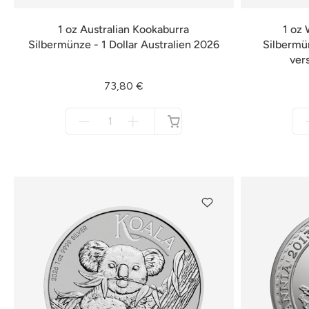
1 oz Australian Kookaburra
1 oz 
Silbermünze - 1 Dollar Australien 2026
Silbermün
ver
73,80 €
Menge
für
nicht
verfügbar