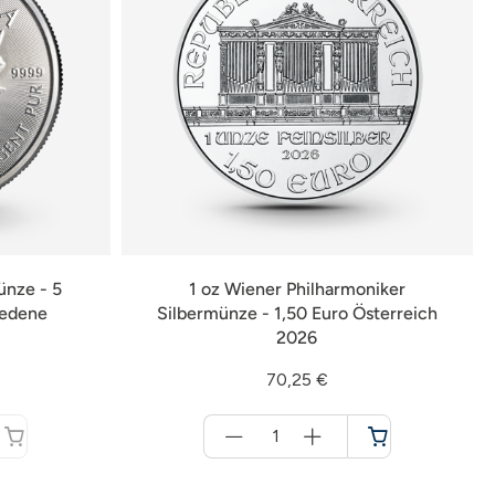
ünze - 5
1 oz Wiener Philharmoniker
iedene
Silbermünze - 1,50 Euro Österreich
2026
70,25 €
Menge
für
Warenkorb