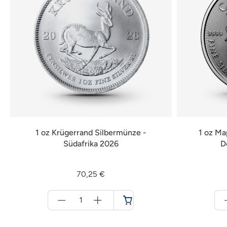
1 oz Krügerrand Silbermünze -
1 oz Ma
Südafrika 2026
D
70,25 €
Menge
für
Warenkorb