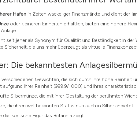
cherer Hafen
in Zeiten wackeliger Finanzmärkte und dient der
la
Unze
oder kleineren Einheiten erhältlich, bieten eine höhere Flexib
r Anlage.
t seit jeher als Synonym für Qualität und Beständigkeit in der
e Sicherheit, die uns mehr überzeugt als virtuelle Finanzkonzep
ler: Die bekanntesten Anlagesilber
 verschiedenen Gewichten, die sich durch ihre hohe Reinheit 
 aufgrund ihrer Reinheit (999.9/1000) und ihres charakteristis
aufte Silbermünze, die mit ihrer Gestaltung der berühmten Wie
e, die ihren weltbekannten Status nun auch in Silber anbietet.
 die ikonische Figur das Britannia zeigt.