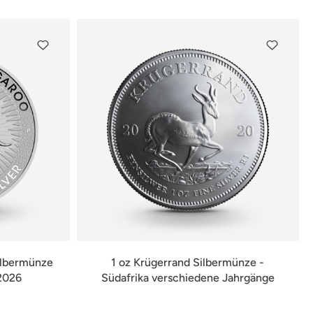
Silbermünze
1 oz Krügerrand Silbermünze -
 2026
Südafrika verschiedene Jahrgänge