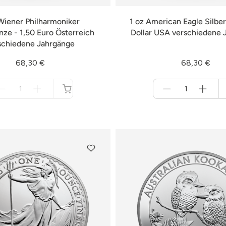
Wiener Philharmoniker
1 oz American Eagle Silbe
ze - 1,50 Euro Österreich
Dollar USA verschiedene 
schiedene Jahrgänge
68,30 €
68,30 €
Menge
Menge
für
für
nicht
Warenkorb
verfügbar