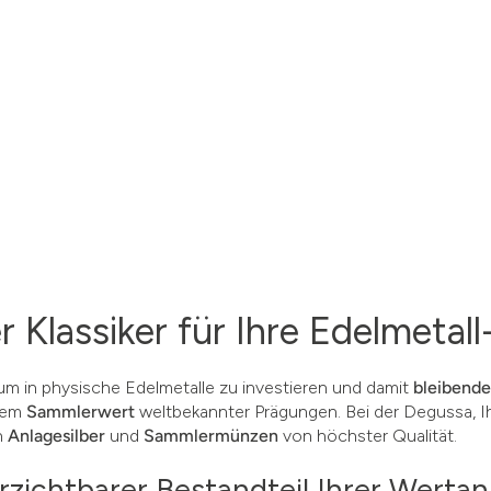
 Klassiker für Ihre Edelmeta
 um in physische Edelmetalle zu investieren und damit
bleibend
 dem
Sammlerwert
weltbekannter Prägungen. Bei der Degussa, Ih
n
Anlagesilber
und
Sammlermünzen
von höchster Qualität.
zichtbarer Bestandteil Ihrer Wertan