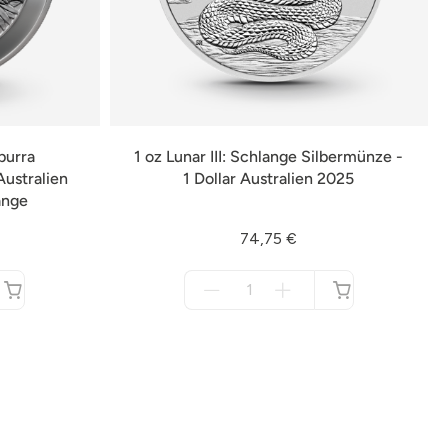
burra
1 oz Lunar III: Schlange Silbermünze -
Australien
1 Dollar Australien 2025
änge
74,75 €
Menge
für
nicht
verfügbar