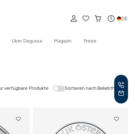
DE
Über Degussa
Magazin
Preise
r verfügbare Produkte
Sortieren nach:
Beliebtheit
Mo –
8:30