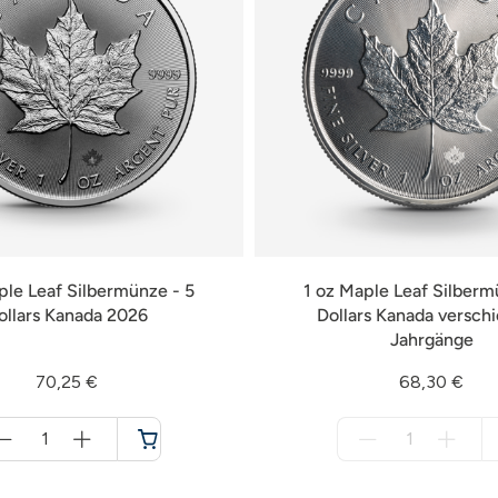
ple Leaf Silbermünze - 5
1 oz Maple Leaf Silberm
ollars Kanada 2026
Dollars Kanada versch
Jahrgänge
70,25 €
68,30 €
Menge
Menge
für
für
Warenkorb
nicht
verfügbar