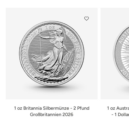
1 oz Britannia Silbermünze - 2 Pfund
1 oz Austr
Großbritannien 2026
- 1 Doll