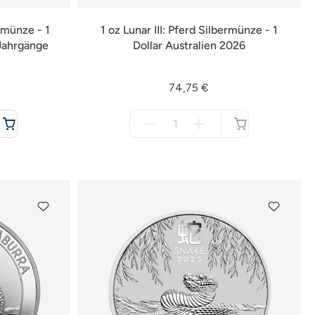
rmünze - 1
1 oz Lunar III: Pferd Silbermünze - 1
Jahrgänge
Dollar Australien 2026
74,75 €
Menge
für
nicht
verfügbar