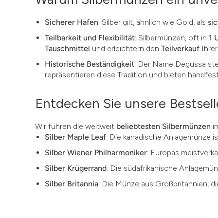
Sicherer Hafen
: Silber gilt, ähnlich wie Gold, als
si
Teilbarkeit und Flexibilität
: Silbermünzen, oft in
1 
Tauschmittel
und erleichtern den
Teilverkauf
Ihre
Historische Beständigkei
t: Der Name Degussa steh
repräsentieren diese Tradition und bieten handfest
Entdecken Sie unsere Bestsel
Wir führen die weltweit
beliebtesten Silbermünzen
in
Silber Maple Leaf
: Die kanadische Anlagemünze ist
Silber Wiener Philharmoniker
: Europas meistverk
Silber Krügerrand
: Die südafrikanische Anlagemünz
Silber Britannia
: Die Münze aus Großbritannien, die