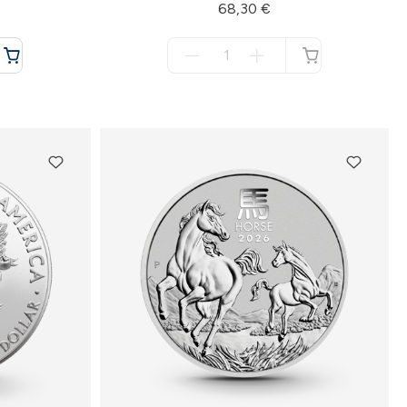
68,30 €
Menge
für
nicht
verfügbar