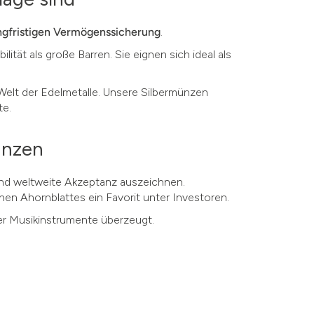
ngfristigen Vermögenssicherung
.
ilität als große Barren. Sie eignen sich ideal als
 Welt der Edelmetalle. Unsere Silbermünzen
te.
münzen
und weltweite Akzeptanz auszeichnen.
chen Ahornblattes ein Favorit unter Investoren.
ner Musikinstrumente überzeugt.