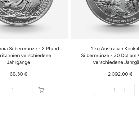
annia Silbermünze - 2 Pfund
1 kg Australian Kooka
ritannien verschiedene
Silbermünze - 30 Dollars 
Jahrgänge
verschiedene Jahrg
68,30 €
2.092,00 €
Menge
Menge
für
für
nicht
nicht
verfügbar
verfügbar