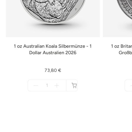
1 oz Australian Koala Silbermünze - 1
1 oz Brit
Dollar Australien 2026
Großb
73,80 €
Menge
für
nicht
verfügbar