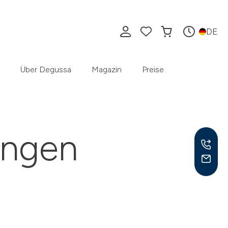
DE
Über Degussa
Magazin
Preise
ungen
Mo –
8:30