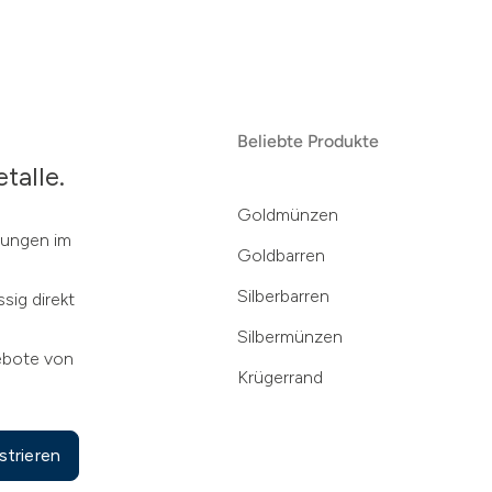
Beliebte Produkte
talle.
Goldmünzen
klungen im
Goldbarren
Silberbarren
sig direkt
Silbermünzen
ebote von
Krügerrand
strieren