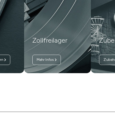
Zollfreilager
Zube
rn
Mehr Infos
Zubeh