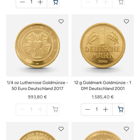
für
für
Warenkorb
nicht
verfügbar
1/4 oz Lutherrose Goldmünze -
12 g Goldmark Goldmünze - 1
50 Euro Deutschland 2017
DM Deutschland 2001
993,80 €
1.585,40 €
Menge
Menge
für
für
nicht
Warenkorb
verfügbar