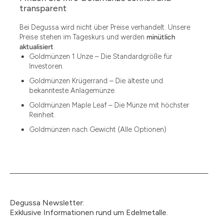
1.49
transparent
1.87
Bei Degussa wird nicht über Preise verhandelt. Unsere
Preise stehen im Tageskurs und werden
minütlich
12
aktualisiert
.
Goldmünzen 1 Unze – Die Standardgröße für
12.15
Investoren.
13.77
Goldmünzen Krügerrand – Die älteste und
bekannteste Anlagemünze.
15
Goldmünzen Maple Leaf – Die Münze mit höchster
Reinheit.
15.55
Goldmünzen nach Gewicht (Alle Optionen)
15.60
18.30
2.90
3
Degussa Newsletter:
3.05
Exklusive Informationen rund um Edelmetalle.