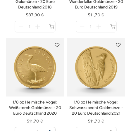
Goldmünze - 20 Euro
Wanderfalke Goldmünze - 20
Deutschland 2018
Euro Deutschland 2019
587,90 €
511,70 €
Menge
Menge
für
für
nicht
nicht
verfügbar
verfügbar
1/8 oz Heimische Vögel:
1/8 oz Heimische Vögel:
Weißstorch Goldmünze - 20
Schwarzspecht Goldmünze -
Euro Deutschland 2020
20 Euro Deutschland 2021
511,70 €
511,70 €
Menge
Menge