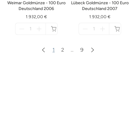
Weimar Goldmünze - 100 Euro
Lübeck Goldmünze - 100 Euro
Deutschland 2006
Deutschland 2007
1.932,00 €
1.932,00 €
Menge
Menge
für
für
nicht
nicht
verfügbar
verfügbar
1
2
...
9