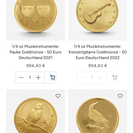
1/4 oz Musikinstrumente:
1/4 oz Musikinstrumente:
Pauke Goldmünze - 50 Euro
Konzertgitarre Goldmünze - 50
Deutschland 2021
Euro Deutschland 2022
994,40 €
994,40 €
Menge
Menge
für
für
Warenkorb
nicht
verfügbar