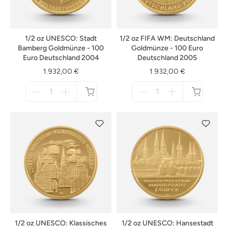
1/2 oz UNESCO: Stadt
1/2 oz FIFA WM: Deutschland
Bamberg Goldmünze - 100
Goldmünze - 100 Euro
Euro Deutschland 2004
Deutschland 2005
1.932,00 €
1.932,00 €
Menge
Menge
für
für
nicht
nicht
verfügbar
verfügbar
1/2 oz UNESCO: Klassisches
1/2 oz UNESCO: Hansestadt