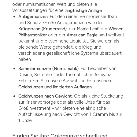
oder numismatischen Wert und bieten alle
Voraussetzungen für eine
langfristige Anlage
.
Anlagemünzen
: Für den reinen Vermögensaufbau
und Schutz. Große Anlagemünzen wie der
Krügerrand (Krugerrand)
, der
Maple Leaf
, der
Wiener
Philharmoniker
oder der
American Eagle
sind weltweit
bekannt und bieten hohe Liquidität. Sie werden als
bleibende Werte gehandelt, die Krieg und
verschiedene gesellschaftliche Systeme überdauert
haben.
Sammlermünzen (Numismatik)
: Für Liebhaber von
Design, Seltenheit oder thematischer Relevanz.
Entdecken Sie unsere Auswahl an historischen
Goldmünzen und limitierten Auflagen
.
Goldmünzen nach Gewicht
: Ob als kleine Stückelung
zur Krisenvorsorge oder als volle Unze für das
Großinvestment – wir bieten eine akribische
Aufschlüsselung nach Gewicht von 1 Gramm bis zur
1 Unze.
Finden Sie Ihre Goldmünze schnell und