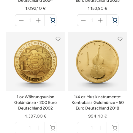
Deutschland 2024
Euro Deutschland 2025
1.092,10 €
1.153,90 €
Menge
Menge
für
für
Warenkorb
Warenkorb
1 oz Währungsunion
1/4 oz Musikinstrumente:
Goldmünze - 200 Euro
Kontrabass Goldmünze - 50
Deutschland 2002
Euro Deutschland 2018
4.397,00 €
994,40 €
Menge
Menge
für
für