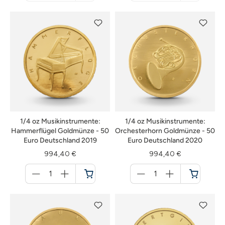
nicht
nicht
verfügbar
verfügbar
1/4 oz Musikinstrumente:
1/4 oz Musikinstrumente:
Hammerflügel Goldmünze - 50
Orchesterhorn Goldmünze - 50
Euro Deutschland 2019
Euro Deutschland 2020
994,40 €
994,40 €
Menge
Menge
für
für
Warenkorb
Warenkorb