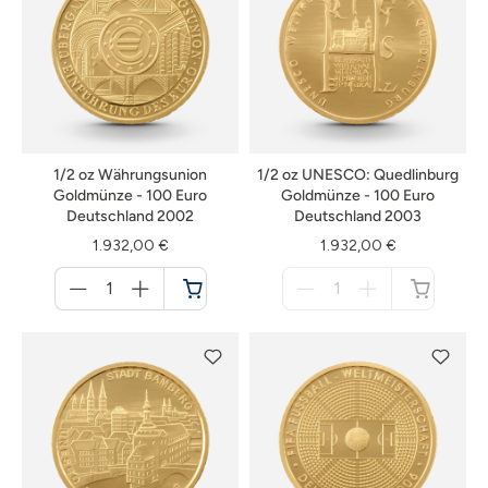
1/2 oz Währungsunion
1/2 oz UNESCO: Quedlinburg
Goldmünze - 100 Euro
Goldmünze - 100 Euro
Deutschland 2002
Deutschland 2003
1.932,00 €
1.932,00 €
Menge
Menge
für
für
Warenkorb
nicht
verfügbar