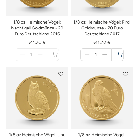
1/8 oz Heimische Vögel:
1/8 oz Heimische Vögel: Pirol
Nachtigall Goldmünze - 20
Goldmünze - 20 Euro
Euro Deutschland 2016
Deutschland 2017
511,70 €
511,70 €
Menge
Menge
für
für
nicht
Warenkorb
verfügbar
1/8 oz Heimische Vögel: Uhu
1/8 oz Heimische Vögel: