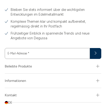
3.10
Bleiben Sie stets informiert über die wichtigsten
3.11
Entwicklungen im Edelmetallmarkt
3.12
Komplexe Themen klar und kompakt aufbereitet,
regelmässig direkt in Ihr Postfach
3.44
Frühzeitiger Einblick in spannende Trends und neue
3.58
Angebote von Degussa
3.60
E-Mail-Adresse
*
3.66
3.74
Beliebte Produkte
3.89
Informationen
30
30.48
Kontakt
31.10
DE