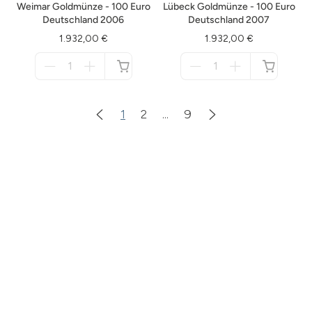
Weimar Goldmünze - 100 Euro
Lübeck Goldmünze - 100 Euro
Deutschland 2006
Deutschland 2007
1.932,00 €
1.932,00 €
Menge
Menge
für
für
nicht
nicht
verfügbar
verfügbar
1
2
...
9