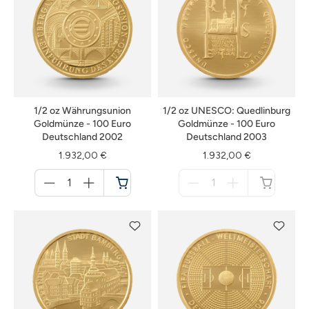
1/2 oz Währungsunion
1/2 oz UNESCO: Quedlinburg
Goldmünze - 100 Euro
Goldmünze - 100 Euro
Deutschland 2002
Deutschland 2003
1.932,00 €
1.932,00 €
Menge
Menge
für
für
Warenkorb
nicht
verfügbar