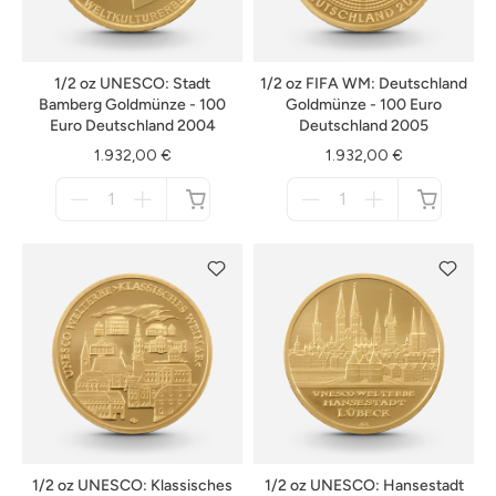
1/2 oz UNESCO: Stadt
1/2 oz FIFA WM: Deutschland
Bamberg Goldmünze - 100
Goldmünze - 100 Euro
Euro Deutschland 2004
Deutschland 2005
1.932,00 €
1.932,00 €
Menge
Menge
für
für
nicht
nicht
verfügbar
verfügbar
1/2 oz UNESCO: Klassisches
1/2 oz UNESCO: Hansestadt