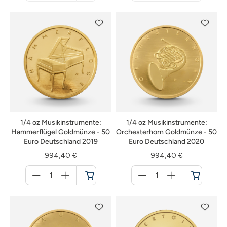
nicht
nicht
verfügbar
verfügbar
1/4 oz Musikinstrumente:
1/4 oz Musikinstrumente:
Hammerflügel Goldmünze - 50
Orchesterhorn Goldmünze - 50
Euro Deutschland 2019
Euro Deutschland 2020
994,40 €
994,40 €
Menge
Menge
für
für
Warenkorb
Warenkorb