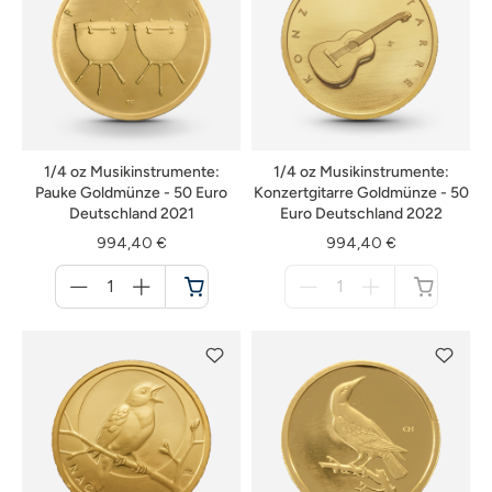
1/4 oz Musikinstrumente:
1/4 oz Musikinstrumente:
Pauke Goldmünze - 50 Euro
Konzertgitarre Goldmünze - 50
Deutschland 2021
Euro Deutschland 2022
994,40 €
994,40 €
Menge
Menge
für
für
Warenkorb
nicht
verfügbar