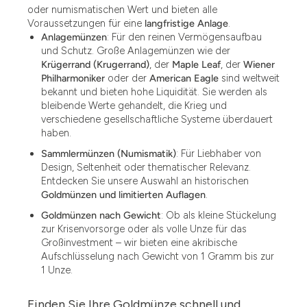
oder numismatischen Wert und bieten alle
Voraussetzungen für eine
langfristige Anlage
.
Anlagemünzen
: Für den reinen Vermögensaufbau
und Schutz. Große Anlagemünzen wie der
Krügerrand (Krugerrand)
, der
Maple Leaf
, der
Wiener
Philharmoniker
oder der
American Eagle
sind weltweit
bekannt und bieten hohe Liquidität. Sie werden als
bleibende Werte gehandelt, die Krieg und
verschiedene gesellschaftliche Systeme überdauert
haben.
Sammlermünzen (Numismatik)
: Für Liebhaber von
Design, Seltenheit oder thematischer Relevanz.
Entdecken Sie unsere Auswahl an historischen
Goldmünzen und limitierten Auflagen
.
Goldmünzen nach Gewicht
: Ob als kleine Stückelung
zur Krisenvorsorge oder als volle Unze für das
Großinvestment – wir bieten eine akribische
Aufschlüsselung nach Gewicht von 1 Gramm bis zur
1 Unze.
Finden Sie Ihre Goldmünze schnell und