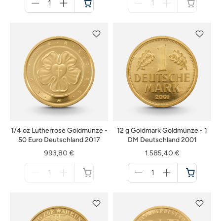
für
für
Warenkorb
nicht
verfügbar
1/4 oz Lutherrose Goldmünze -
12 g Goldmark Goldmünze - 1
50 Euro Deutschland 2017
DM Deutschland 2001
993,80 €
1.585,40 €
Menge
Menge
für
für
nicht
Warenkorb
verfügbar