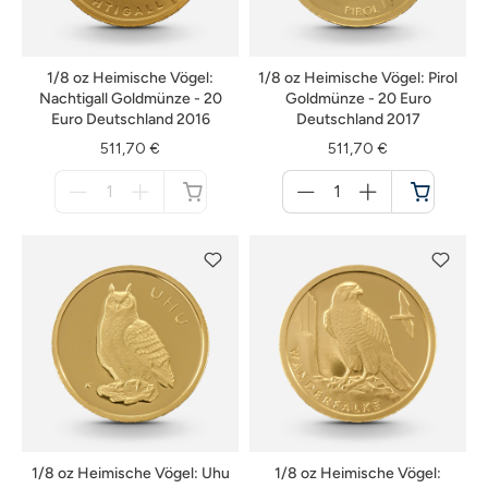
1/8 oz Heimische Vögel:
1/8 oz Heimische Vögel: Pirol
Nachtigall Goldmünze - 20
Goldmünze - 20 Euro
Euro Deutschland 2016
Deutschland 2017
511,70 €
511,70 €
Menge
Menge
für
für
nicht
Warenkorb
verfügbar
1/8 oz Heimische Vögel: Uhu
1/8 oz Heimische Vögel: