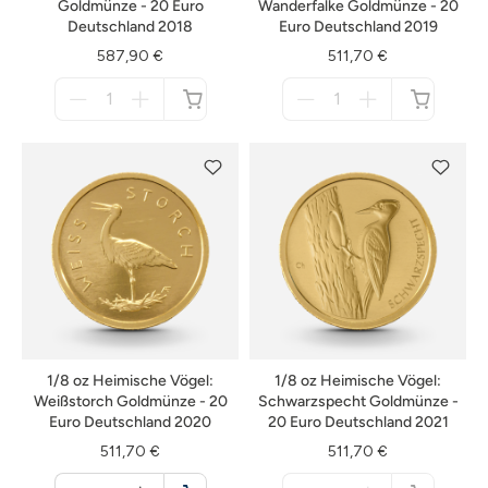
Goldmünze - 20 Euro
Wanderfalke Goldmünze - 20
Deutschland 2018
Euro Deutschland 2019
587,90 €
511,70 €
Menge
Menge
für
für
nicht
nicht
verfügbar
verfügbar
1/8 oz Heimische Vögel:
1/8 oz Heimische Vögel:
Weißstorch Goldmünze - 20
Schwarzspecht Goldmünze -
Euro Deutschland 2020
20 Euro Deutschland 2021
511,70 €
511,70 €
Menge
Menge