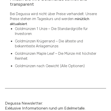
1.49
transparent
1.87
Bei Degussa wird nicht über Preise verhandelt. Unsere
Preise stehen im Tageskurs und werden
minütlich
12
aktualisiert
.
Goldmünzen 1 Unze – Die Standardgröße für
12.15
Investoren.
13.77
Goldmünzen Krügerrand – Die älteste und
bekannteste Anlagemünze.
15
Goldmünzen Maple Leaf – Die Münze mit höchster
Reinheit.
15.55
Goldmünzen nach Gewicht (Alle Optionen)
15.60
18.30
2.90
3
Degussa Newsletter:
3.05
Exklusive Informationen rund um Edelmetalle.