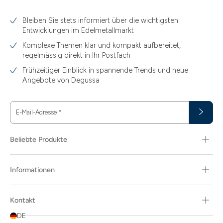
3.10
Bleiben Sie stets informiert über die wichtigsten
3.11
Entwicklungen im Edelmetallmarkt
3.12
Komplexe Themen klar und kompakt aufbereitet,
regelmässig direkt in Ihr Postfach
3.44
Frühzeitiger Einblick in spannende Trends und neue
3.58
Angebote von Degussa
3.60
E-Mail-Adresse
*
3.66
3.74
Beliebte Produkte
3.89
Informationen
30
30.48
Kontakt
31.10
DE