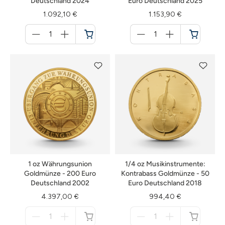
Deutschland 2024
Euro Deutschland 2025
1.092,10 €
1.153,90 €
Menge
Menge
für
für
Warenkorb
Warenkorb
1 oz Währungsunion
1/4 oz Musikinstrumente:
Goldmünze - 200 Euro
Kontrabass Goldmünze - 50
Deutschland 2002
Euro Deutschland 2018
4.397,00 €
994,40 €
Menge
Menge
für
für