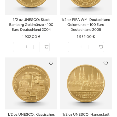
1/2 oz UNESCO: Stadt
1/2 oz FIFA WM: Deutschland
Bamberg Goldmünze - 100
Goldmünze - 100 Euro
Euro Deutschland 2004
Deutschland 2005
1.932,00 €
1.932,00 €
Menge
Menge
für
für
nicht
nicht
verfügbar
verfügbar
1/2 oz UNESCO: Klassisches
1/2 oz UNESCO: Hansestadt