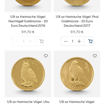
1/8 oz Heimische Vögel:
1/8 oz Heimische Vögel: Pirol
Nachtigall Goldmünze - 20
Goldmünze - 20 Euro
Euro Deutschland 2016
Deutschland 2017
511,70 €
511,70 €
Menge
Menge
für
für
nicht
Warenkorb
verfügbar
1/8 oz Heimische Vögel: Uhu
1/8 oz Heimische Vögel: