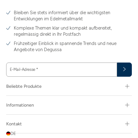
3.10
Bleiben Sie stets informiert über die wichtigsten
3.11
Entwicklungen im Edelmetallmarkt
3.12
Komplexe Themen klar und kompakt aufbereitet,
regelmässig direkt in Ihr Postfach
3.44
Frühzeitiger Einblick in spannende Trends und neue
3.58
Angebote von Degussa
3.60
E-Mail-Adresse
*
3.66
3.74
Beliebte Produkte
3.89
Informationen
30
30.48
Kontakt
31.10
DE