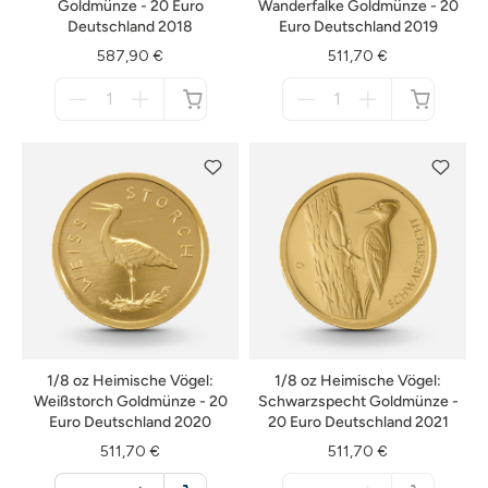
Goldmünze - 20 Euro
Wanderfalke Goldmünze - 20
Deutschland 2018
Euro Deutschland 2019
587,90 €
511,70 €
Menge
Menge
für
für
nicht
nicht
verfügbar
verfügbar
1/8 oz Heimische Vögel:
1/8 oz Heimische Vögel:
Weißstorch Goldmünze - 20
Schwarzspecht Goldmünze -
Euro Deutschland 2020
20 Euro Deutschland 2021
511,70 €
511,70 €
Menge
Menge