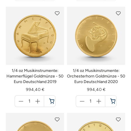
nicht
nicht
verfügbar
verfügbar
1/4 oz Musikinstrumente:
1/4 oz Musikinstrumente:
Hammerflügel Goldmünze - 50
Orchesterhorn Goldmünze - 50
Euro Deutschland 2019
Euro Deutschland 2020
994,40 €
994,40 €
Menge
Menge
für
für
Warenkorb
Warenkorb