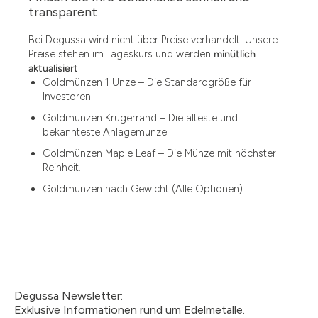
1.49
transparent
1.87
Bei Degussa wird nicht über Preise verhandelt. Unsere
Preise stehen im Tageskurs und werden
minütlich
12
aktualisiert
.
Goldmünzen 1 Unze – Die Standardgröße für
12.15
Investoren.
13.77
Goldmünzen Krügerrand – Die älteste und
bekannteste Anlagemünze.
15
Goldmünzen Maple Leaf – Die Münze mit höchster
Reinheit.
15.55
Goldmünzen nach Gewicht (Alle Optionen)
15.60
18.30
2.90
3
Degussa Newsletter:
3.05
Exklusive Informationen rund um Edelmetalle.