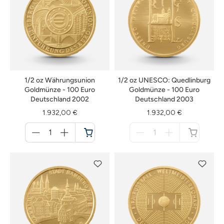
1/2 oz Währungsunion
1/2 oz UNESCO: Quedlinburg
Goldmünze - 100 Euro
Goldmünze - 100 Euro
Deutschland 2002
Deutschland 2003
1.932,00 €
1.932,00 €
Menge
Menge
für
für
Warenkorb
nicht
verfügbar