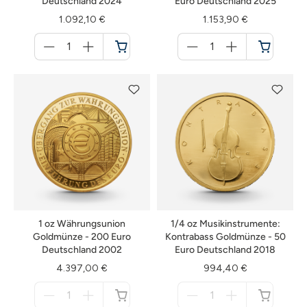
Deutschland 2024
Euro Deutschland 2025
1.092,10 €
1.153,90 €
Menge
Menge
für
für
Warenkorb
Warenkorb
1 oz Währungsunion
1/4 oz Musikinstrumente:
Goldmünze - 200 Euro
Kontrabass Goldmünze - 50
Deutschland 2002
Euro Deutschland 2018
4.397,00 €
994,40 €
Menge
Menge
für
für