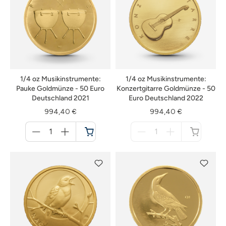
1/4 oz Musikinstrumente:
1/4 oz Musikinstrumente:
Pauke Goldmünze - 50 Euro
Konzertgitarre Goldmünze - 50
Deutschland 2021
Euro Deutschland 2022
994,40 €
994,40 €
Menge
Menge
für
für
Warenkorb
nicht
verfügbar