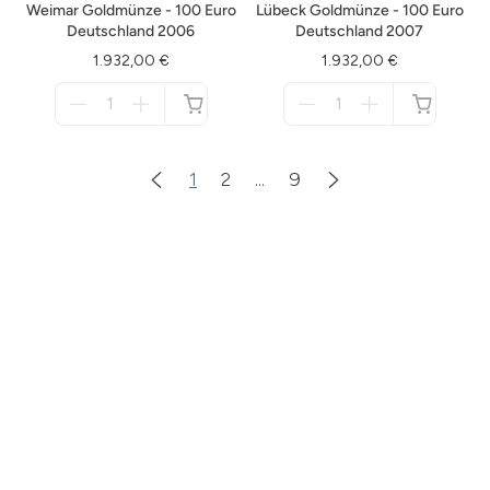
Weimar Goldmünze - 100 Euro
Lübeck Goldmünze - 100 Euro
Deutschland 2006
Deutschland 2007
1.932,00 €
1.932,00 €
Menge
Menge
für
für
nicht
nicht
verfügbar
verfügbar
1
2
...
9