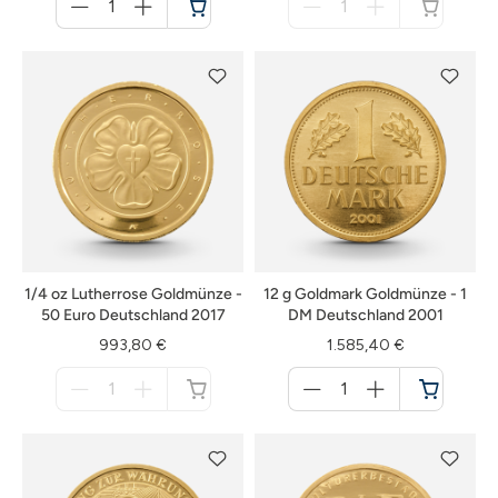
für
für
Warenkorb
nicht
verfügbar
1/4 oz Lutherrose Goldmünze -
12 g Goldmark Goldmünze - 1
50 Euro Deutschland 2017
DM Deutschland 2001
993,80 €
1.585,40 €
Menge
Menge
für
für
nicht
Warenkorb
verfügbar