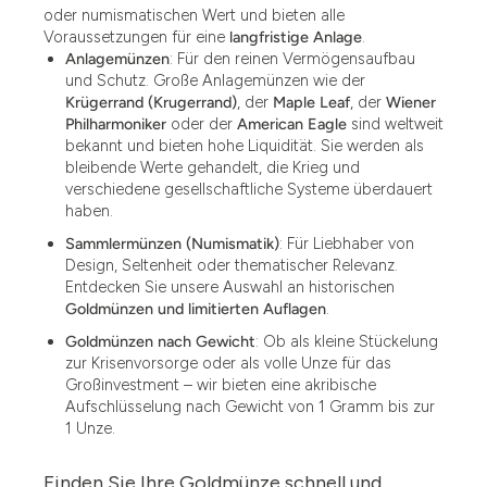
oder numismatischen Wert und bieten alle
Voraussetzungen für eine
langfristige Anlage
.
Anlagemünzen
: Für den reinen Vermögensaufbau
und Schutz. Große Anlagemünzen wie der
Krügerrand (Krugerrand)
, der
Maple Leaf
, der
Wiener
Philharmoniker
oder der
American Eagle
sind weltweit
bekannt und bieten hohe Liquidität. Sie werden als
bleibende Werte gehandelt, die Krieg und
verschiedene gesellschaftliche Systeme überdauert
haben.
Sammlermünzen (Numismatik)
: Für Liebhaber von
Design, Seltenheit oder thematischer Relevanz.
Entdecken Sie unsere Auswahl an historischen
Goldmünzen und limitierten Auflagen
.
Goldmünzen nach Gewicht
: Ob als kleine Stückelung
zur Krisenvorsorge oder als volle Unze für das
Großinvestment – wir bieten eine akribische
Aufschlüsselung nach Gewicht von 1 Gramm bis zur
1 Unze.
Finden Sie Ihre Goldmünze schnell und