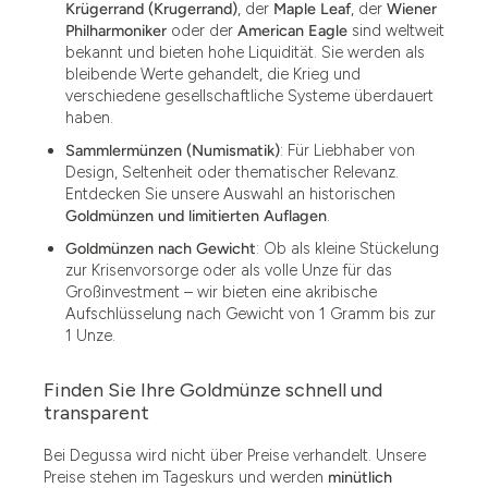
Krügerrand (Krugerrand)
, der
Maple Leaf
, der
Wiener
Philharmoniker
oder der
American Eagle
sind weltweit
bekannt und bieten hohe Liquidität. Sie werden als
bleibende Werte gehandelt, die Krieg und
verschiedene gesellschaftliche Systeme überdauert
haben.
Sammlermünzen (Numismatik)
: Für Liebhaber von
Design, Seltenheit oder thematischer Relevanz.
Entdecken Sie unsere Auswahl an historischen
Goldmünzen und limitierten Auflagen
.
Goldmünzen nach Gewicht
: Ob als kleine Stückelung
zur Krisenvorsorge oder als volle Unze für das
Großinvestment – wir bieten eine akribische
Aufschlüsselung nach Gewicht von 1 Gramm bis zur
1 Unze.
Finden Sie Ihre Goldmünze schnell und
1.49
transparent
1.87
Bei Degussa wird nicht über Preise verhandelt. Unsere
Preise stehen im Tageskurs und werden
minütlich