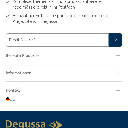
Komplexe Themen klar und kompakt aufbereitet,
regelmässig direkt in Ihr Postfach
3.44
Frühzeitiger Einblick in spannende Trends und neue
3.58
Angebote von Degussa
3.60
E-Mail-Adresse
*
3.66
3.74
Beliebte Produkte
3.89
Informationen
30
30.48
Kontakt
31.10
DE
31.30
311.04
5.80