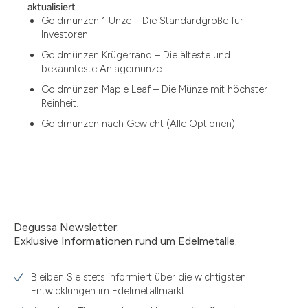
12
aktualisiert
.
Goldmünzen 1 Unze – Die Standardgröße für
12.15
Investoren.
13.77
Goldmünzen Krügerrand – Die älteste und
bekannteste Anlagemünze.
15
Goldmünzen Maple Leaf – Die Münze mit höchster
Reinheit.
15.55
Goldmünzen nach Gewicht (Alle Optionen)
15.60
18.30
2.90
3
Degussa Newsletter:
3.05
Exklusive Informationen rund um Edelmetalle.
3.10
Bleiben Sie stets informiert über die wichtigsten
3.11
Entwicklungen im Edelmetallmarkt
3.12