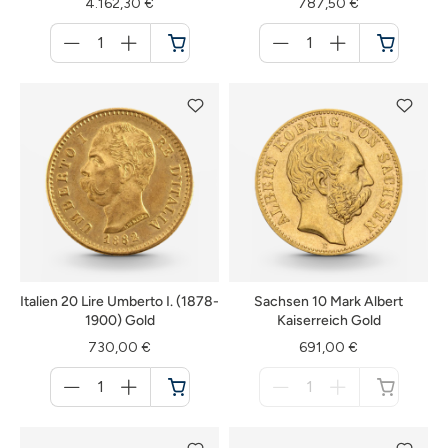
4.162,30 €
787,50 €
Menge
Menge
für
für
Warenkorb
Warenkorb
Italien 20 Lire Umberto I. (1878-
Sachsen 10 Mark Albert
1900) Gold
Kaiserreich Gold
730,00 €
691,00 €
Menge
Menge
für
für
Warenkorb
nicht
verfügbar