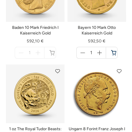
Baden 10 Mark Friedrich I
Bayern 10 Mark Otto
Kaiserreich Gold
Kaiserreich Gold
592,10 €
592,50 €
Menge
Menge
für
für
nicht
Warenkorb
verfügbar
1 oz The Royal Tudor Beasts:
Ungarn 8 Forint Franz Joseph I