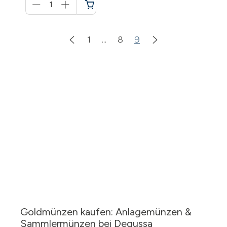
für
Warenkorb
1
...
8
9
Goldmünzen kaufen: Anlagemünzen &
Sammlermünzen bei Degussa