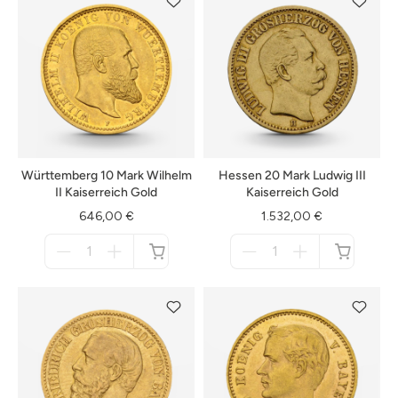
Württemberg 10 Mark Wilhelm
Hessen 20 Mark Ludwig III
II Kaiserreich Gold
Kaiserreich Gold
646,00 €
1.532,00 €
Menge
Menge
für
für
nicht
nicht
verfügbar
verfügbar