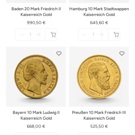
Baden 20 Mark Friedrich II
Hamburg 10 Mark Stadtwappen
Kaiserreich Gold
Kaiserreich Gold
990,50 €
645,60 €
Menge
Menge
für
für
nicht
nicht
verfügbar
verfügbar
Bayern 10 Mark Ludwig II
Preußen 10 Mark Friedrich III
Kaiserreich Gold
Kaiserreich Gold
668,00 €
525,50 €
Menge
Menge