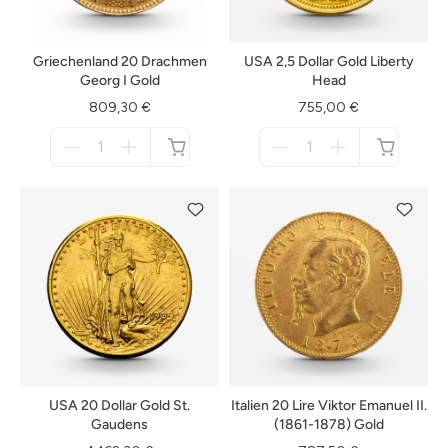
Griechenland 20 Drachmen
USA 2,5 Dollar Gold Liberty
Georg I Gold
Head
809,30 €
755,00 €
Menge
Menge
für
für
nicht
nicht
verfügbar
verfügbar
USA 20 Dollar Gold St.
Italien 20 Lire Viktor Emanuel II.
Gaudens
(1861-1878) Gold