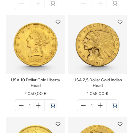
für
für
nicht
nicht
verfügbar
verfügbar
USA 10 Dollar Gold Liberty
USA 2,5 Dollar Gold Indian
Head
Head
2.050,00 €
1.058,00 €
Menge
Menge
für
für
Warenkorb
Warenkorb