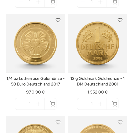
für
für
nicht
nicht
verfügbar
verfügbar
1/4 oz Lutherrose Goldmünze -
12 g Goldmark Goldmünze - 1
50 Euro Deutschland 2017
DM Deutschland 2001
970,90 €
1.552,80 €
Menge
Menge
für
für
nicht
nicht
verfügbar
verfügbar