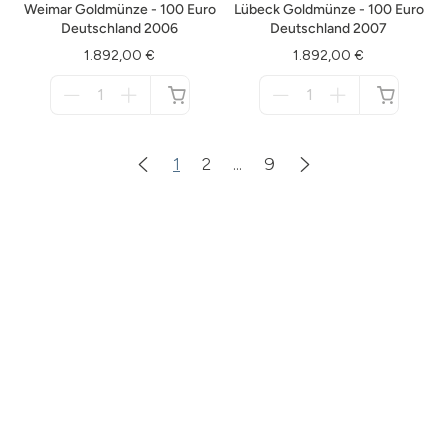
Weimar Goldmünze - 100 Euro
Lübeck Goldmünze - 100 Euro
Deutschland 2006
Deutschland 2007
1.892,00 €
1.892,00 €
Menge
Menge
für
für
nicht
nicht
verfügbar
verfügbar
1
2
...
9