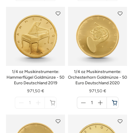
nicht
nicht
verfügbar
verfügbar
1/4 oz Musikinstrumente:
1/4 oz Musikinstrumente:
Hammerflügel Goldmünze - 50
Orchesterhorn Goldmünze - 50
Euro Deutschland 2019
Euro Deutschland 2020
971,50 €
971,50 €
Menge
Menge
für
für
nicht
Warenkorb
verfügbar