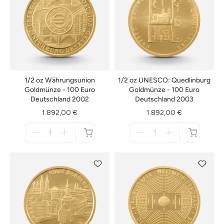
1/2 oz Währungsunion
1/2 oz UNESCO: Quedlinburg
Goldmünze - 100 Euro
Goldmünze - 100 Euro
Deutschland 2002
Deutschland 2003
1.892,00 €
1.892,00 €
Menge
Menge
für
für
nicht
nicht
verfügbar
verfügbar