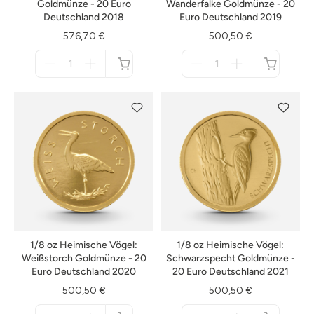
Goldmünze - 20 Euro
Wanderfalke Goldmünze - 20
Deutschland 2018
Euro Deutschland 2019
576,70 €
500,50 €
Menge
Menge
für
für
nicht
nicht
verfügbar
verfügbar
1/8 oz Heimische Vögel:
1/8 oz Heimische Vögel:
Weißstorch Goldmünze - 20
Schwarzspecht Goldmünze -
Euro Deutschland 2020
20 Euro Deutschland 2021
500,50 €
500,50 €
Menge
Menge