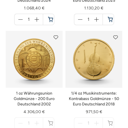
Deutschland 2024
Euro Deutschland 2025
1.068,40 €
1.130,20 €
Menge
Menge
für
für
Warenkorb
Warenkorb
1 oz Währungsunion
1/4 oz Musikinstrumente:
Goldmünze - 200 Euro
Kontrabass Goldmünze - 50
Deutschland 2002
Euro Deutschland 2018
4.306,00 €
971,50 €
Menge
Menge
für
für