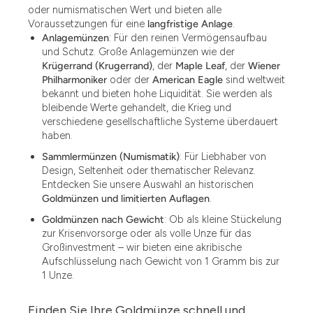
oder numismatischen Wert und bieten alle
Voraussetzungen für eine
langfristige Anlage
.
Anlagemünzen
: Für den reinen Vermögensaufbau
und Schutz. Große Anlagemünzen wie der
Krügerrand (Krugerrand)
, der
Maple Leaf
, der
Wiener
Philharmoniker
oder der
American Eagle
sind weltweit
bekannt und bieten hohe Liquidität. Sie werden als
bleibende Werte gehandelt, die Krieg und
verschiedene gesellschaftliche Systeme überdauert
haben.
Sammlermünzen (Numismatik)
: Für Liebhaber von
Design, Seltenheit oder thematischer Relevanz.
Entdecken Sie unsere Auswahl an historischen
Goldmünzen und limitierten Auflagen
.
Goldmünzen nach Gewicht
: Ob als kleine Stückelung
zur Krisenvorsorge oder als volle Unze für das
Großinvestment – wir bieten eine akribische
Aufschlüsselung nach Gewicht von 1 Gramm bis zur
1 Unze.
Finden Sie Ihre Goldmünze schnell und