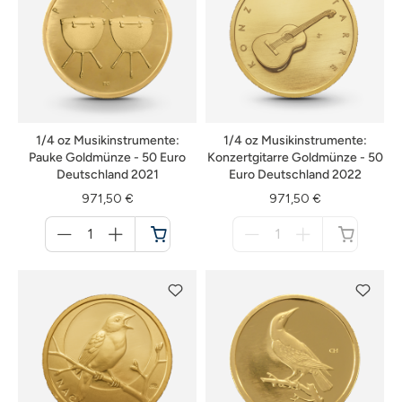
1/4 oz Musikinstrumente:
1/4 oz Musikinstrumente:
Pauke Goldmünze - 50 Euro
Konzertgitarre Goldmünze - 50
Deutschland 2021
Euro Deutschland 2022
971,50 €
971,50 €
Menge
Menge
für
für
Warenkorb
nicht
verfügbar