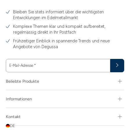
3.10
Bleiben Sie stets informiert über die wichtigsten
3.11
Entwicklungen im Edelmetallmarkt
3.12
Komplexe Themen klar und kompakt aufbereitet,
regelmässig direkt in Ihr Postfach
3.44
Frühzeitiger Einblick in spannende Trends und neue
3.58
Angebote von Degussa
3.60
E-Mail-Adresse
*
3.66
3.74
Beliebte Produkte
3.89
Informationen
30
30.48
Kontakt
31.10
DE