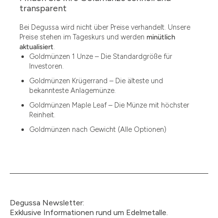
1.49
transparent
1.87
Bei Degussa wird nicht über Preise verhandelt. Unsere
Preise stehen im Tageskurs und werden
minütlich
12
aktualisiert
.
Goldmünzen 1 Unze – Die Standardgröße für
12.15
Investoren.
13.77
Goldmünzen Krügerrand – Die älteste und
bekannteste Anlagemünze.
15
Goldmünzen Maple Leaf – Die Münze mit höchster
Reinheit.
15.55
Goldmünzen nach Gewicht (Alle Optionen)
15.60
18.30
2.90
3
Degussa Newsletter:
3.05
Exklusive Informationen rund um Edelmetalle.