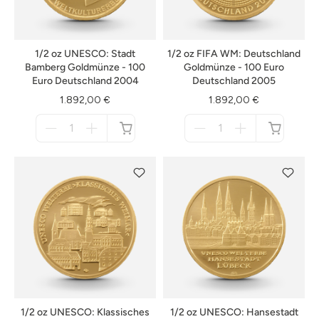
1/2 oz UNESCO: Stadt
1/2 oz FIFA WM: Deutschland
Bamberg Goldmünze - 100
Goldmünze - 100 Euro
Euro Deutschland 2004
Deutschland 2005
1.892,00 €
1.892,00 €
Menge
Menge
für
für
nicht
nicht
verfügbar
verfügbar
1/2 oz UNESCO: Klassisches
1/2 oz UNESCO: Hansestadt