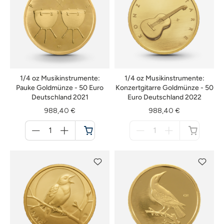
1/4 oz Musikinstrumente:
1/4 oz Musikinstrumente:
Pauke Goldmünze - 50 Euro
Konzertgitarre Goldmünze - 50
Deutschland 2021
Euro Deutschland 2022
988,40 €
988,40 €
Menge
Menge
für
für
Warenkorb
nicht
verfügbar