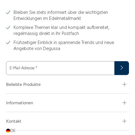
3.10
Bleiben Sie stets informiert über die wichtigsten
3.11
Entwicklungen im Edelmetallmarkt
3.12
Komplexe Themen klar und kompakt aufbereitet,
regelmässig direkt in Ihr Postfach
3.44
Frühzeitiger Einblick in spannende Trends und neue
3.58
Angebote von Degussa
3.60
E-Mail-Adresse
*
3.66
3.74
Beliebte Produkte
3.89
Informationen
30
30.48
Kontakt
31.10
DE