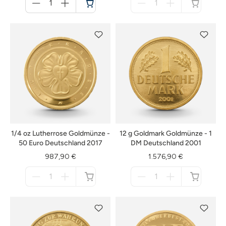
für
für
Warenkorb
nicht
verfügbar
1/4 oz Lutherrose Goldmünze -
12 g Goldmark Goldmünze - 1
50 Euro Deutschland 2017
DM Deutschland 2001
987,90 €
1.576,90 €
Menge
Menge
für
für
nicht
nicht
verfügbar
verfügbar