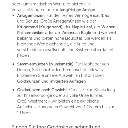
oder numismatischen Wert und bieten alle
Voraussetzungen für eine
langfristige Anlage
.
Anlagemünzen
: Für den reinen Vermögensaufbau
und Schutz. Große Anlagemünzen wie der
Krügerrand (Krugerrand)
, der
Maple Leaf
, der
Wiener
Philharmoniker
oder der
American Eagle
sind weltweit
bekannt und bieten hohe Liquidität. Sie werden als
bleibende Werte gehandelt, die Krieg und
verschiedene gesellschaftliche Systeme überdauert
haben.
Sammlermünzen (Numismatik)
: Für Liebhaber von
Design, Seltenheit oder thematischer Relevanz.
Entdecken Sie unsere Auswahl an historischen
Goldmünzen und limitierten Auflagen
.
Goldmünzen nach Gewicht
: Ob als kleine Stückelung
zur Krisenvorsorge oder als volle Unze für das
Großinvestment – wir bieten eine akribische
Aufschlüsselung nach Gewicht von 1 Gramm bis zur
1 Unze.
Finden Sie Ihre Goldmünze schnell und