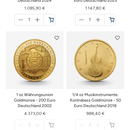
Deutschland 2024
Euro Deutschland 2025
1.085,90 €
1.147,80 €
Menge
Menge
für
für
Warenkorb
Warenkorb
1 oz Währungsunion
1/4 oz Musikinstrumente:
Goldmünze - 200 Euro
Kontrabass Goldmünze - 50
Deutschland 2002
Euro Deutschland 2018
4.373,00 €
988,40 €
Menge
Menge
für
für