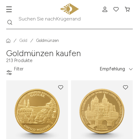
Suche
Suchen Sie nach
Krügerrand
Gold
Goldmünzen
Goldmünzen kaufen
213 Produkte
Filter
Empfehlung