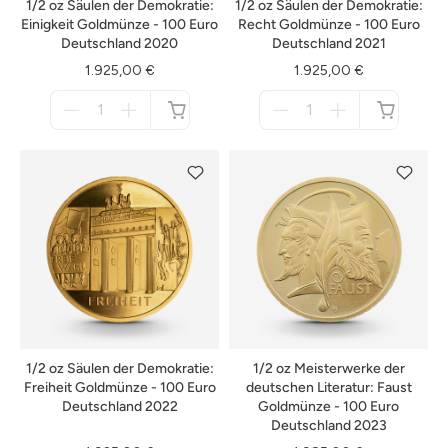
1/2 oz Säulen der Demokratie:
1/2 oz Säulen der Demokratie:
Einigkeit Goldmünze - 100 Euro
Recht Goldmünze - 100 Euro
Deutschland 2020
Deutschland 2021
1.925,00 €
1.925,00 €
Menge
Menge
für
für
nicht
nicht
verfügbar
verfügbar
1/2 oz Säulen der Demokratie:
1/2 oz Meisterwerke der
Freiheit Goldmünze - 100 Euro
deutschen Literatur: Faust
Deutschland 2022
Goldmünze - 100 Euro
Deutschland 2023