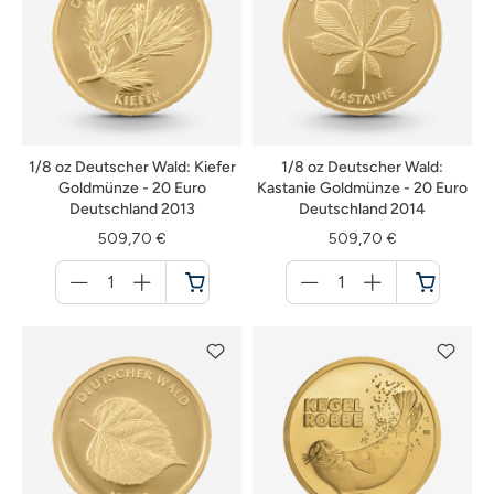
1/8 oz Deutscher Wald: Kiefer
1/8 oz Deutscher Wald:
Goldmünze - 20 Euro
Kastanie Goldmünze - 20 Euro
Deutschland 2013
Deutschland 2014
509,70 €
509,70 €
Menge
Menge
für
für
Warenkorb
Warenkorb