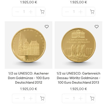
1.925,00 €
1.925,00 €
Menge
Menge
für
für
nicht
nicht
verfügbar
verfügbar
1/2 oz UNESCO: Aachener
1/2 oz UNESCO: Gartenreich
Dom Goldmünze - 100 Euro
Dessau-Wörlitz Goldmünze -
Deutschland 2012
100 Euro Deutschland 2013
1.925,00 €
1.925,00 €
Menge
Menge
für
für
nicht
nicht