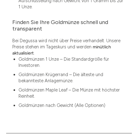
Aufschlüsselung nach Gewicht von 1 Gramm bis zur
1 Unze.
Finden Sie Ihre Goldmünze schnell und
1.49
transparent
1.87
Bei Degussa wird nicht über Preise verhandelt. Unsere
Preise stehen im Tageskurs und werden
minütlich
12
aktualisiert
.
Goldmünzen 1 Unze – Die Standardgröße für
12.15
Investoren.
13.77
Goldmünzen Krügerrand – Die älteste und
bekannteste Anlagemünze.
15
Goldmünzen Maple Leaf – Die Münze mit höchster
Reinheit.
15.55
Goldmünzen nach Gewicht (Alle Optionen)
15.60
18.30
2.90