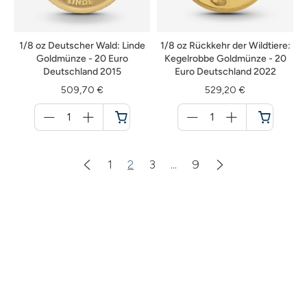
1/8 oz Deutscher Wald: Linde
1/8 oz Rückkehr der Wildtiere:
Goldmünze - 20 Euro
Kegelrobbe Goldmünze - 20
Deutschland 2015
Euro Deutschland 2022
509,70 €
529,20 €
Menge
Menge
für
für
Warenkorb
Warenkorb
1
2
3
...
9