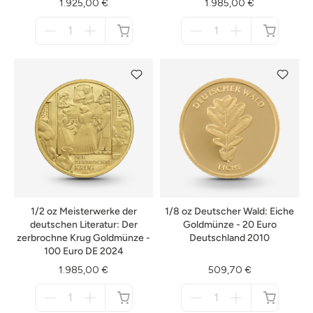
1.925,00 €
1.985,00 €
Menge
Menge
für
für
nicht
nicht
verfügbar
verfügbar
1/2 oz Meisterwerke der
1/8 oz Deutscher Wald: Eiche
deutschen Literatur: Der
Goldmünze - 20 Euro
zerbrochne Krug Goldmünze -
Deutschland 2010
100 Euro DE 2024
1.985,00 €
509,70 €
Menge
Menge
für
für