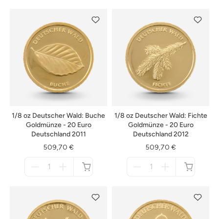
nicht
nicht
verfügbar
verfügbar
1/8 oz Deutscher Wald: Buche
1/8 oz Deutscher Wald: Fichte
Goldmünze - 20 Euro
Goldmünze - 20 Euro
Deutschland 2011
Deutschland 2012
509,70 €
509,70 €
Menge
Menge
für
für
nicht
nicht
verfügbar
verfügbar