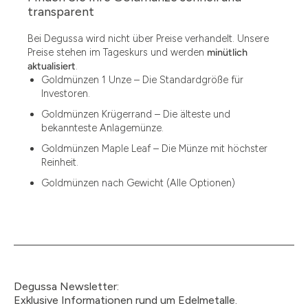
1.49
transparent
1.87
Bei Degussa wird nicht über Preise verhandelt. Unsere
Preise stehen im Tageskurs und werden
minütlich
12
aktualisiert
.
Goldmünzen 1 Unze – Die Standardgröße für
12.15
Investoren.
13.77
Goldmünzen Krügerrand – Die älteste und
bekannteste Anlagemünze.
15
Goldmünzen Maple Leaf – Die Münze mit höchster
Reinheit.
15.55
Goldmünzen nach Gewicht (Alle Optionen)
15.60
18.30
2.90
3
Degussa Newsletter:
3.05
Exklusive Informationen rund um Edelmetalle.