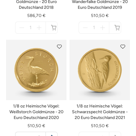
Goldmünze - 20 Euro
Wanderfalke Goldmünze - 20
Deutschland 2018
Euro Deutschland 2019
586,70 €
510,50 €
Menge
Menge
für
für
nicht
nicht
verfügbar
verfügbar
1/8 oz Heimische Vögel:
1/8 oz Heimische Vögel:
Weißstorch Goldmünze - 20
Schwarzspecht Goldmünze -
Euro Deutschland 2020
20 Euro Deutschland 2021
510,50 €
510,50 €
Menge
Menge