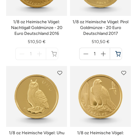
1/8 oz Heimische Vögel:
1/8 oz Heimische Vögel: Pirol
Nachtigall Goldmünze - 20
Goldmünze - 20 Euro
Euro Deutschland 2016
Deutschland 2017
510,50 €
510,50 €
Menge
Menge
für
für
nicht
Warenkorb
verfügbar
1/8 oz Heimische Vögel: Uhu
1/8 oz Heimische Vögel: