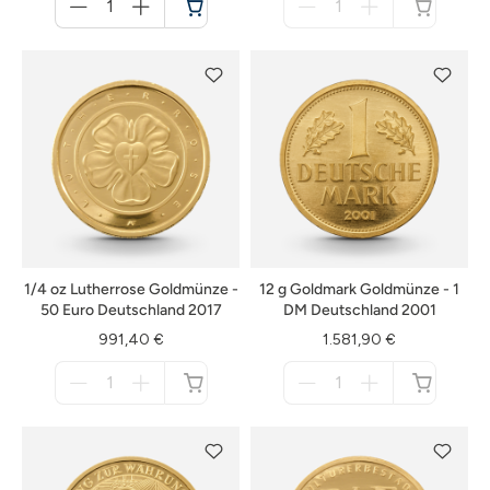
für
für
Warenkorb
nicht
verfügbar
1/4 oz Lutherrose Goldmünze -
12 g Goldmark Goldmünze - 1
50 Euro Deutschland 2017
DM Deutschland 2001
991,40 €
1.581,90 €
Menge
Menge
für
für
nicht
nicht
verfügbar
verfügbar