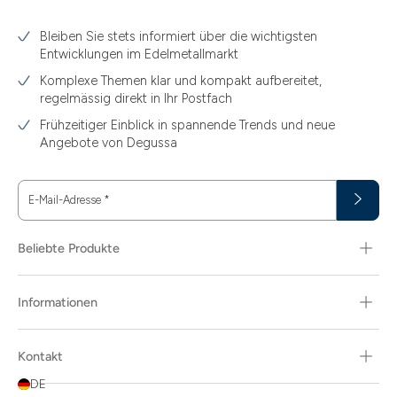
3.10
Bleiben Sie stets informiert über die wichtigsten
3.11
Entwicklungen im Edelmetallmarkt
3.12
Komplexe Themen klar und kompakt aufbereitet,
regelmässig direkt in Ihr Postfach
3.44
Frühzeitiger Einblick in spannende Trends und neue
3.58
Angebote von Degussa
3.60
E-Mail-Adresse
*
3.66
3.74
Beliebte Produkte
3.89
Informationen
30
30.48
Kontakt
31.10
DE