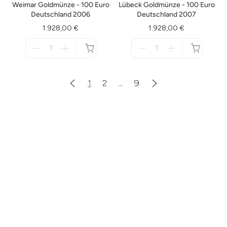
Weimar Goldmünze - 100 Euro
Lübeck Goldmünze - 100 Euro
Deutschland 2006
Deutschland 2007
1.928,00 €
1.928,00 €
Menge
Menge
für
für
nicht
nicht
verfügbar
verfügbar
1
2
...
9