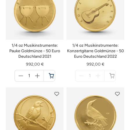
1/4 oz Musikinstrumente:
1/4 oz Musikinstrumente:
Pauke Goldmünze - 50 Euro
Konzertgitarre Goldmünze - 50
Deutschland 2021
Euro Deutschland 2022
992,00 €
992,00 €
Menge
Menge
für
für
Warenkorb
nicht
verfügbar