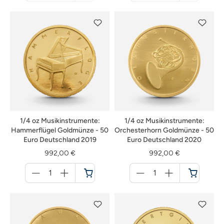
nicht
nicht
verfügbar
verfügbar
1/4 oz Musikinstrumente:
1/4 oz Musikinstrumente:
Hammerflügel Goldmünze - 50
Orchesterhorn Goldmünze - 50
Euro Deutschland 2019
Euro Deutschland 2020
992,00 €
992,00 €
Menge
Menge
für
für
Warenkorb
Warenkorb