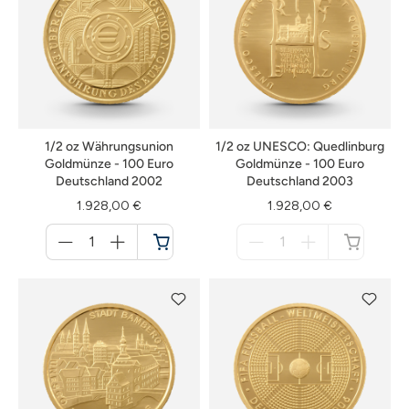
1/2 oz Währungsunion
1/2 oz UNESCO: Quedlinburg
Goldmünze - 100 Euro
Goldmünze - 100 Euro
Deutschland 2002
Deutschland 2003
1.928,00 €
1.928,00 €
Menge
Menge
für
für
Warenkorb
nicht
verfügbar