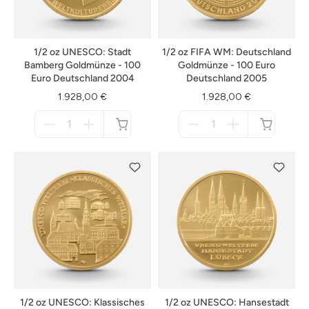
1/2 oz UNESCO: Stadt
1/2 oz FIFA WM: Deutschland
Bamberg Goldmünze - 100
Goldmünze - 100 Euro
Euro Deutschland 2004
Deutschland 2005
1.928,00 €
1.928,00 €
Menge
Menge
für
für
nicht
nicht
verfügbar
verfügbar
1/2 oz UNESCO: Klassisches
1/2 oz UNESCO: Hansestadt