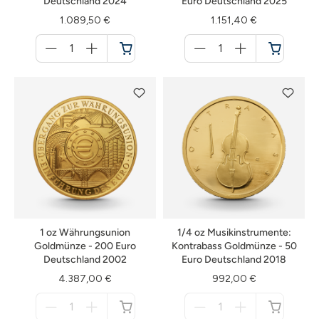
Deutschland 2024
Euro Deutschland 2025
1.089,50 €
1.151,40 €
Menge
Menge
für
für
Warenkorb
Warenkorb
1 oz Währungsunion
1/4 oz Musikinstrumente:
Goldmünze - 200 Euro
Kontrabass Goldmünze - 50
Deutschland 2002
Euro Deutschland 2018
4.387,00 €
992,00 €
Menge
Menge
für
für