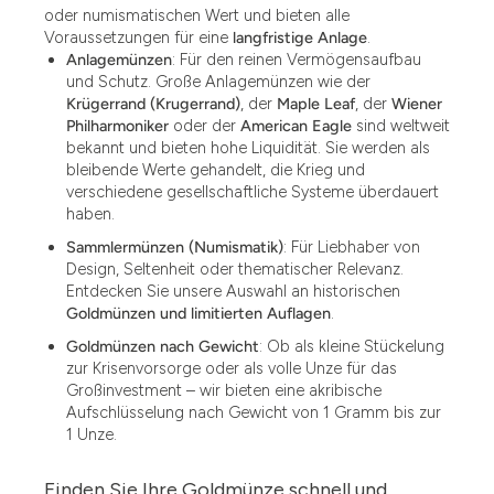
oder numismatischen Wert und bieten alle
Voraussetzungen für eine
langfristige Anlage
.
Anlagemünzen
: Für den reinen Vermögensaufbau
und Schutz. Große Anlagemünzen wie der
Krügerrand (Krugerrand)
, der
Maple Leaf
, der
Wiener
Philharmoniker
oder der
American Eagle
sind weltweit
bekannt und bieten hohe Liquidität. Sie werden als
bleibende Werte gehandelt, die Krieg und
verschiedene gesellschaftliche Systeme überdauert
haben.
Sammlermünzen (Numismatik)
: Für Liebhaber von
Design, Seltenheit oder thematischer Relevanz.
Entdecken Sie unsere Auswahl an historischen
Goldmünzen und limitierten Auflagen
.
Goldmünzen nach Gewicht
: Ob als kleine Stückelung
zur Krisenvorsorge oder als volle Unze für das
Großinvestment – wir bieten eine akribische
Aufschlüsselung nach Gewicht von 1 Gramm bis zur
1 Unze.
Finden Sie Ihre Goldmünze schnell und