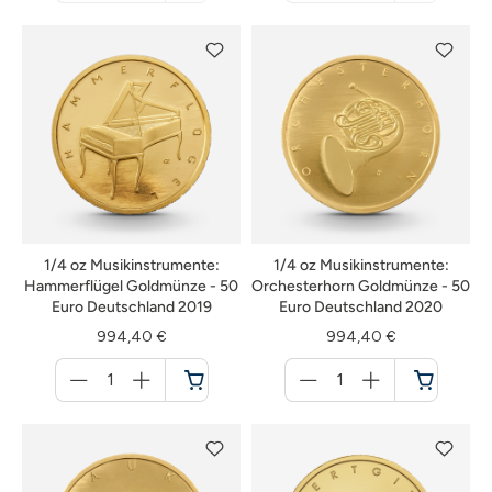
nicht
nicht
verfügbar
verfügbar
1/4 oz Musikinstrumente:
1/4 oz Musikinstrumente:
Hammerflügel Goldmünze - 50
Orchesterhorn Goldmünze - 50
Euro Deutschland 2019
Euro Deutschland 2020
994,40 €
994,40 €
Menge
Menge
für
für
Warenkorb
Warenkorb