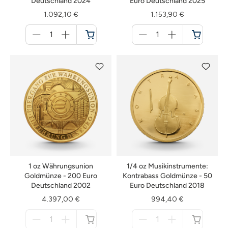
Deutschland 2024
Euro Deutschland 2025
1.092,10 €
1.153,90 €
Menge
Menge
für
für
Warenkorb
Warenkorb
1 oz Währungsunion
1/4 oz Musikinstrumente:
Goldmünze - 200 Euro
Kontrabass Goldmünze - 50
Deutschland 2002
Euro Deutschland 2018
4.397,00 €
994,40 €
Menge
Menge
für
für