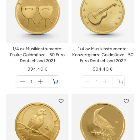
1/4 oz Musikinstrumente:
1/4 oz Musikinstrumente:
Pauke Goldmünze - 50 Euro
Konzertgitarre Goldmünze - 50
Deutschland 2021
Euro Deutschland 2022
994,40 €
994,40 €
Menge
Menge
für
für
Warenkorb
nicht
verfügbar