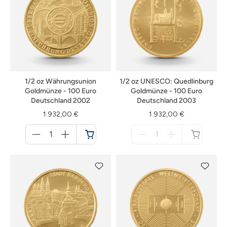
1/2 oz Währungsunion
1/2 oz UNESCO: Quedlinburg
Goldmünze - 100 Euro
Goldmünze - 100 Euro
Deutschland 2002
Deutschland 2003
1.932,00 €
1.932,00 €
Menge
Menge
für
für
Warenkorb
nicht
verfügbar