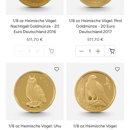
1/8 oz Heimische Vögel:
1/8 oz Heimische Vögel: Pirol
Nachtigall Goldmünze - 20
Goldmünze - 20 Euro
Euro Deutschland 2016
Deutschland 2017
511,70 €
511,70 €
Menge
Menge
für
für
nicht
Warenkorb
verfügbar
1/8 oz Heimische Vögel: Uhu
1/8 oz Heimische Vögel: