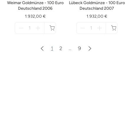
Weimar Goldmünze - 100 Euro
Lübeck Goldmünze - 100 Euro
Deutschland 2006
Deutschland 2007
1.932,00 €
1.932,00 €
Menge
Menge
für
für
nicht
nicht
verfügbar
verfügbar
1
2
...
9