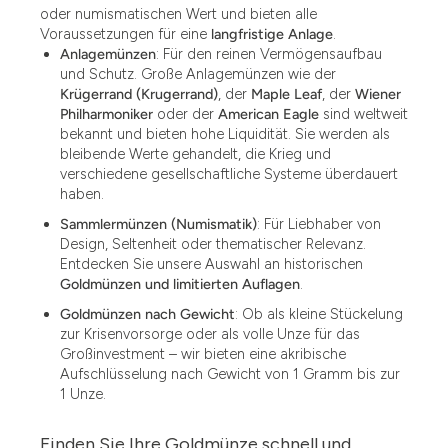
oder numismatischen Wert und bieten alle
Voraussetzungen für eine
langfristige Anlage
.
Anlagemünzen
: Für den reinen Vermögensaufbau
und Schutz. Große Anlagemünzen wie der
Krügerrand (Krugerrand)
, der
Maple Leaf
, der
Wiener
Philharmoniker
oder der
American Eagle
sind weltweit
bekannt und bieten hohe Liquidität. Sie werden als
bleibende Werte gehandelt, die Krieg und
verschiedene gesellschaftliche Systeme überdauert
haben.
Sammlermünzen (Numismatik)
: Für Liebhaber von
Design, Seltenheit oder thematischer Relevanz.
Entdecken Sie unsere Auswahl an historischen
Goldmünzen und limitierten Auflagen
.
Goldmünzen nach Gewicht
: Ob als kleine Stückelung
zur Krisenvorsorge oder als volle Unze für das
Großinvestment – wir bieten eine akribische
Aufschlüsselung nach Gewicht von 1 Gramm bis zur
1 Unze.
Finden Sie Ihre Goldmünze schnell und