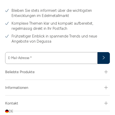
3.10
Bleiben Sie stets informiert über die wichtigsten
3.11
Entwicklungen im Edelmetallmarkt
3.12
Komplexe Themen klar und kompakt aufbereitet,
regelmässig direkt in Ihr Postfach
3.44
Frühzeitiger Einblick in spannende Trends und neue
3.58
Angebote von Degussa
3.60
E-Mail-Adresse
*
3.66
3.74
Beliebte Produkte
3.89
Informationen
30
30.48
Kontakt
31.10
DE