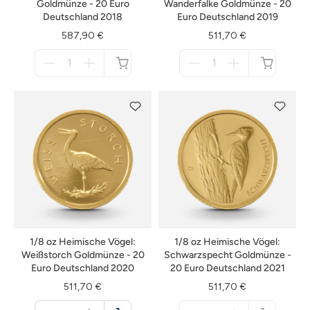
Goldmünze - 20 Euro
Wanderfalke Goldmünze - 20
Deutschland 2018
Euro Deutschland 2019
587,90 €
511,70 €
Menge
Menge
für
für
nicht
nicht
verfügbar
verfügbar
1/8 oz Heimische Vögel:
1/8 oz Heimische Vögel:
Weißstorch Goldmünze - 20
Schwarzspecht Goldmünze -
Euro Deutschland 2020
20 Euro Deutschland 2021
511,70 €
511,70 €
Menge
Menge