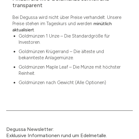
1.49
transparent
1.87
Bei Degussa wird nicht über Preise verhandelt. Unsere
Preise stehen im Tageskurs und werden
minütlich
12
aktualisiert
.
Goldmünzen 1 Unze – Die Standardgröße für
12.15
Investoren.
13.77
Goldmünzen Krügerrand – Die älteste und
bekannteste Anlagemünze.
15
Goldmünzen Maple Leaf – Die Münze mit höchster
Reinheit.
15.55
Goldmünzen nach Gewicht (Alle Optionen)
15.60
18.30
2.90
3
Degussa Newsletter:
3.05
Exklusive Informationen rund um Edelmetalle.