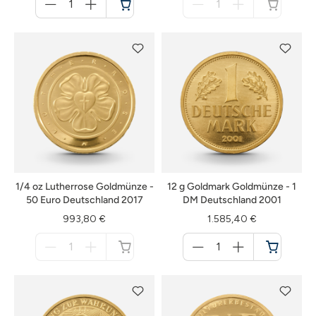
für
für
Warenkorb
nicht
verfügbar
1/4 oz Lutherrose Goldmünze -
12 g Goldmark Goldmünze - 1
50 Euro Deutschland 2017
DM Deutschland 2001
993,80 €
1.585,40 €
Menge
Menge
für
für
nicht
Warenkorb
verfügbar