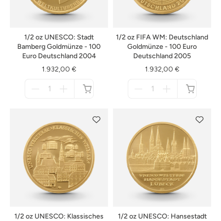
1/2 oz UNESCO: Stadt
1/2 oz FIFA WM: Deutschland
Bamberg Goldmünze - 100
Goldmünze - 100 Euro
Euro Deutschland 2004
Deutschland 2005
1.932,00 €
1.932,00 €
Menge
Menge
für
für
nicht
nicht
verfügbar
verfügbar
1/2 oz UNESCO: Klassisches
1/2 oz UNESCO: Hansestadt