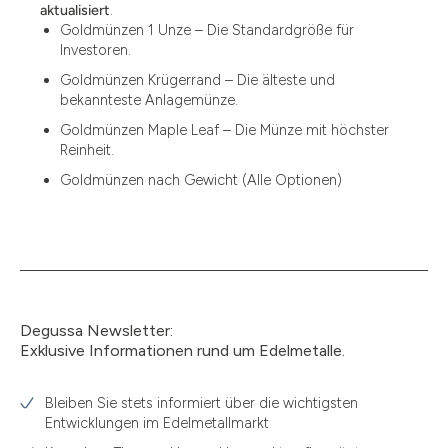
12
aktualisiert
.
Goldmünzen 1 Unze – Die Standardgröße für
12.15
Investoren.
13.77
Goldmünzen Krügerrand – Die älteste und
bekannteste Anlagemünze.
15
Goldmünzen Maple Leaf – Die Münze mit höchster
Reinheit.
15.55
Goldmünzen nach Gewicht (Alle Optionen)
15.60
18.30
2.90
3
Degussa Newsletter:
3.05
Exklusive Informationen rund um Edelmetalle.
3.10
Bleiben Sie stets informiert über die wichtigsten
3.11
Entwicklungen im Edelmetallmarkt
3.12