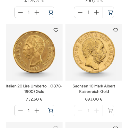
4.176,20 €
790,00 €
Menge
Menge
für
für
Warenkorb
Warenkorb
Italien 20 Lire Umberto I. (1878-
Sachsen 10 Mark Albert
1900) Gold
Kaiserreich Gold
732,50 €
693,00 €
Menge
Menge
für
für
Warenkorb
nicht
verfügbar