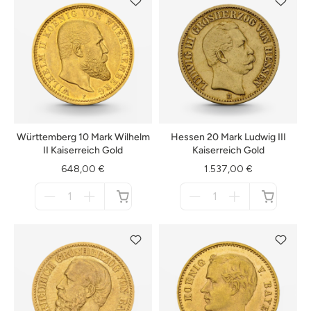
Württemberg 10 Mark Wilhelm
Hessen 20 Mark Ludwig III
II Kaiserreich Gold
Kaiserreich Gold
648,00 €
1.537,00 €
Menge
Menge
für
für
nicht
nicht
verfügbar
verfügbar