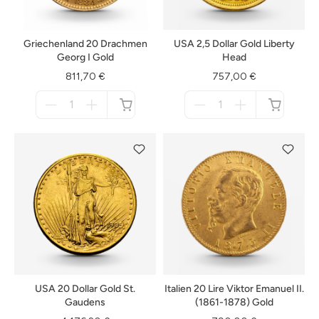
Griechenland 20 Drachmen
USA 2,5 Dollar Gold Liberty
Georg I Gold
Head
811,70 €
757,00 €
Menge
Menge
für
für
nicht
nicht
verfügbar
verfügbar
USA 20 Dollar Gold St.
Italien 20 Lire Viktor Emanuel II.
Gaudens
(1861-1878) Gold