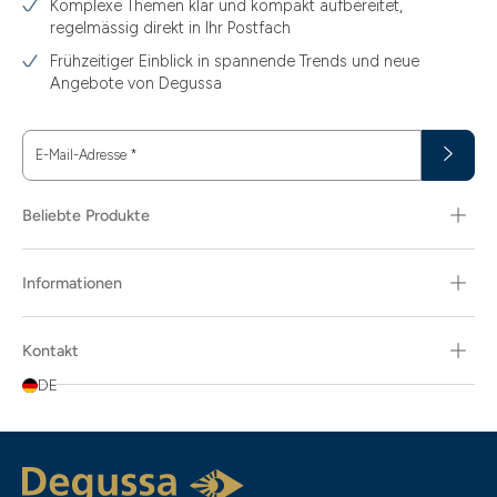
Komplexe Themen klar und kompakt aufbereitet,
regelmässig direkt in Ihr Postfach
3.44
Frühzeitiger Einblick in spannende Trends und neue
3.58
Angebote von Degussa
3.60
E-Mail-Adresse
*
3.66
3.74
Beliebte Produkte
3.89
Informationen
30
30.48
Kontakt
31.10
DE
31.30
311.04
5.80