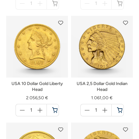
für
für
nicht
nicht
verfügbar
verfügbar
USA 10 Dollar Gold Liberty
USA 2,5 Dollar Gold Indian
Head
Head
2.056,50 €
1.061,00 €
Menge
Menge
für
für
Warenkorb
Warenkorb