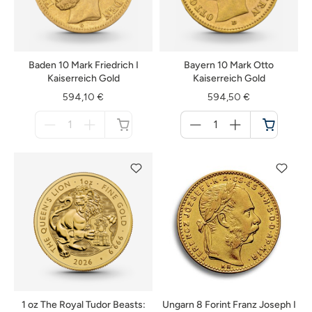
Baden 10 Mark Friedrich I
Bayern 10 Mark Otto
Kaiserreich Gold
Kaiserreich Gold
594,10 €
594,50 €
Menge
Menge
für
für
nicht
Warenkorb
verfügbar
1 oz The Royal Tudor Beasts:
Ungarn 8 Forint Franz Joseph I