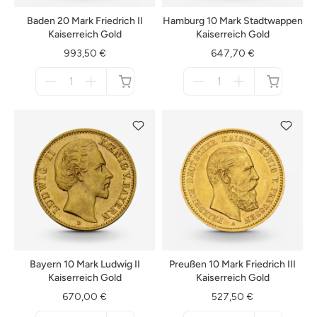
Baden 20 Mark Friedrich II
Hamburg 10 Mark Stadtwappen
Kaiserreich Gold
Kaiserreich Gold
993,50 €
647,70 €
Menge
Menge
für
für
nicht
nicht
verfügbar
verfügbar
Bayern 10 Mark Ludwig II
Preußen 10 Mark Friedrich III
Kaiserreich Gold
Kaiserreich Gold
670,00 €
527,50 €
Menge
Menge