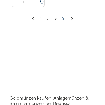
für
Warenkorb
1
...
8
9
Goldmünzen kaufen: Anlagemünzen &
Sammlermünzen bei Degussa