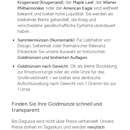
Krügerrand (Krugerrand)
, der
Maple Leaf
, der
Wiener
Philharmoniker
oder der
American Eagle
sind weltweit
bekannt und bieten hohe Liquidität. Sie werden als
bleibende Werte gehandelt, die Krieg und
verschiedene gesellschaftliche Systeme überdauert
haben.
Sammlermünzen (Numismatik)
: Für Liebhaber von
Design, Seltenheit oder thematischer Relevanz.
Entdecken Sie unsere Auswahl an historischen
Goldmünzen und limitierten Auflagen
.
Goldmünzen nach Gewicht
: Ob als kleine Stückelung
zur Krisenvorsorge oder als volle Unze für das
Großinvestment – wir bieten eine akribische
Aufschlüsselung nach Gewicht von 1 Gramm bis zur
1 Unze.
Finden Sie Ihre Goldmünze schnell und
1.49
transparent
1.87
Bei Degussa wird nicht über Preise verhandelt. Unsere
Preise stehen im Tageskurs und werden
minütlich