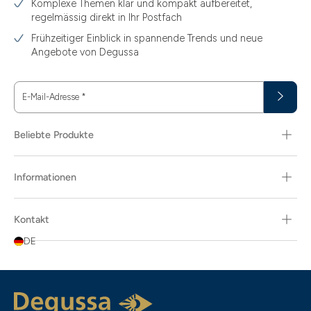
Komplexe Themen klar und kompakt aufbereitet,
regelmässig direkt in Ihr Postfach
3.44
Frühzeitiger Einblick in spannende Trends und neue
3.58
Angebote von Degussa
3.60
E-Mail-Adresse
*
3.66
3.74
Beliebte Produkte
3.89
Informationen
30
30.48
Kontakt
31.10
DE
31.30
311.04
5.80