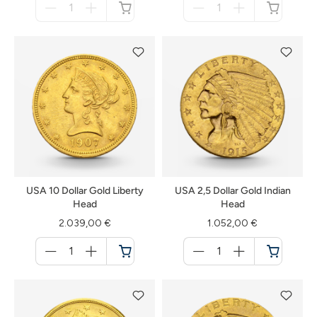
für
für
nicht
nicht
verfügbar
verfügbar
USA 10 Dollar Gold Liberty
USA 2,5 Dollar Gold Indian
Head
Head
2.039,00 €
1.052,00 €
Menge
Menge
für
für
Warenkorb
Warenkorb