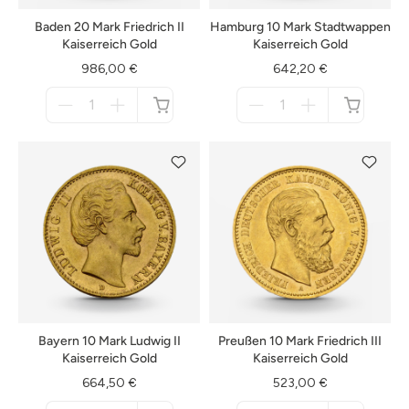
Baden 20 Mark Friedrich II
Hamburg 10 Mark Stadtwappen
Kaiserreich Gold
Kaiserreich Gold
986,00 €
642,20 €
Menge
Menge
für
für
nicht
nicht
verfügbar
verfügbar
Bayern 10 Mark Ludwig II
Preußen 10 Mark Friedrich III
Kaiserreich Gold
Kaiserreich Gold
664,50 €
523,00 €
Menge
Menge