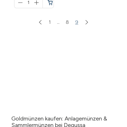
für
Warenkorb
1
...
8
9
Goldmünzen kaufen: Anlagemünzen &
Sammlermünzen bei Degussa