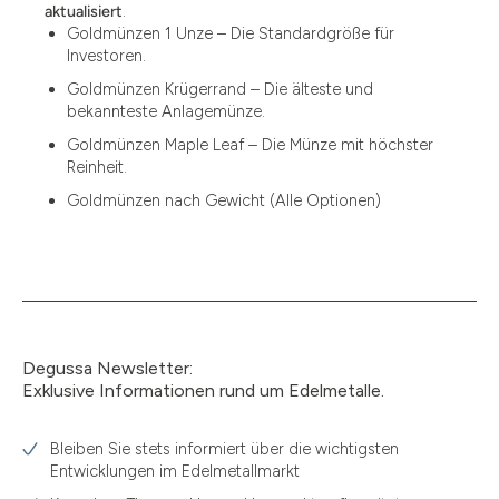
12
aktualisiert
.
Goldmünzen 1 Unze – Die Standardgröße für
12.15
Investoren.
13.77
Goldmünzen Krügerrand – Die älteste und
bekannteste Anlagemünze.
15
Goldmünzen Maple Leaf – Die Münze mit höchster
Reinheit.
15.55
Goldmünzen nach Gewicht (Alle Optionen)
15.60
18.30
2.90
3
Degussa Newsletter:
3.05
Exklusive Informationen rund um Edelmetalle.
3.10
Bleiben Sie stets informiert über die wichtigsten
3.11
Entwicklungen im Edelmetallmarkt
3.12