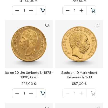
4.140,30 €
783,50 €
Menge
Menge
für
für
Warenkorb
Warenkorb
Italien 20 Lire Umberto I. (1878-
Sachsen 10 Mark Albert
1900) Gold
Kaiserreich Gold
726,00 €
687,00 €
Menge
Menge
für
für
Warenkorb
nicht
verfügbar