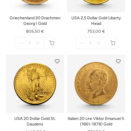
Griechenland 20 Drachmen
USA 2,5 Dollar Gold Liberty
Georg I Gold
Head
805,50 €
753,00 €
Menge
Menge
für
für
nicht
nicht
verfügbar
verfügbar
USA 20 Dollar Gold St.
Italien 20 Lire Viktor Emanuel II.
Gaudens
(1861-1878) Gold