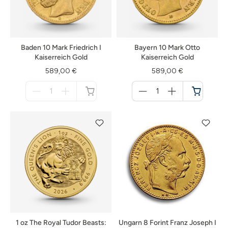
Baden 10 Mark Friedrich I
Bayern 10 Mark Otto
Kaiserreich Gold
Kaiserreich Gold
589,00 €
589,00 €
Menge
Menge
für
für
nicht
Warenkorb
verfügbar
1 oz The Royal Tudor Beasts:
Ungarn 8 Forint Franz Joseph I