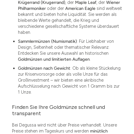
Krügerrand (Krugerrand)
, der
Maple Leaf
, der
Wiener
Philharmoniker
oder der
American Eagle
sind weltweit
bekannt und bieten hohe Liquidität. Sie werden als
bleibende Werte gehandelt, die Krieg und
verschiedene gesellschaftliche Systeme überdauert
haben.
Sammlermünzen (Numismatik)
: Für Liebhaber von
Design, Seltenheit oder thematischer Relevanz.
Entdecken Sie unsere Auswahl an historischen
Goldmünzen und limitierten Auflagen
.
Goldmünzen nach Gewicht
: Ob als kleine Stückelung
zur Krisenvorsorge oder als volle Unze für das
Großinvestment – wir bieten eine akribische
Aufschlüsselung nach Gewicht von 1 Gramm bis zur
1 Unze.
Finden Sie Ihre Goldmünze schnell und
1.49
transparent
1.87
Bei Degussa wird nicht über Preise verhandelt. Unsere
Preise stehen im Tageskurs und werden
minütlich