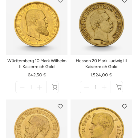
Württemberg 10 Mark Wilhelm
Hessen 20 Mark Ludwig III
II Kaiserreich Gold
Kaiserreich Gold
642,50 €
1.524,00 €
Menge
Menge
für
für
nicht
nicht
verfügbar
verfügbar