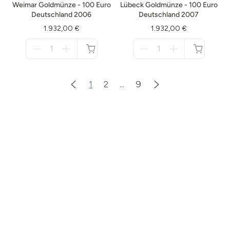
Weimar Goldmünze - 100 Euro
Lübeck Goldmünze - 100 Euro
Deutschland 2006
Deutschland 2007
1.932,00 €
1.932,00 €
Menge
Menge
für
für
nicht
nicht
verfügbar
verfügbar
1
2
...
9