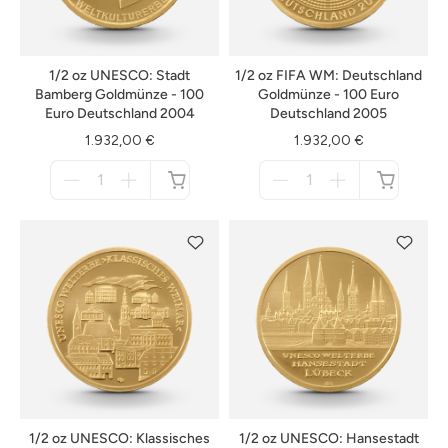
1/2 oz UNESCO: Stadt
1/2 oz FIFA WM: Deutschland
Bamberg Goldmünze - 100
Goldmünze - 100 Euro
Euro Deutschland 2004
Deutschland 2005
1.932,00 €
1.932,00 €
Menge
Menge
für
für
nicht
nicht
verfügbar
verfügbar
1/2 oz UNESCO: Klassisches
1/2 oz UNESCO: Hansestadt