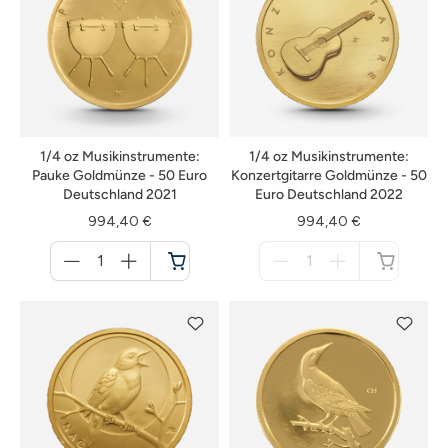
1/4 oz Musikinstrumente:
1/4 oz Musikinstrumente:
Pauke Goldmünze - 50 Euro
Konzertgitarre Goldmünze - 50
Deutschland 2021
Euro Deutschland 2022
994,40 €
994,40 €
Menge
Menge
für
für
Warenkorb
nicht
verfügbar