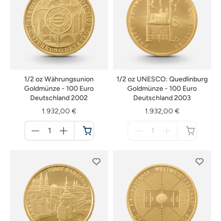
1/2 oz Währungsunion
1/2 oz UNESCO: Quedlinburg
Goldmünze - 100 Euro
Goldmünze - 100 Euro
Deutschland 2002
Deutschland 2003
1.932,00 €
1.932,00 €
Menge
Menge
für
für
Warenkorb
nicht
verfügbar