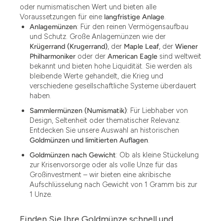
oder numismatischen Wert und bieten alle
Voraussetzungen für eine
langfristige Anlage
.
Anlagemünzen
: Für den reinen Vermögensaufbau
und Schutz. Große Anlagemünzen wie der
Krügerrand (Krugerrand)
, der
Maple Leaf
, der
Wiener
Philharmoniker
oder der
American Eagle
sind weltweit
bekannt und bieten hohe Liquidität. Sie werden als
bleibende Werte gehandelt, die Krieg und
verschiedene gesellschaftliche Systeme überdauert
haben.
Sammlermünzen (Numismatik)
: Für Liebhaber von
Design, Seltenheit oder thematischer Relevanz.
Entdecken Sie unsere Auswahl an historischen
Goldmünzen und limitierten Auflagen
.
Goldmünzen nach Gewicht
: Ob als kleine Stückelung
zur Krisenvorsorge oder als volle Unze für das
Großinvestment – wir bieten eine akribische
Aufschlüsselung nach Gewicht von 1 Gramm bis zur
1 Unze.
Finden Sie Ihre Goldmünze schnell und