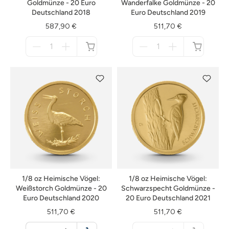
Goldmünze - 20 Euro
Wanderfalke Goldmünze - 20
Deutschland 2018
Euro Deutschland 2019
587,90 €
511,70 €
Menge
Menge
für
für
nicht
nicht
verfügbar
verfügbar
1/8 oz Heimische Vögel:
1/8 oz Heimische Vögel:
Weißstorch Goldmünze - 20
Schwarzspecht Goldmünze -
Euro Deutschland 2020
20 Euro Deutschland 2021
511,70 €
511,70 €
Menge
Menge