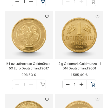
für
für
Warenkorb
nicht
verfügbar
1/4 oz Lutherrose Goldmünze -
12 g Goldmark Goldmünze - 1
50 Euro Deutschland 2017
DM Deutschland 2001
993,80 €
1.585,40 €
Menge
Menge
für
für
nicht
Warenkorb
verfügbar