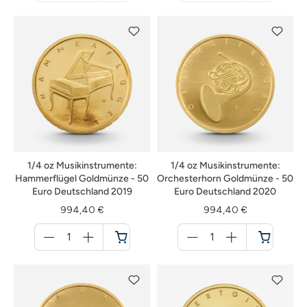
nicht
nicht
verfügbar
verfügbar
1/4 oz Musikinstrumente:
1/4 oz Musikinstrumente:
Hammerflügel Goldmünze - 50
Orchesterhorn Goldmünze - 50
Euro Deutschland 2019
Euro Deutschland 2020
994,40 €
994,40 €
Menge
Menge
für
für
Warenkorb
Warenkorb