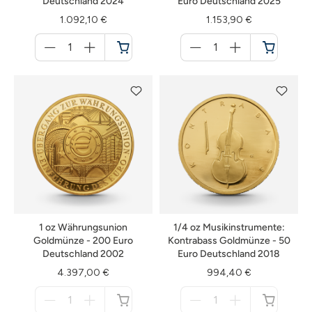
Deutschland 2024
Euro Deutschland 2025
1.092,10 €
1.153,90 €
Menge
Menge
für
für
Warenkorb
Warenkorb
1 oz Währungsunion
1/4 oz Musikinstrumente:
Goldmünze - 200 Euro
Kontrabass Goldmünze - 50
Deutschland 2002
Euro Deutschland 2018
4.397,00 €
994,40 €
Menge
Menge
für
für