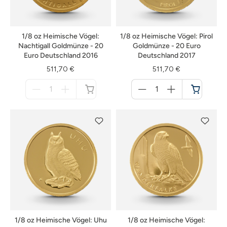
1/8 oz Heimische Vögel:
1/8 oz Heimische Vögel: Pirol
Nachtigall Goldmünze - 20
Goldmünze - 20 Euro
Euro Deutschland 2016
Deutschland 2017
511,70 €
511,70 €
Menge
Menge
für
für
nicht
Warenkorb
verfügbar
1/8 oz Heimische Vögel: Uhu
1/8 oz Heimische Vögel: