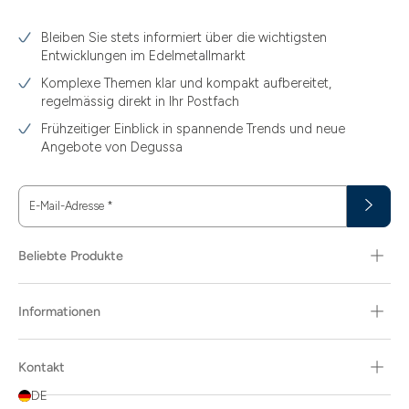
3.10
Bleiben Sie stets informiert über die wichtigsten
3.11
Entwicklungen im Edelmetallmarkt
3.12
Komplexe Themen klar und kompakt aufbereitet,
regelmässig direkt in Ihr Postfach
3.44
Frühzeitiger Einblick in spannende Trends und neue
3.58
Angebote von Degussa
3.60
E-Mail-Adresse
*
3.66
3.74
Beliebte Produkte
3.89
Informationen
30
30.48
Kontakt
31.10
DE