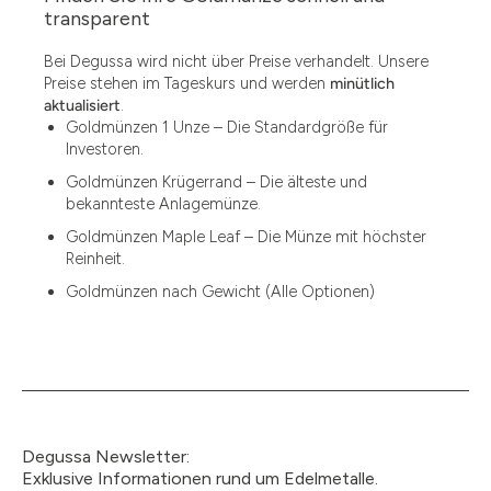
1.49
transparent
1.87
Bei Degussa wird nicht über Preise verhandelt. Unsere
Preise stehen im Tageskurs und werden
minütlich
12
aktualisiert
.
Goldmünzen 1 Unze – Die Standardgröße für
12.15
Investoren.
13.77
Goldmünzen Krügerrand – Die älteste und
bekannteste Anlagemünze.
15
Goldmünzen Maple Leaf – Die Münze mit höchster
Reinheit.
15.55
Goldmünzen nach Gewicht (Alle Optionen)
15.60
18.30
2.90
3
Degussa Newsletter:
3.05
Exklusive Informationen rund um Edelmetalle.