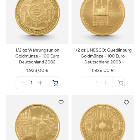
1/2 oz Währungsunion
1/2 oz UNESCO: Quedlinburg
Goldmünze - 100 Euro
Goldmünze - 100 Euro
Deutschland 2002
Deutschland 2003
1.928,00 €
1.928,00 €
Menge
Menge
für
für
Warenkorb
nicht
verfügbar