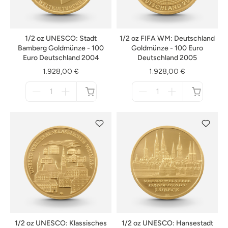
1/2 oz UNESCO: Stadt
1/2 oz FIFA WM: Deutschland
Bamberg Goldmünze - 100
Goldmünze - 100 Euro
Euro Deutschland 2004
Deutschland 2005
1.928,00 €
1.928,00 €
Menge
Menge
für
für
nicht
nicht
verfügbar
verfügbar
1/2 oz UNESCO: Klassisches
1/2 oz UNESCO: Hansestadt