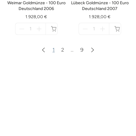
Weimar Goldmünze - 100 Euro
Lübeck Goldmünze - 100 Euro
Deutschland 2006
Deutschland 2007
1.928,00 €
1.928,00 €
Menge
Menge
für
für
nicht
nicht
verfügbar
verfügbar
1
2
...
9