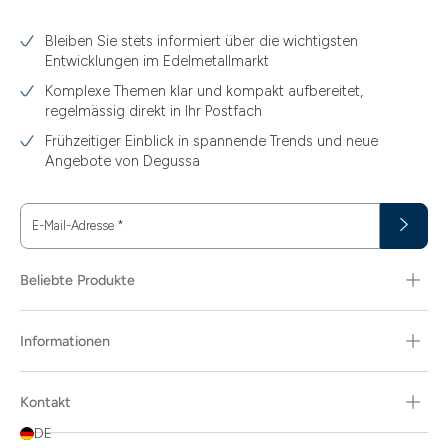
3.10
Bleiben Sie stets informiert über die wichtigsten
3.11
Entwicklungen im Edelmetallmarkt
3.12
Komplexe Themen klar und kompakt aufbereitet,
regelmässig direkt in Ihr Postfach
3.44
Frühzeitiger Einblick in spannende Trends und neue
3.58
Angebote von Degussa
3.60
E-Mail-Adresse
*
3.66
3.74
Beliebte Produkte
3.89
Informationen
30
30.48
Kontakt
31.10
DE