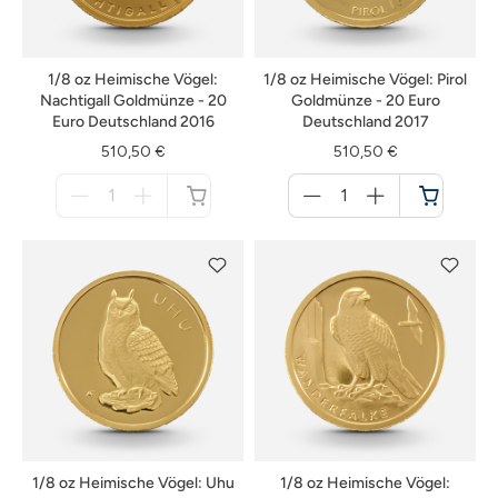
1/8 oz Heimische Vögel:
1/8 oz Heimische Vögel: Pirol
Nachtigall Goldmünze - 20
Goldmünze - 20 Euro
Euro Deutschland 2016
Deutschland 2017
510,50 €
510,50 €
Menge
Menge
für
für
nicht
Warenkorb
verfügbar
1/8 oz Heimische Vögel: Uhu
1/8 oz Heimische Vögel: