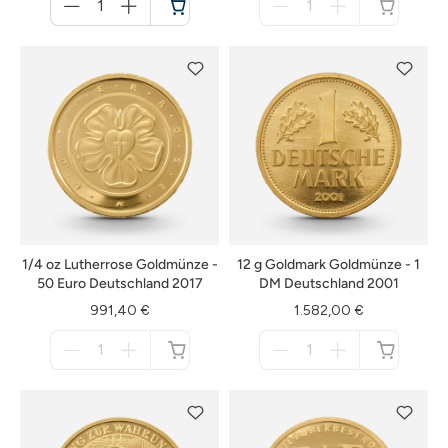
für
für
Warenkorb
nicht
verfügbar
1/4 oz Lutherrose Goldmünze -
12 g Goldmark Goldmünze - 1
50 Euro Deutschland 2017
DM Deutschland 2001
991,40 €
1.582,00 €
Menge
Menge
für
für
nicht
nicht
verfügbar
verfügbar