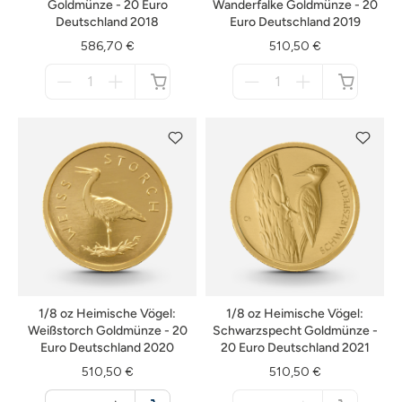
Goldmünze - 20 Euro
Wanderfalke Goldmünze - 20
Deutschland 2018
Euro Deutschland 2019
586,70 €
510,50 €
Menge
Menge
für
für
nicht
nicht
verfügbar
verfügbar
1/8 oz Heimische Vögel:
1/8 oz Heimische Vögel:
Weißstorch Goldmünze - 20
Schwarzspecht Goldmünze -
Euro Deutschland 2020
20 Euro Deutschland 2021
510,50 €
510,50 €
Menge
Menge