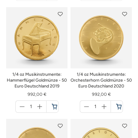
nicht
nicht
verfügbar
verfügbar
1/4 oz Musikinstrumente:
1/4 oz Musikinstrumente:
Hammerflügel Goldmünze - 50
Orchesterhorn Goldmünze - 50
Euro Deutschland 2019
Euro Deutschland 2020
992,00 €
992,00 €
Menge
Menge
für
für
Warenkorb
Warenkorb