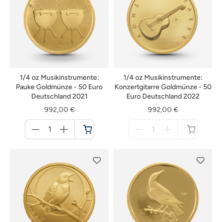
1/4 oz Musikinstrumente:
1/4 oz Musikinstrumente:
Pauke Goldmünze - 50 Euro
Konzertgitarre Goldmünze - 50
Deutschland 2021
Euro Deutschland 2022
992,00 €
992,00 €
Menge
Menge
für
für
Warenkorb
nicht
verfügbar