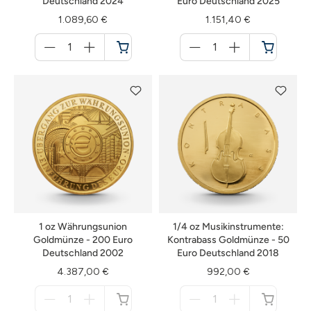
Deutschland 2024
Euro Deutschland 2025
1.089,60 €
1.151,40 €
Menge
Menge
für
für
Warenkorb
Warenkorb
1 oz Währungsunion
1/4 oz Musikinstrumente:
Goldmünze - 200 Euro
Kontrabass Goldmünze - 50
Deutschland 2002
Euro Deutschland 2018
4.387,00 €
992,00 €
Menge
Menge
für
für