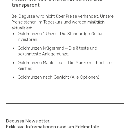
1.49
transparent
1.87
Bei Degussa wird nicht über Preise verhandelt. Unsere
Preise stehen im Tageskurs und werden
minütlich
12
aktualisiert
.
Goldmünzen 1 Unze – Die Standardgröße für
12.15
Investoren.
13.77
Goldmünzen Krügerrand – Die älteste und
bekannteste Anlagemünze.
15
Goldmünzen Maple Leaf – Die Münze mit höchster
Reinheit.
15.55
Goldmünzen nach Gewicht (Alle Optionen)
15.60
18.30
2.90
3
Degussa Newsletter:
3.05
Exklusive Informationen rund um Edelmetalle.