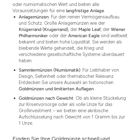
oder numismatischen Wert und bieten alle
Voraussetzungen für eine
langfristige Anlage
.
Anlagemünzen
: Für den reinen Vermögensaufbau
und Schutz. Große Anlagemünzen wie der
Krügerrand (Krugerrand)
, der
Maple Leaf
, der
Wiener
Philharmoniker
oder der
American Eagle
sind weltweit
bekannt und bieten hohe Liquidität. Sie werden als
bleibende Werte gehandelt, die Krieg und
verschiedene gesellschaftliche Systeme überdauert
haben.
Sammlermünzen (Numismatik)
: Für Liebhaber von
Design, Seltenheit oder thematischer Relevanz.
Entdecken Sie unsere Auswahl an historischen
Goldmünzen und limitierten Auflagen
.
Goldmünzen nach Gewicht
: Ob als kleine Stückelung
zur Krisenvorsorge oder als volle Unze für das
Großinvestment – wir bieten eine akribische
Aufschlüsselung nach Gewicht von 1 Gramm bis zur
1 Unze.
Finden Sie Ihre Goldmünze schnell und