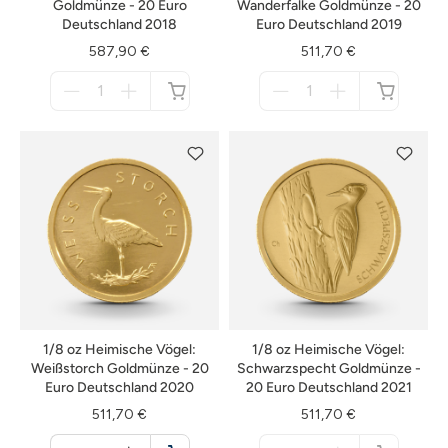
Goldmünze - 20 Euro
Wanderfalke Goldmünze - 20
Deutschland 2018
Euro Deutschland 2019
587,90 €
511,70 €
Menge
Menge
für
für
nicht
nicht
verfügbar
verfügbar
1/8 oz Heimische Vögel:
1/8 oz Heimische Vögel:
Weißstorch Goldmünze - 20
Schwarzspecht Goldmünze -
Euro Deutschland 2020
20 Euro Deutschland 2021
511,70 €
511,70 €
Menge
Menge