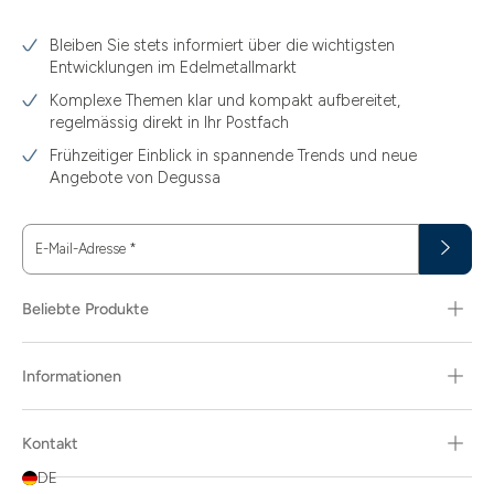
3.10
Bleiben Sie stets informiert über die wichtigsten
3.11
Entwicklungen im Edelmetallmarkt
3.12
Komplexe Themen klar und kompakt aufbereitet,
regelmässig direkt in Ihr Postfach
3.44
Frühzeitiger Einblick in spannende Trends und neue
3.58
Angebote von Degussa
3.60
E-Mail-Adresse
*
3.66
3.74
Beliebte Produkte
3.89
Informationen
30
30.48
Kontakt
31.10
DE