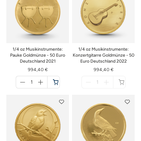
1/4 oz Musikinstrumente:
1/4 oz Musikinstrumente:
Pauke Goldmünze - 50 Euro
Konzertgitarre Goldmünze - 50
Deutschland 2021
Euro Deutschland 2022
994,40 €
994,40 €
Menge
Menge
für
für
Warenkorb
nicht
verfügbar