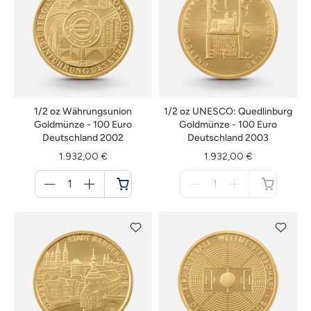
1/2 oz Währungsunion
1/2 oz UNESCO: Quedlinburg
Goldmünze - 100 Euro
Goldmünze - 100 Euro
Deutschland 2002
Deutschland 2003
1.932,00 €
1.932,00 €
Menge
Menge
für
für
Warenkorb
nicht
verfügbar