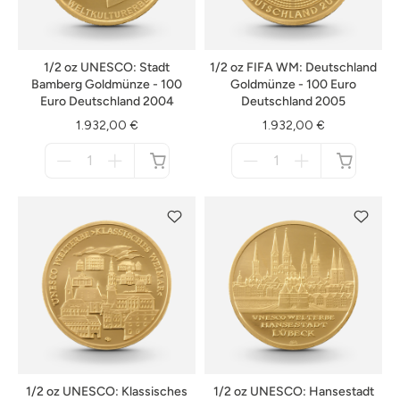
1/2 oz UNESCO: Stadt
1/2 oz FIFA WM: Deutschland
Bamberg Goldmünze - 100
Goldmünze - 100 Euro
Euro Deutschland 2004
Deutschland 2005
1.932,00 €
1.932,00 €
Menge
Menge
für
für
nicht
nicht
verfügbar
verfügbar
1/2 oz UNESCO: Klassisches
1/2 oz UNESCO: Hansestadt