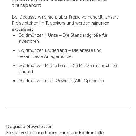
1.49
transparent
1.87
Bei Degussa wird nicht über Preise verhandelt. Unsere
Preise stehen im Tageskurs und werden
minütlich
12
aktualisiert
.
Goldmünzen 1 Unze – Die Standardgröße für
12.15
Investoren.
13.77
Goldmünzen Krügerrand – Die älteste und
bekannteste Anlagemünze.
15
Goldmünzen Maple Leaf – Die Münze mit höchster
Reinheit.
15.55
Goldmünzen nach Gewicht (Alle Optionen)
15.60
18.30
2.90
3
Degussa Newsletter:
3.05
Exklusive Informationen rund um Edelmetalle.