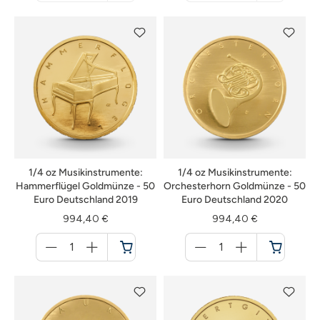
nicht
nicht
verfügbar
verfügbar
1/4 oz Musikinstrumente:
1/4 oz Musikinstrumente:
Hammerflügel Goldmünze - 50
Orchesterhorn Goldmünze - 50
Euro Deutschland 2019
Euro Deutschland 2020
994,40 €
994,40 €
Menge
Menge
für
für
Warenkorb
Warenkorb