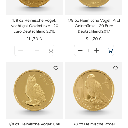
1/8 oz Heimische Vögel:
1/8 oz Heimische Vögel: Pirol
Nachtigall Goldmünze - 20
Goldmünze - 20 Euro
Euro Deutschland 2016
Deutschland 2017
511,70 €
511,70 €
Menge
Menge
für
für
nicht
Warenkorb
verfügbar
1/8 oz Heimische Vögel: Uhu
1/8 oz Heimische Vögel: