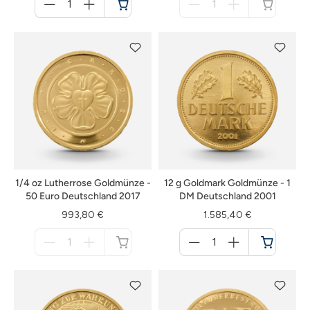
für
für
Warenkorb
nicht
verfügbar
1/4 oz Lutherrose Goldmünze -
12 g Goldmark Goldmünze - 1
50 Euro Deutschland 2017
DM Deutschland 2001
993,80 €
1.585,40 €
Menge
Menge
für
für
nicht
Warenkorb
verfügbar