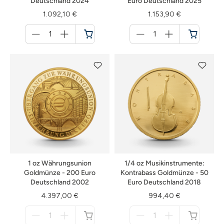
Deutschland 2024
Euro Deutschland 2025
1.092,10 €
1.153,90 €
Menge
Menge
für
für
Warenkorb
Warenkorb
1 oz Währungsunion
1/4 oz Musikinstrumente:
Goldmünze - 200 Euro
Kontrabass Goldmünze - 50
Deutschland 2002
Euro Deutschland 2018
4.397,00 €
994,40 €
Menge
Menge
für
für