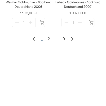
Weimar Goldmünze - 100 Euro
Lübeck Goldmünze - 100 Euro
Deutschland 2006
Deutschland 2007
1.932,00 €
1.932,00 €
Menge
Menge
für
für
nicht
nicht
verfügbar
verfügbar
1
2
...
9