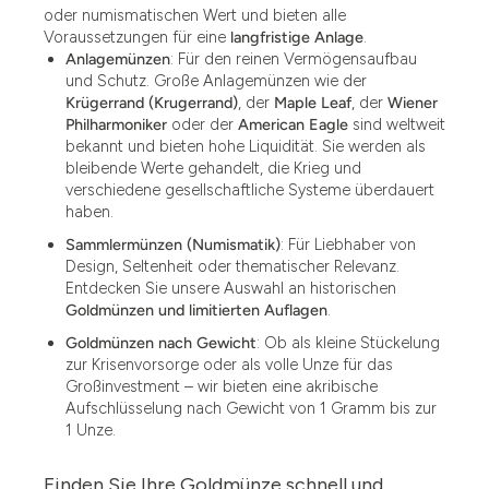
oder numismatischen Wert und bieten alle
Voraussetzungen für eine
langfristige Anlage
.
Anlagemünzen
: Für den reinen Vermögensaufbau
und Schutz. Große Anlagemünzen wie der
Krügerrand (Krugerrand)
, der
Maple Leaf
, der
Wiener
Philharmoniker
oder der
American Eagle
sind weltweit
bekannt und bieten hohe Liquidität. Sie werden als
bleibende Werte gehandelt, die Krieg und
verschiedene gesellschaftliche Systeme überdauert
haben.
Sammlermünzen (Numismatik)
: Für Liebhaber von
Design, Seltenheit oder thematischer Relevanz.
Entdecken Sie unsere Auswahl an historischen
Goldmünzen und limitierten Auflagen
.
Goldmünzen nach Gewicht
: Ob als kleine Stückelung
zur Krisenvorsorge oder als volle Unze für das
Großinvestment – wir bieten eine akribische
Aufschlüsselung nach Gewicht von 1 Gramm bis zur
1 Unze.
Finden Sie Ihre Goldmünze schnell und