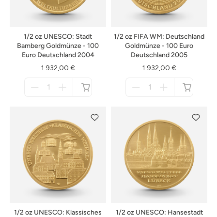
1/2 oz UNESCO: Stadt
1/2 oz FIFA WM: Deutschland
Bamberg Goldmünze - 100
Goldmünze - 100 Euro
Euro Deutschland 2004
Deutschland 2005
1.932,00 €
1.932,00 €
Menge
Menge
für
für
nicht
nicht
verfügbar
verfügbar
1/2 oz UNESCO: Klassisches
1/2 oz UNESCO: Hansestadt