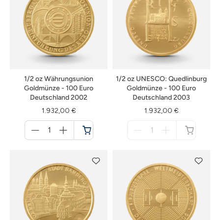
1/2 oz Währungsunion
1/2 oz UNESCO: Quedlinburg
Goldmünze - 100 Euro
Goldmünze - 100 Euro
Deutschland 2002
Deutschland 2003
1.932,00 €
1.932,00 €
Menge
Menge
für
für
Warenkorb
nicht
verfügbar