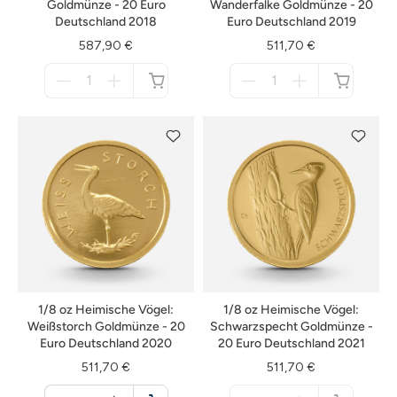
Goldmünze - 20 Euro
Wanderfalke Goldmünze - 20
Deutschland 2018
Euro Deutschland 2019
587,90 €
511,70 €
Menge
Menge
für
für
nicht
nicht
verfügbar
verfügbar
1/8 oz Heimische Vögel:
1/8 oz Heimische Vögel:
Weißstorch Goldmünze - 20
Schwarzspecht Goldmünze -
Euro Deutschland 2020
20 Euro Deutschland 2021
511,70 €
511,70 €
Menge
Menge