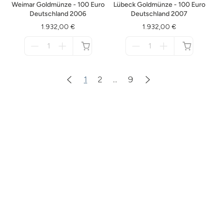
Weimar Goldmünze - 100 Euro
Lübeck Goldmünze - 100 Euro
Deutschland 2006
Deutschland 2007
1.932,00 €
1.932,00 €
Menge
Menge
für
für
nicht
nicht
verfügbar
verfügbar
1
2
...
9