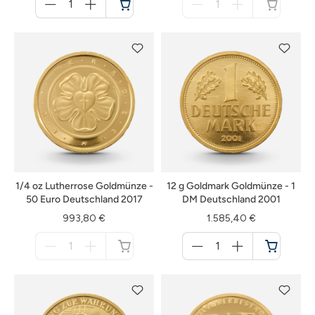
für
für
Warenkorb
nicht
verfügbar
1/4 oz Lutherrose Goldmünze -
12 g Goldmark Goldmünze - 1
50 Euro Deutschland 2017
DM Deutschland 2001
993,80 €
1.585,40 €
Menge
Menge
für
für
nicht
Warenkorb
verfügbar