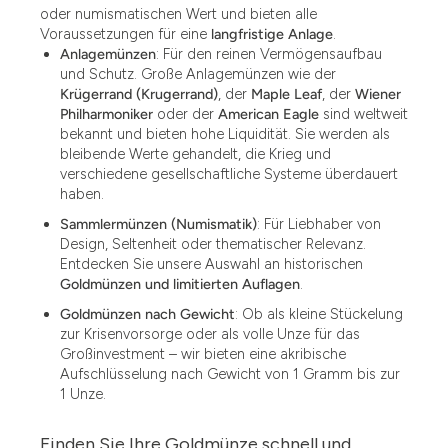
oder numismatischen Wert und bieten alle
Voraussetzungen für eine
langfristige Anlage
.
Anlagemünzen
: Für den reinen Vermögensaufbau
und Schutz. Große Anlagemünzen wie der
Krügerrand (Krugerrand)
, der
Maple Leaf
, der
Wiener
Philharmoniker
oder der
American Eagle
sind weltweit
bekannt und bieten hohe Liquidität. Sie werden als
bleibende Werte gehandelt, die Krieg und
verschiedene gesellschaftliche Systeme überdauert
haben.
Sammlermünzen (Numismatik)
: Für Liebhaber von
Design, Seltenheit oder thematischer Relevanz.
Entdecken Sie unsere Auswahl an historischen
Goldmünzen und limitierten Auflagen
.
Goldmünzen nach Gewicht
: Ob als kleine Stückelung
zur Krisenvorsorge oder als volle Unze für das
Großinvestment – wir bieten eine akribische
Aufschlüsselung nach Gewicht von 1 Gramm bis zur
1 Unze.
Finden Sie Ihre Goldmünze schnell und