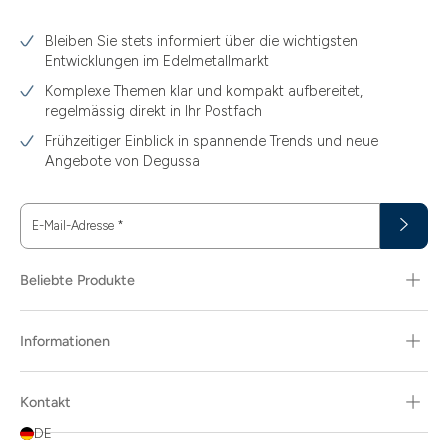
3.10
Bleiben Sie stets informiert über die wichtigsten
3.11
Entwicklungen im Edelmetallmarkt
3.12
Komplexe Themen klar und kompakt aufbereitet,
regelmässig direkt in Ihr Postfach
3.44
Frühzeitiger Einblick in spannende Trends und neue
3.58
Angebote von Degussa
3.60
E-Mail-Adresse
*
3.66
3.74
Beliebte Produkte
3.89
Informationen
30
30.48
Kontakt
31.10
DE