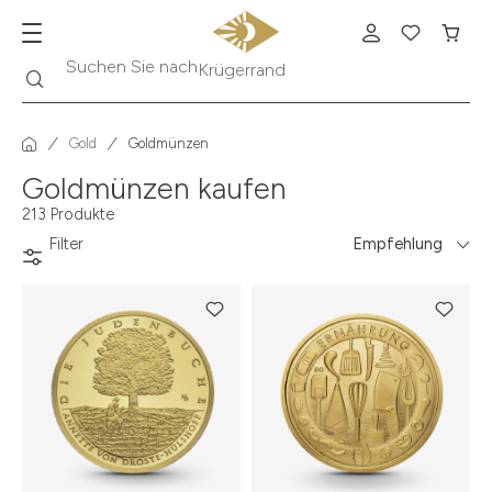
Suche
Suchen Sie nach
Krügerrand
Gold
Goldmünzen
Goldmünzen kaufen
213 Produkte
Filter
Empfehlung