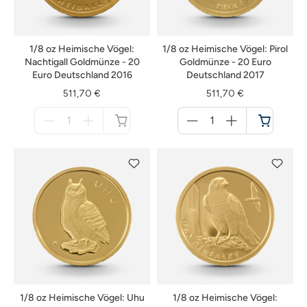
1/8 oz Heimische Vögel:
1/8 oz Heimische Vögel: Pirol
Nachtigall Goldmünze - 20
Goldmünze - 20 Euro
Euro Deutschland 2016
Deutschland 2017
511,70 €
511,70 €
Menge
Menge
für
für
nicht
Warenkorb
verfügbar
1/8 oz Heimische Vögel: Uhu
1/8 oz Heimische Vögel: