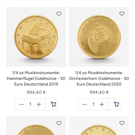
nicht
nicht
verfügbar
verfügbar
1/4 oz Musikinstrumente:
1/4 oz Musikinstrumente:
Hammerflügel Goldmünze - 50
Orchesterhorn Goldmünze - 50
Euro Deutschland 2019
Euro Deutschland 2020
994,40 €
994,40 €
Menge
Menge
für
für
Warenkorb
Warenkorb