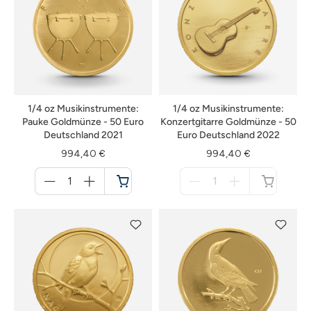
1/4 oz Musikinstrumente:
1/4 oz Musikinstrumente:
Pauke Goldmünze - 50 Euro
Konzertgitarre Goldmünze - 50
Deutschland 2021
Euro Deutschland 2022
994,40 €
994,40 €
Menge
Menge
für
für
Warenkorb
nicht
verfügbar