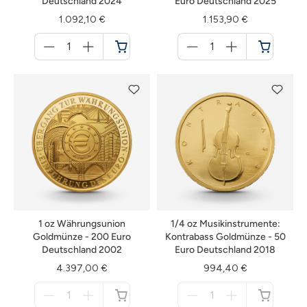
Deutschland 2024
Euro Deutschland 2025
1.092,10 €
1.153,90 €
Menge
Menge
für
für
Warenkorb
Warenkorb
1 oz Währungsunion
1/4 oz Musikinstrumente:
Goldmünze - 200 Euro
Kontrabass Goldmünze - 50
Deutschland 2002
Euro Deutschland 2018
4.397,00 €
994,40 €
Menge
Menge
für
für