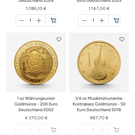
Deutschland 2024
Euro Deutschland 2025
1.085,10 €
1.147,00 €
Menge
Menge
für
für
Warenkorb
Warenkorb
1 oz Währungsunion
1/4 oz Musikinstrumente:
Goldmünze - 200 Euro
Kontrabass Goldmünze - 50
Deutschland 2002
Euro Deutschland 2018
4.370,00 €
987,70 €
Menge
Menge
für
für