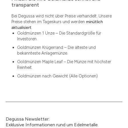
1.49
transparent
1.87
Bei Degussa wird nicht über Preise verhandelt. Unsere
Preise stehen im Tageskurs und werden
minütlich
12
aktualisiert
.
Goldmünzen 1 Unze – Die Standardgröße für
12.15
Investoren.
13.77
Goldmünzen Krügerrand – Die älteste und
bekannteste Anlagemünze.
15
Goldmünzen Maple Leaf – Die Münze mit höchster
Reinheit.
15.55
Goldmünzen nach Gewicht (Alle Optionen)
15.60
18.30
2.90
3
Degussa Newsletter:
3.05
Exklusive Informationen rund um Edelmetalle.