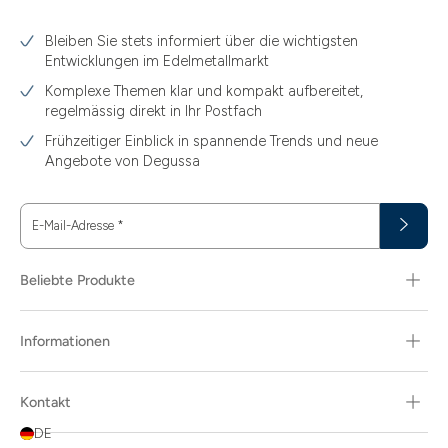
3.10
Bleiben Sie stets informiert über die wichtigsten
3.11
Entwicklungen im Edelmetallmarkt
3.12
Komplexe Themen klar und kompakt aufbereitet,
regelmässig direkt in Ihr Postfach
3.44
Frühzeitiger Einblick in spannende Trends und neue
3.58
Angebote von Degussa
3.60
E-Mail-Adresse
*
3.66
3.74
Beliebte Produkte
3.89
Informationen
30
30.48
Kontakt
31.10
DE