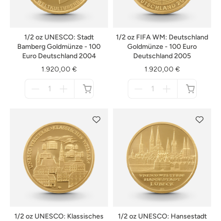
1/2 oz UNESCO: Stadt
1/2 oz FIFA WM: Deutschland
Bamberg Goldmünze - 100
Goldmünze - 100 Euro
Euro Deutschland 2004
Deutschland 2005
1.920,00 €
1.920,00 €
Menge
Menge
für
für
nicht
nicht
verfügbar
verfügbar
1/2 oz UNESCO: Klassisches
1/2 oz UNESCO: Hansestadt