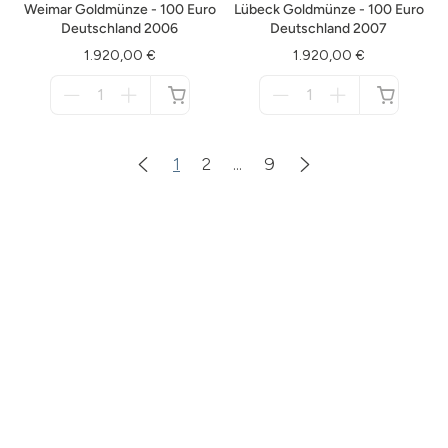
Weimar Goldmünze - 100 Euro
Lübeck Goldmünze - 100 Euro
Deutschland 2006
Deutschland 2007
1.920,00 €
1.920,00 €
Menge
Menge
für
für
nicht
nicht
verfügbar
verfügbar
1
2
...
9