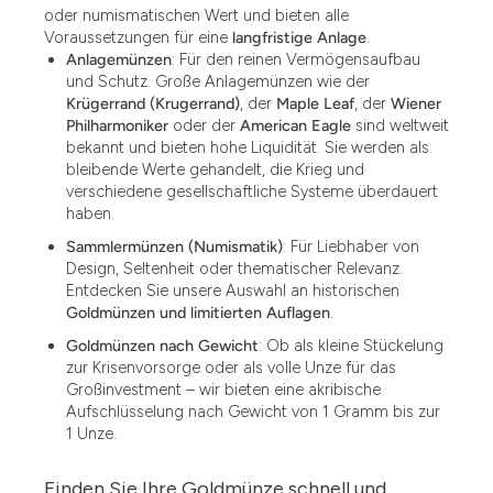
oder numismatischen Wert und bieten alle
Voraussetzungen für eine
langfristige Anlage
.
Anlagemünzen
: Für den reinen Vermögensaufbau
und Schutz. Große Anlagemünzen wie der
Krügerrand (Krugerrand)
, der
Maple Leaf
, der
Wiener
Philharmoniker
oder der
American Eagle
sind weltweit
bekannt und bieten hohe Liquidität. Sie werden als
bleibende Werte gehandelt, die Krieg und
verschiedene gesellschaftliche Systeme überdauert
haben.
Sammlermünzen (Numismatik)
: Für Liebhaber von
Design, Seltenheit oder thematischer Relevanz.
Entdecken Sie unsere Auswahl an historischen
Goldmünzen und limitierten Auflagen
.
Goldmünzen nach Gewicht
: Ob als kleine Stückelung
zur Krisenvorsorge oder als volle Unze für das
Großinvestment – wir bieten eine akribische
Aufschlüsselung nach Gewicht von 1 Gramm bis zur
1 Unze.
Finden Sie Ihre Goldmünze schnell und