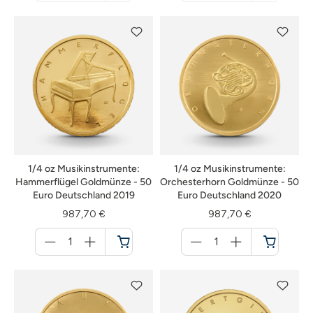
nicht
nicht
verfügbar
verfügbar
1/4 oz Musikinstrumente:
1/4 oz Musikinstrumente:
Hammerflügel Goldmünze - 50
Orchesterhorn Goldmünze - 50
Euro Deutschland 2019
Euro Deutschland 2020
987,70 €
987,70 €
Menge
Menge
für
für
Warenkorb
Warenkorb