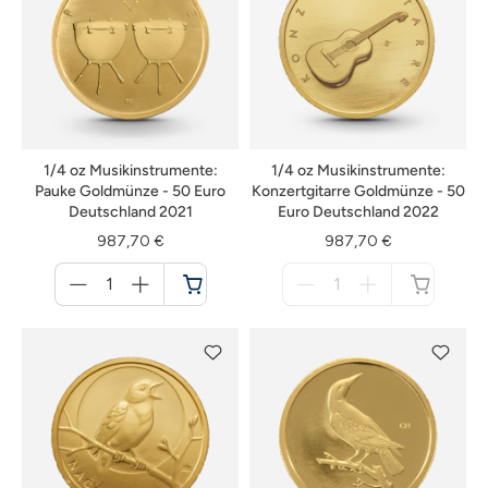
1/4 oz Musikinstrumente:
1/4 oz Musikinstrumente:
Pauke Goldmünze - 50 Euro
Konzertgitarre Goldmünze - 50
Deutschland 2021
Euro Deutschland 2022
987,70 €
987,70 €
Menge
Menge
für
für
Warenkorb
nicht
verfügbar