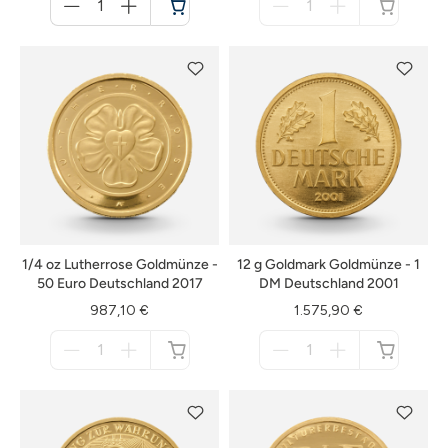
für
für
Warenkorb
nicht
verfügbar
1/4 oz Lutherrose Goldmünze -
12 g Goldmark Goldmünze - 1
50 Euro Deutschland 2017
DM Deutschland 2001
987,10 €
1.575,90 €
Menge
Menge
für
für
nicht
nicht
verfügbar
verfügbar