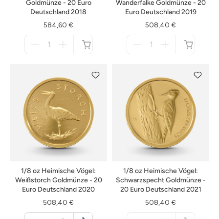
Goldmünze - 20 Euro
Wanderfalke Goldmünze - 20
Deutschland 2018
Euro Deutschland 2019
584,60 €
508,40 €
Menge
Menge
für
für
nicht
nicht
verfügbar
verfügbar
1/8 oz Heimische Vögel:
1/8 oz Heimische Vögel:
Weißstorch Goldmünze - 20
Schwarzspecht Goldmünze -
Euro Deutschland 2020
20 Euro Deutschland 2021
508,40 €
508,40 €
Menge
Menge