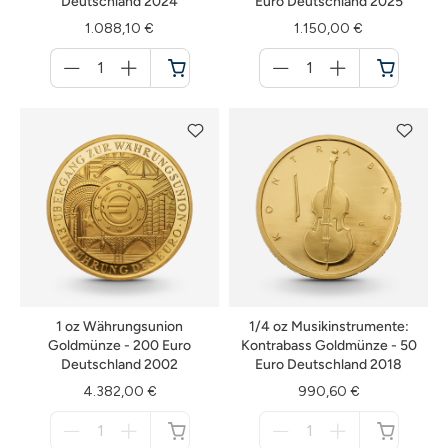
Deutschland 2024
Euro Deutschland 2025
1.088,10 €
1.150,00 €
Menge
Menge
für
für
Warenkorb
Warenkorb
1 oz Währungsunion
1/4 oz Musikinstrumente:
Goldmünze - 200 Euro
Kontrabass Goldmünze - 50
Deutschland 2002
Euro Deutschland 2018
4.382,00 €
990,60 €
Menge
Menge
für
für