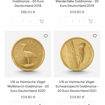
Goldmünze - 20 Euro
Wanderfalke Goldmünze - 20
Deutschland 2018
Euro Deutschland 2019
586,00 €
509,80 €
Menge
Menge
für
für
nicht
nicht
verfügbar
verfügbar
1/8 oz Heimische Vögel:
1/8 oz Heimische Vögel:
Weißstorch Goldmünze - 20
Schwarzspecht Goldmünze -
Euro Deutschland 2020
20 Euro Deutschland 2021
509,80 €
509,80 €
Menge
Menge