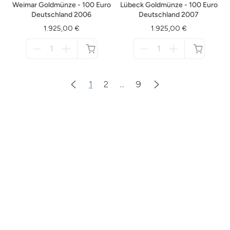
Weimar Goldmünze - 100 Euro
Lübeck Goldmünze - 100 Euro
Deutschland 2006
Deutschland 2007
1.925,00 €
1.925,00 €
Menge
Menge
für
für
nicht
nicht
verfügbar
verfügbar
1
2
...
9