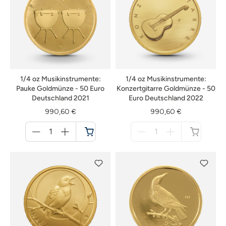
1/4 oz Musikinstrumente:
1/4 oz Musikinstrumente:
Pauke Goldmünze - 50 Euro
Konzertgitarre Goldmünze - 50
Deutschland 2021
Euro Deutschland 2022
990,60 €
990,60 €
Menge
Menge
für
für
Warenkorb
nicht
verfügbar