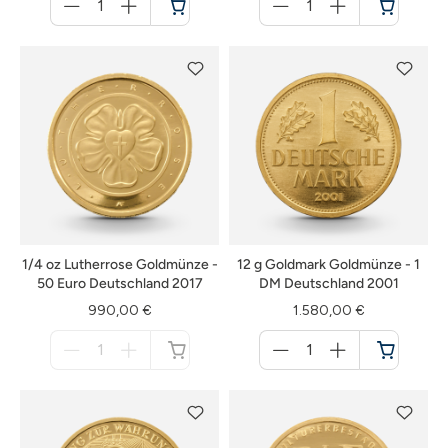
für
für
Warenkorb
Warenkorb
1/4 oz Lutherrose Goldmünze -
12 g Goldmark Goldmünze - 1
50 Euro Deutschland 2017
DM Deutschland 2001
990,00 €
1.580,00 €
Menge
Menge
für
für
nicht
Warenkorb
verfügbar