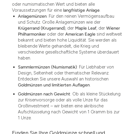
oder numismatischen Wert und bieten alle
Voraussetzungen für eine
langfristige Anlage
.
Anlagemünzen
: Für den reinen Vermögensaufbau
und Schutz. Große Anlagemünzen wie der
Krügerrand (Krugerrand)
, der
Maple Leaf
, der
Wiener
Philharmoniker
oder der
American Eagle
sind weltweit
bekannt und bieten hohe Liquidität. Sie werden als
bleibende Werte gehandelt, die Krieg und
verschiedene gesellschaftliche Systeme überdauert
haben.
Sammlermünzen (Numismatik)
: Für Liebhaber von
Design, Seltenheit oder thematischer Relevanz.
Entdecken Sie unsere Auswahl an historischen
Goldmünzen und limitierten Auflagen
.
Goldmünzen nach Gewicht
: Ob als kleine Stückelung
zur Krisenvorsorge oder als volle Unze für das
Großinvestment – wir bieten eine akribische
Aufschlüsselung nach Gewicht von 1 Gramm bis zur
1 Unze.
Finden Sie Ihre Goldmünze schnell und