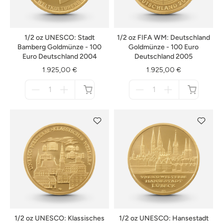
1/2 oz UNESCO: Stadt
1/2 oz FIFA WM: Deutschland
Bamberg Goldmünze - 100
Goldmünze - 100 Euro
Euro Deutschland 2004
Deutschland 2005
1.925,00 €
1.925,00 €
Menge
Menge
für
für
nicht
nicht
verfügbar
verfügbar
1/2 oz UNESCO: Klassisches
1/2 oz UNESCO: Hansestadt