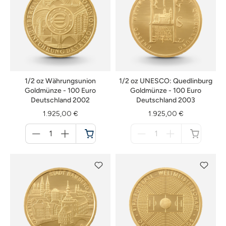
1/2 oz Währungsunion
1/2 oz UNESCO: Quedlinburg
Goldmünze - 100 Euro
Goldmünze - 100 Euro
Deutschland 2002
Deutschland 2003
1.925,00 €
1.925,00 €
Menge
Menge
für
für
Warenkorb
nicht
verfügbar