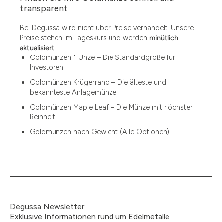
1.49
transparent
1.87
Bei Degussa wird nicht über Preise verhandelt. Unsere
Preise stehen im Tageskurs und werden
minütlich
12
aktualisiert
.
Goldmünzen 1 Unze – Die Standardgröße für
12.15
Investoren.
13.77
Goldmünzen Krügerrand – Die älteste und
bekannteste Anlagemünze.
15
Goldmünzen Maple Leaf – Die Münze mit höchster
Reinheit.
15.55
Goldmünzen nach Gewicht (Alle Optionen)
15.60
18.30
2.90
3
Degussa Newsletter:
3.05
Exklusive Informationen rund um Edelmetalle.