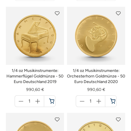
nicht
nicht
verfügbar
verfügbar
1/4 oz Musikinstrumente:
1/4 oz Musikinstrumente:
Hammerflügel Goldmünze - 50
Orchesterhorn Goldmünze - 50
Euro Deutschland 2019
Euro Deutschland 2020
990,60 €
990,60 €
Menge
Menge
für
für
Warenkorb
Warenkorb