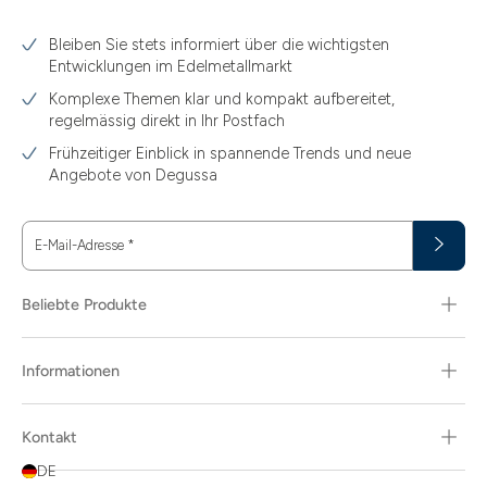
3.10
Bleiben Sie stets informiert über die wichtigsten
3.11
Entwicklungen im Edelmetallmarkt
3.12
Komplexe Themen klar und kompakt aufbereitet,
regelmässig direkt in Ihr Postfach
3.44
Frühzeitiger Einblick in spannende Trends und neue
3.58
Angebote von Degussa
3.60
E-Mail-Adresse
*
3.66
3.74
Beliebte Produkte
3.89
Informationen
30
30.48
Kontakt
31.10
DE