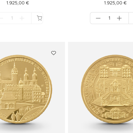
1.925,00 €
1.925,00 €
Menge
Menge
für
für
nicht
Warenkorb
verfügbar