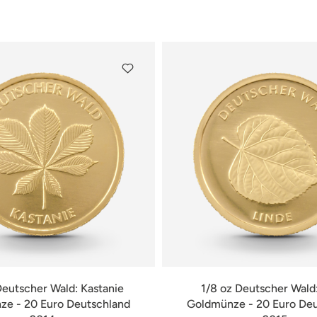
nicht
nicht
verfügbar
verfügbar
Deutscher Wald: Kastanie
1/8 oz Deutscher Wald:
e - 20 Euro Deutschland
Goldmünze - 20 Euro De