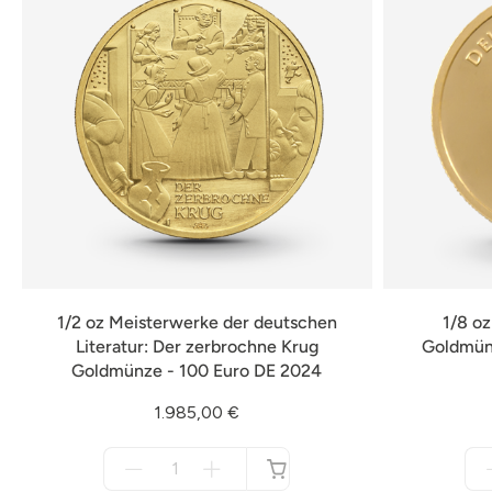
1/2 oz Meisterwerke der deutschen
1/8 oz
Literatur: Der zerbrochne Krug
Goldmünz
Goldmünze - 100 Euro DE 2024
1.985,00 €
Menge
für