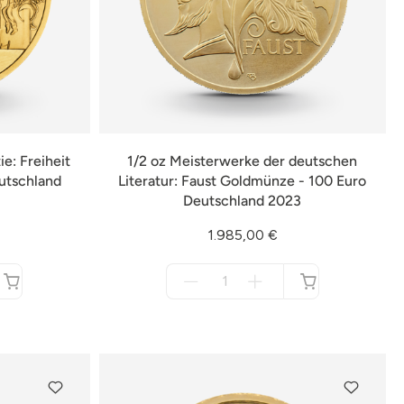
e: Freiheit
1/2 oz Meisterwerke der deutschen
utschland
Literatur: Faust Goldmünze - 100 Euro
Deutschland 2023
1.985,00 €
Menge
für
nicht
verfügbar