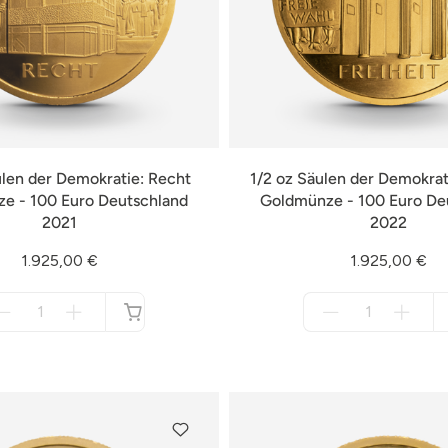
ulen der Demokratie: Recht
1/2 oz Säulen der Demokrati
e - 100 Euro Deutschland
Goldmünze - 100 Euro De
2021
2022
1.925,00 €
1.925,00 €
Menge
Menge
für
für
nicht
nicht
verfügbar
verfügbar