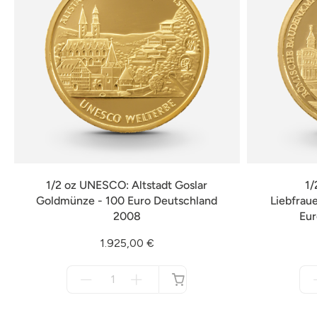
1/2 oz UNESCO: Altstadt Goslar
1/
Goldmünze - 100 Euro Deutschland
Liebfrau
2008
Eur
1.925,00 €
Menge
für
nicht
verfügbar