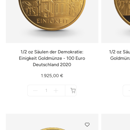
1/2 oz Säulen der Demokratie:
1/2 oz Sä
Einigkeit Goldmünze - 100 Euro
Goldmünz
Deutschland 2020
1.925,00 €
Menge
für
nicht
verfügbar