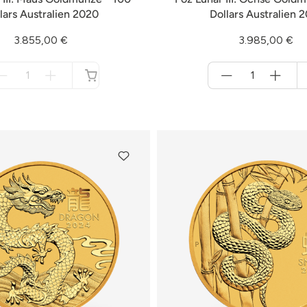
lars Australien 2020
Dollars Australien 
3.855,00 €
3.985,00 €
Menge
Menge
für
für
nicht
Warenkorb
verfügbar