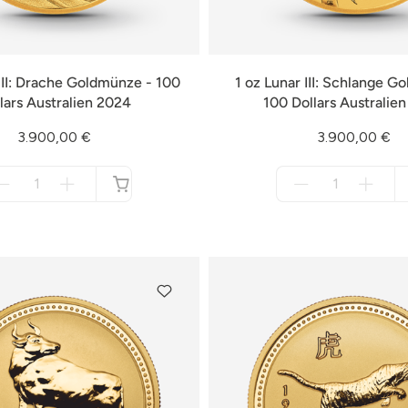
 III: Drache Goldmünze - 100
1 oz Lunar III: Schlange G
lars Australien 2024
100 Dollars Australie
3.900,00 €
3.900,00 €
Menge
Menge
für
für
nicht
nicht
verfügbar
verfügbar