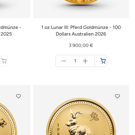
oldmünze -
1 oz Lunar III: Pferd Goldmünze - 100
n 2025
Dollars Australien 2026
3.900,00 €
Menge
für
Warenkorb