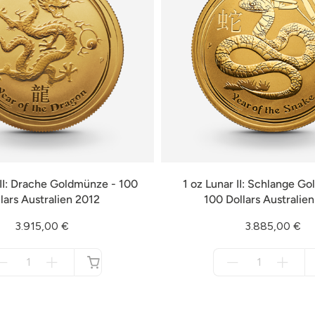
 II: Drache Goldmünze - 100
1 oz Lunar II: Schlange G
lars Australien 2012
100 Dollars Australie
3.915,00 €
3.885,00 €
Menge
Menge
für
für
nicht
nicht
verfügbar
verfügbar