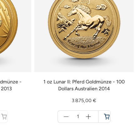
oldmünze -
1 oz Lunar II: Pferd Goldmünze - 100
n 2013
Dollars Australien 2014
3.875,00 €
Menge
für
Warenkorb