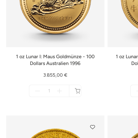
1 oz Lunar I: Maus Goldmünze - 100
1 oz Luna
Dollars Australien 1996
Dol
3.855,00 €
Menge
für
nicht
verfügbar