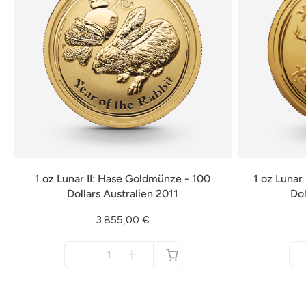
1 oz Lunar II: Hase Goldmünze - 100
1 oz Lunar
Dollars Australien 2011
Dol
3.855,00 €
Menge
für
nicht
verfügbar