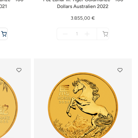
2021
Dollars Australien 2022
3.855,00 €
Menge
für
nicht
verfügbar