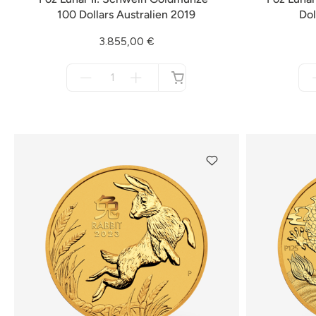
100 Dollars Australien 2019
Dol
3.855,00 €
Menge
für
nicht
verfügbar