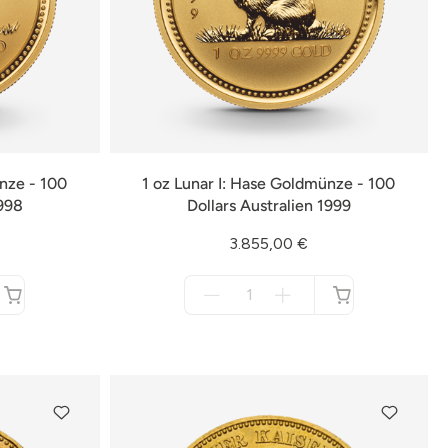
ünze - 100
1 oz Lunar I: Hase Goldmünze - 100
1998
Dollars Australien 1999
3.855,00 €
Menge
für
nicht
verfügbar