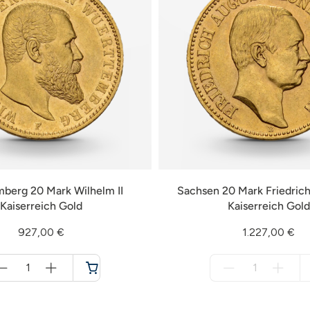
berg 20 Mark Wilhelm II
Sachsen 20 Mark Friedrich 
Kaiserreich Gold
Kaiserreich Gold
927,00 €
1.227,00 €
Menge
Menge
für
für
Warenkorb
nicht
verfügbar