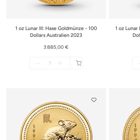
1 oz Lunar III: Hase Goldmünze - 100
1 oz Lunar
Dollars Australien 2023
Dol
3.885,00 €
Menge
für
nicht
verfügbar