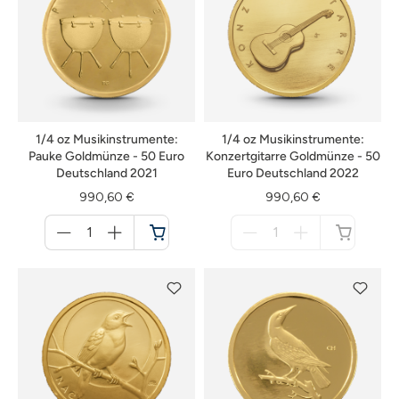
1/4 oz Musikinstrumente:
1/4 oz Musikinstrumente:
Pauke Goldmünze - 50 Euro
Konzertgitarre Goldmünze - 50
Deutschland 2021
Euro Deutschland 2022
990,60 €
990,60 €
Menge
Menge
für
für
Warenkorb
nicht
verfügbar