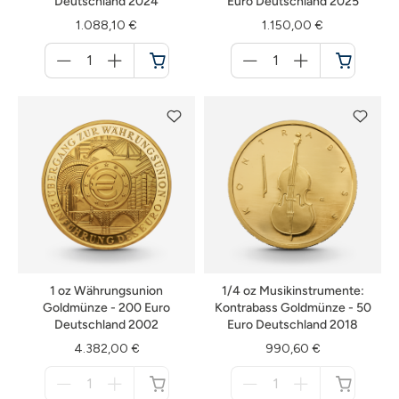
Deutschland 2024
Euro Deutschland 2025
1.088,10 €
1.150,00 €
Menge
Menge
für
für
Warenkorb
Warenkorb
1 oz Währungsunion
1/4 oz Musikinstrumente:
Goldmünze - 200 Euro
Kontrabass Goldmünze - 50
Deutschland 2002
Euro Deutschland 2018
4.382,00 €
990,60 €
Menge
Menge
für
für