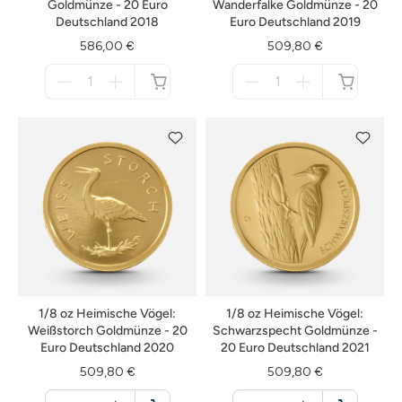
Goldmünze - 20 Euro
Wanderfalke Goldmünze - 20
Deutschland 2018
Euro Deutschland 2019
586,00 €
509,80 €
Menge
Menge
für
für
nicht
nicht
verfügbar
verfügbar
1/8 oz Heimische Vögel:
1/8 oz Heimische Vögel:
Weißstorch Goldmünze - 20
Schwarzspecht Goldmünze -
Euro Deutschland 2020
20 Euro Deutschland 2021
509,80 €
509,80 €
Menge
Menge