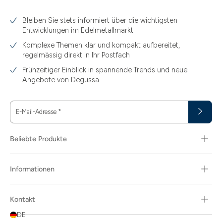
3.10
Bleiben Sie stets informiert über die wichtigsten
3.11
Entwicklungen im Edelmetallmarkt
3.12
Komplexe Themen klar und kompakt aufbereitet,
regelmässig direkt in Ihr Postfach
3.44
Frühzeitiger Einblick in spannende Trends und neue
3.58
Angebote von Degussa
3.60
E-Mail-Adresse
*
3.66
3.74
Beliebte Produkte
3.89
Informationen
30
30.48
Kontakt
31.10
DE