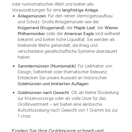
oder numismatischen Wert und bieten alle
Voraussetzungen für eine
langfristige Anlage
.
Anlagemünzen
: Für den reinen Vermögensaufbau
und Schutz. Große Anlagemünzen wie der
Krügerrand (Krugerrand)
, der
Maple Leaf
, der
Wiener
Philharmoniker
oder der
American Eagle
sind weltweit
bekannt und bieten hohe Liquidität. Sie werden als
bleibende Werte gehandelt, die Krieg und
verschiedene gesellschaftliche Systeme überdauert
haben.
Sammlermünzen (Numismatik)
: Für Liebhaber von
Design, Seltenheit oder thematischer Relevanz.
Entdecken Sie unsere Auswahl an historischen
Goldmünzen und limitierten Auflagen
.
Goldmünzen nach Gewicht
: Ob als kleine Stückelung
zur Krisenvorsorge oder als volle Unze für das
Großinvestment – wir bieten eine akribische
Aufschlüsselung nach Gewicht von 1 Gramm bis zur
1 Unze.
Finden Sie Ihre Goldmünze schnell und