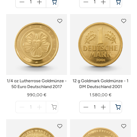
für
für
Warenkorb
Warenkorb
1/4 oz Lutherrose Goldmünze -
12 g Goldmark Goldmünze - 1
50 Euro Deutschland 2017
DM Deutschland 2001
990,00 €
1.580,00 €
Menge
Menge
für
für
nicht
Warenkorb
verfügbar