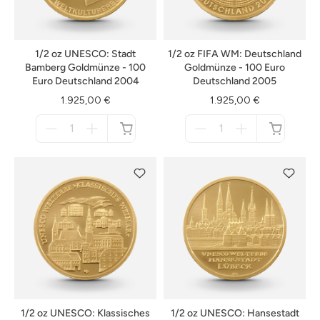
1/2 oz UNESCO: Stadt
1/2 oz FIFA WM: Deutschland
Bamberg Goldmünze - 100
Goldmünze - 100 Euro
Euro Deutschland 2004
Deutschland 2005
1.925,00 €
1.925,00 €
Menge
Menge
für
für
nicht
nicht
verfügbar
verfügbar
1/2 oz UNESCO: Klassisches
1/2 oz UNESCO: Hansestadt