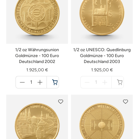
1/2 oz Währungsunion
1/2 oz UNESCO: Quedlinburg
Goldmünze - 100 Euro
Goldmünze - 100 Euro
Deutschland 2002
Deutschland 2003
1.925,00 €
1.925,00 €
Menge
Menge
für
für
Warenkorb
nicht
verfügbar