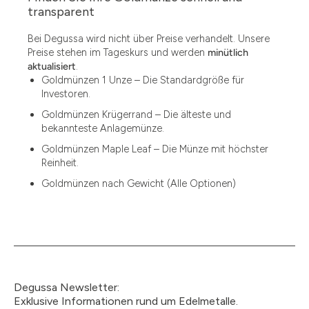
1.49
transparent
1.87
Bei Degussa wird nicht über Preise verhandelt. Unsere
Preise stehen im Tageskurs und werden
minütlich
12
aktualisiert
.
Goldmünzen 1 Unze – Die Standardgröße für
12.15
Investoren.
13.77
Goldmünzen Krügerrand – Die älteste und
bekannteste Anlagemünze.
15
Goldmünzen Maple Leaf – Die Münze mit höchster
Reinheit.
15.55
Goldmünzen nach Gewicht (Alle Optionen)
15.60
18.30
2.90
3
Degussa Newsletter:
3.05
Exklusive Informationen rund um Edelmetalle.