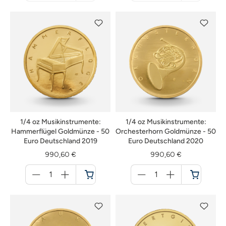
nicht
nicht
verfügbar
verfügbar
1/4 oz Musikinstrumente:
1/4 oz Musikinstrumente:
Hammerflügel Goldmünze - 50
Orchesterhorn Goldmünze - 50
Euro Deutschland 2019
Euro Deutschland 2020
990,60 €
990,60 €
Menge
Menge
für
für
Warenkorb
Warenkorb