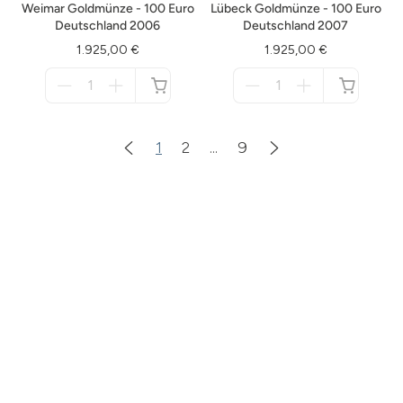
Weimar Goldmünze - 100 Euro
Lübeck Goldmünze - 100 Euro
Deutschland 2006
Deutschland 2007
1.925,00 €
1.925,00 €
Menge
Menge
für
für
nicht
nicht
verfügbar
verfügbar
1
2
...
9