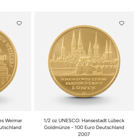
verfügbar
es Weimar
1/2 oz UNESCO: Hansestadt Lübeck
utschland
Goldmünze - 100 Euro Deutschland
2007