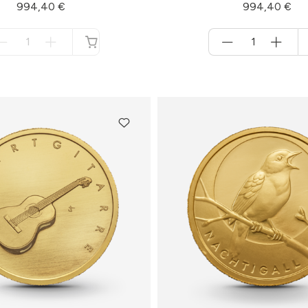
994,40 €
994,40 €
Menge
Menge
für
für
nicht
Warenkorb
verfügbar