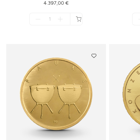
4.397,00 €
Menge
für
nicht
verfügbar