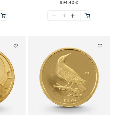
994,40 €
Menge
für
Warenkorb