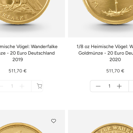
imische Vögel: Wanderfalke
1/8 oz Heimische Vögel: 
e - 20 Euro Deutschland
Goldmünze - 20 Euro De
2019
2020
511,70 €
511,70 €
Menge
Menge
für
für
nicht
Warenkorb
verfügbar