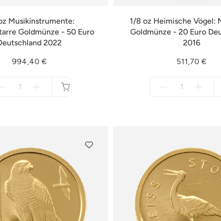
oz Musikinstrumente:
1/8 oz Heimische Vögel: N
tarre Goldmünze - 50 Euro
Goldmünze - 20 Euro De
Deutschland 2022
2016
994,40 €
511,70 €
Menge
Menge
für
für
nicht
nicht
verfügbar
verfügbar