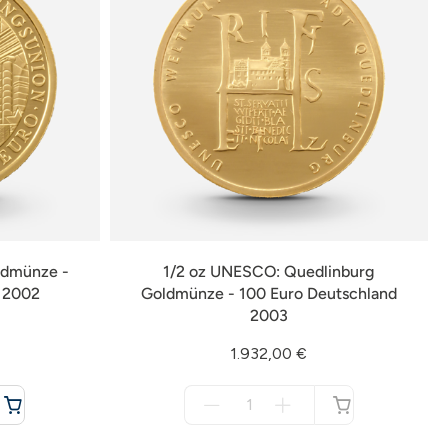
ldmünze -
1/2 oz UNESCO: Quedlinburg
d 2002
Goldmünze - 100 Euro Deutschland
2003
1.932,00 €
Menge
für
nicht