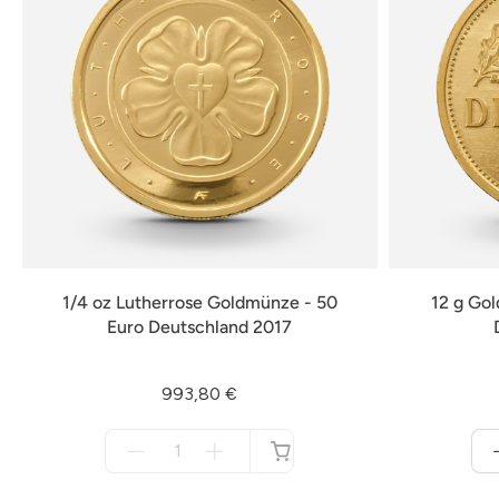
1/4 oz Lutherrose Goldmünze - 50
12 g Go
Euro Deutschland 2017
993,80 €
Menge
für
nicht