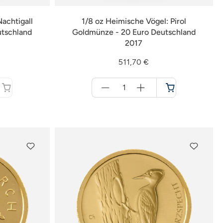
achtigall
1/8 oz Heimische Vögel: Pirol
utschland
Goldmünze - 20 Euro Deutschland
2017
511,70 €
Menge
für
Warenkorb