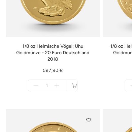
1/8 oz Heimische Vögel: Uhu
1/8 oz He
Goldmünze - 20 Euro Deutschland
Goldmünz
2018
587,90 €
Menge
für
nicht
verfügbar