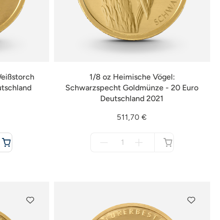
Weißstorch
1/8 oz Heimische Vögel:
utschland
Schwarzspecht Goldmünze - 20 Euro
Deutschland 2021
511,70 €
Menge
für
nicht
verfügbar