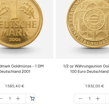
ldmark Goldmünze - 1 DM
1/2 oz Währungsunion Go
Deutschland 2001
100 Euro Deutschlan
1.585,40 €
1.932,00 €
Menge
Menge
für
für
Warenkorb
Warenkorb