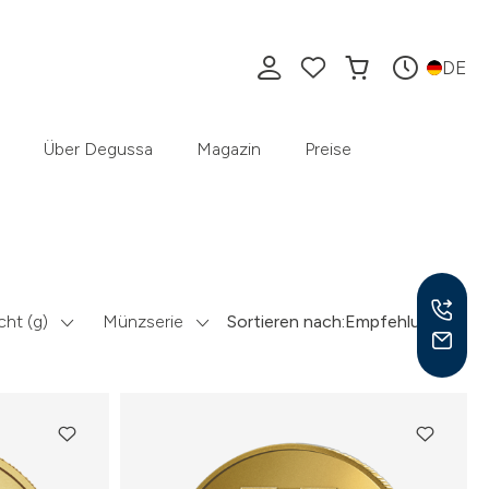
DE
Über Degussa
Magazin
Preise
ht (g)
Münzserie
Sortieren nach:
Empfehlung
Mo –
8:30