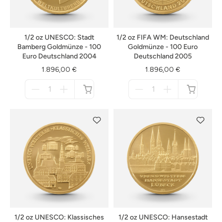
1/2 oz UNESCO: Stadt
1/2 oz FIFA WM: Deutschland
Bamberg Goldmünze - 100
Goldmünze - 100 Euro
Euro Deutschland 2004
Deutschland 2005
1.896,00 €
1.896,00 €
Menge
Menge
für
für
nicht
nicht
verfügbar
verfügbar
1/2 oz UNESCO: Klassisches
1/2 oz UNESCO: Hansestadt