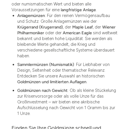
oder numismatischen Wert und bieten alle
Voraussetzungen für eine
langfristige Anlage
.
Anlagemünzen
: Für den reinen Vermögensaufbau
und Schutz. Große Anlagemünzen wie der
Krügerrand (Krugerrand)
, der
Maple Leaf
, der
Wiener
Philharmoniker
oder der
American Eagle
sind weltweit
bekannt und bieten hohe Liquidität. Sie werden als
bleibende Werte gehandelt, die Krieg und
verschiedene gesellschaftliche Systeme überdauert
haben.
Sammlermünzen (Numismatik)
: Für Liebhaber von
Design, Seltenheit oder thematischer Relevanz.
Entdecken Sie unsere Auswahl an historischen
Goldmünzen und limitierten Auflagen
.
Goldmünzen nach Gewicht
: Ob als kleine Stückelung
zur Krisenvorsorge oder als volle Unze für das
Großinvestment – wir bieten eine akribische
Aufschlüsselung nach Gewicht von 1 Gramm bis zur
1 Unze.
Finden Sie Ihre Goldmünze schnell und