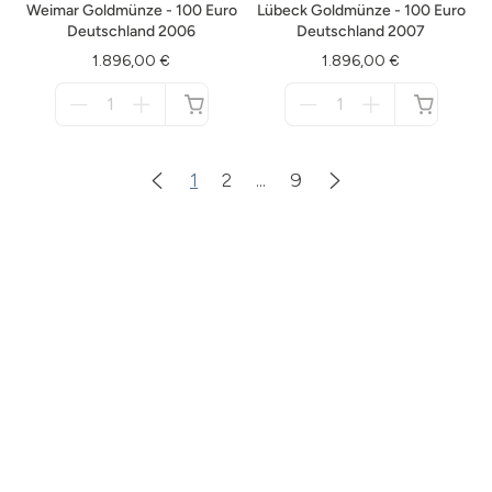
Weimar Goldmünze - 100 Euro
Lübeck Goldmünze - 100 Euro
Deutschland 2006
Deutschland 2007
1.896,00 €
1.896,00 €
Menge
Menge
für
für
nicht
nicht
verfügbar
verfügbar
1
2
...
9