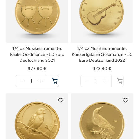
1/4 oz Musikinstrumente:
1/4 oz Musikinstrumente:
Pauke Goldmünze - 50 Euro
Konzertgitarre Goldmünze - 50
Deutschland 2021
Euro Deutschland 2022
973,80 €
973,80 €
Menge
Menge
für
für
Warenkorb
nicht
verfügbar