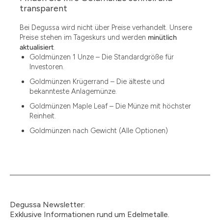
1.49
transparent
1.87
Bei Degussa wird nicht über Preise verhandelt. Unsere
Preise stehen im Tageskurs und werden
minütlich
12
aktualisiert
.
Goldmünzen 1 Unze – Die Standardgröße für
12.15
Investoren.
13.77
Goldmünzen Krügerrand – Die älteste und
bekannteste Anlagemünze.
15
Goldmünzen Maple Leaf – Die Münze mit höchster
Reinheit.
15.55
Goldmünzen nach Gewicht (Alle Optionen)
15.60
18.30
2.90
3
Degussa Newsletter:
3.05
Exklusive Informationen rund um Edelmetalle.