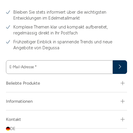
3.10
Bleiben Sie stets informiert über die wichtigsten
3.11
Entwicklungen im Edelmetallmarkt
3.12
Komplexe Themen klar und kompakt aufbereitet,
regelmässig direkt in Ihr Postfach
3.44
Frühzeitiger Einblick in spannende Trends und neue
3.58
Angebote von Degussa
3.60
E-Mail-Adresse
*
3.66
3.74
Beliebte Produkte
3.89
Informationen
30
30.48
Kontakt
31.10
DE