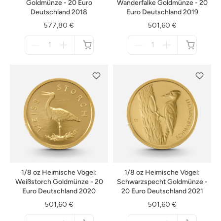
Goldmünze - 20 Euro
Wanderfalke Goldmünze - 20
Deutschland 2018
Euro Deutschland 2019
577,80 €
501,60 €
Menge
Menge
für
für
nicht
nicht
verfügbar
verfügbar
1/8 oz Heimische Vögel:
1/8 oz Heimische Vögel:
Weißstorch Goldmünze - 20
Schwarzspecht Goldmünze -
Euro Deutschland 2020
20 Euro Deutschland 2021
501,60 €
501,60 €
Menge
Menge