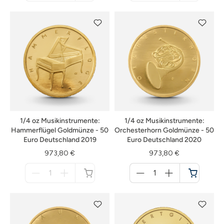
nicht
nicht
verfügbar
verfügbar
1/4 oz Musikinstrumente:
1/4 oz Musikinstrumente:
Hammerflügel Goldmünze - 50
Orchesterhorn Goldmünze - 50
Euro Deutschland 2019
Euro Deutschland 2020
973,80 €
973,80 €
Menge
Menge
für
für
nicht
Warenkorb
verfügbar