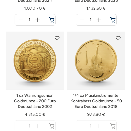
Deutschland 2024
Euro Deutschland 2025
1.070,70 €
1.132,60 €
Menge
Menge
für
für
Warenkorb
Warenkorb
1 oz Währungsunion
1/4 oz Musikinstrumente:
Goldmünze - 200 Euro
Kontrabass Goldmünze - 50
Deutschland 2002
Euro Deutschland 2018
4.315,00 €
973,80 €
Menge
Menge
für
für