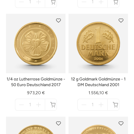
für
für
nicht
nicht
verfügbar
verfügbar
1/4 oz Lutherrose Goldmünze -
12 g Goldmark Goldmünze - 1
50 Euro Deutschland 2017
DM Deutschland 2001
973,20 €
1.556,10 €
Menge
Menge
für
für
nicht
nicht
verfügbar
verfügbar