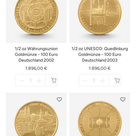
1/2 oz Währungsunion
1/2 oz UNESCO: Quedlinburg
Goldmünze - 100 Euro
Goldmünze - 100 Euro
Deutschland 2002
Deutschland 2003
1.896,00 €
1.896,00 €
Menge
Menge
für
für
nicht
nicht
verfügbar
verfügbar