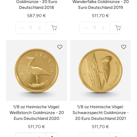
Goldmünze - 20 Euro
Wanderfalke Goldmünze - 20
Deutschland 2018
Euro Deutschland 2019
587,90 €
511,70 €
Menge
Menge
für
für
nicht
nicht
verfügbar
verfügbar
1/8 oz Heimische Vögel:
1/8 oz Heimische Vögel:
Weißstorch Goldmünze - 20
Schwarzspecht Goldmünze -
Euro Deutschland 2020
20 Euro Deutschland 2021
511,70 €
511,70 €
Menge
Menge