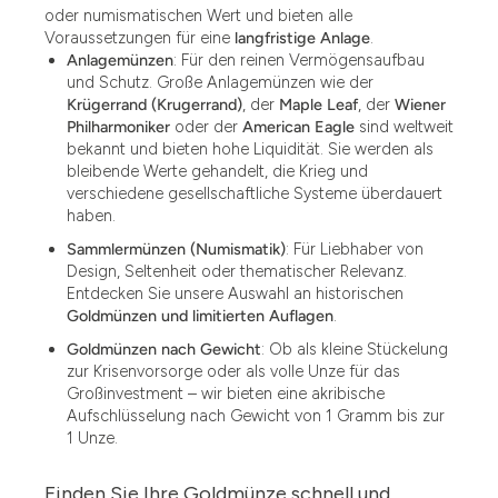
oder numismatischen Wert und bieten alle
Voraussetzungen für eine
langfristige Anlage
.
Anlagemünzen
: Für den reinen Vermögensaufbau
und Schutz. Große Anlagemünzen wie der
Krügerrand (Krugerrand)
, der
Maple Leaf
, der
Wiener
Philharmoniker
oder der
American Eagle
sind weltweit
bekannt und bieten hohe Liquidität. Sie werden als
bleibende Werte gehandelt, die Krieg und
verschiedene gesellschaftliche Systeme überdauert
haben.
Sammlermünzen (Numismatik)
: Für Liebhaber von
Design, Seltenheit oder thematischer Relevanz.
Entdecken Sie unsere Auswahl an historischen
Goldmünzen und limitierten Auflagen
.
Goldmünzen nach Gewicht
: Ob als kleine Stückelung
zur Krisenvorsorge oder als volle Unze für das
Großinvestment – wir bieten eine akribische
Aufschlüsselung nach Gewicht von 1 Gramm bis zur
1 Unze.
Finden Sie Ihre Goldmünze schnell und