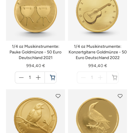
1/4 oz Musikinstrumente:
1/4 oz Musikinstrumente:
Pauke Goldmünze - 50 Euro
Konzertgitarre Goldmünze - 50
Deutschland 2021
Euro Deutschland 2022
994,40 €
994,40 €
Menge
Menge
für
für
Warenkorb
nicht
verfügbar