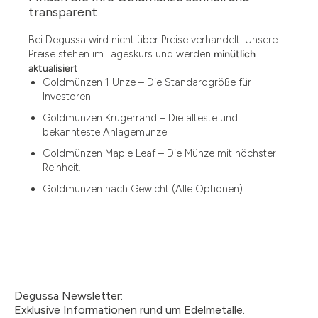
1.49
transparent
1.87
Bei Degussa wird nicht über Preise verhandelt. Unsere
Preise stehen im Tageskurs und werden
minütlich
12
aktualisiert
.
Goldmünzen 1 Unze – Die Standardgröße für
12.15
Investoren.
13.77
Goldmünzen Krügerrand – Die älteste und
bekannteste Anlagemünze.
15
Goldmünzen Maple Leaf – Die Münze mit höchster
Reinheit.
15.55
Goldmünzen nach Gewicht (Alle Optionen)
15.60
18.30
2.90
3
Degussa Newsletter:
3.05
Exklusive Informationen rund um Edelmetalle.