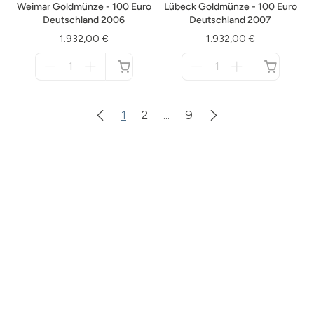
Weimar Goldmünze - 100 Euro
Lübeck Goldmünze - 100 Euro
Deutschland 2006
Deutschland 2007
1.932,00 €
1.932,00 €
Menge
Menge
für
für
nicht
nicht
verfügbar
verfügbar
1
2
...
9