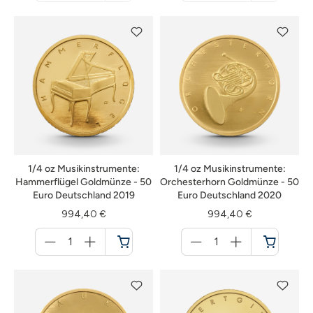
nicht
nicht
verfügbar
verfügbar
1/4 oz Musikinstrumente:
1/4 oz Musikinstrumente:
Hammerflügel Goldmünze - 50
Orchesterhorn Goldmünze - 50
Euro Deutschland 2019
Euro Deutschland 2020
994,40 €
994,40 €
Menge
Menge
für
für
Warenkorb
Warenkorb