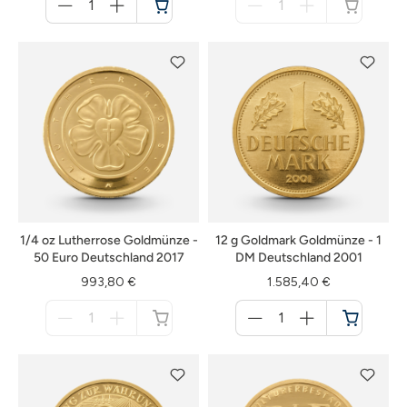
für
für
Warenkorb
nicht
verfügbar
1/4 oz Lutherrose Goldmünze -
12 g Goldmark Goldmünze - 1
50 Euro Deutschland 2017
DM Deutschland 2001
993,80 €
1.585,40 €
Menge
Menge
für
für
nicht
Warenkorb
verfügbar