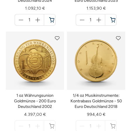
Deutschland 2024
Euro Deutschland 2025
1.092,10 €
1.153,90 €
Menge
Menge
für
für
Warenkorb
Warenkorb
1 oz Währungsunion
1/4 oz Musikinstrumente:
Goldmünze - 200 Euro
Kontrabass Goldmünze - 50
Deutschland 2002
Euro Deutschland 2018
4.397,00 €
994,40 €
Menge
Menge
für
für