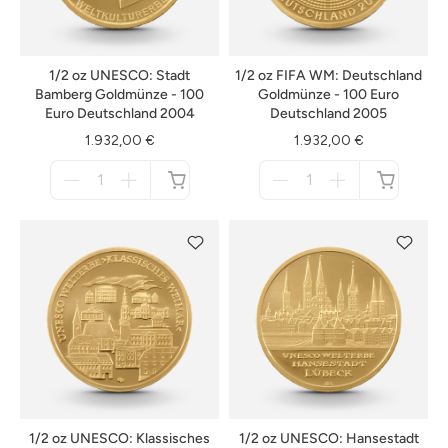
1/2 oz UNESCO: Stadt
1/2 oz FIFA WM: Deutschland
Bamberg Goldmünze - 100
Goldmünze - 100 Euro
Euro Deutschland 2004
Deutschland 2005
1.932,00 €
1.932,00 €
Menge
Menge
für
für
nicht
nicht
verfügbar
verfügbar
1/2 oz UNESCO: Klassisches
1/2 oz UNESCO: Hansestadt