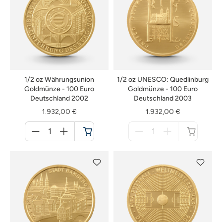
1/2 oz Währungsunion
1/2 oz UNESCO: Quedlinburg
Goldmünze - 100 Euro
Goldmünze - 100 Euro
Deutschland 2002
Deutschland 2003
1.932,00 €
1.932,00 €
Menge
Menge
für
für
Warenkorb
nicht
verfügbar