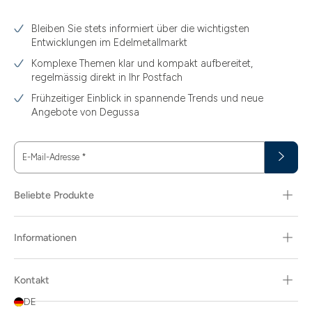
3.10
Bleiben Sie stets informiert über die wichtigsten
3.11
Entwicklungen im Edelmetallmarkt
3.12
Komplexe Themen klar und kompakt aufbereitet,
regelmässig direkt in Ihr Postfach
3.44
Frühzeitiger Einblick in spannende Trends und neue
3.58
Angebote von Degussa
3.60
E-Mail-Adresse
*
3.66
3.74
Beliebte Produkte
3.89
Informationen
30
30.48
Kontakt
31.10
DE