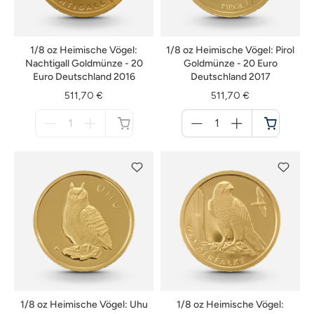
1/8 oz Heimische Vögel:
1/8 oz Heimische Vögel: Pirol
Nachtigall Goldmünze - 20
Goldmünze - 20 Euro
Euro Deutschland 2016
Deutschland 2017
511,70 €
511,70 €
Menge
Menge
für
für
nicht
Warenkorb
verfügbar
1/8 oz Heimische Vögel: Uhu
1/8 oz Heimische Vögel: