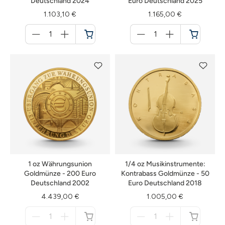
Deutschland 2024
Euro Deutschland 2025
1.103,10 €
1.165,00 €
Menge
Menge
für
für
Warenkorb
Warenkorb
1 oz Währungsunion
1/4 oz Musikinstrumente:
Goldmünze - 200 Euro
Kontrabass Goldmünze - 50
Deutschland 2002
Euro Deutschland 2018
4.439,00 €
1.005,00 €
Menge
Menge
für
für