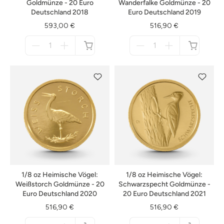
Goldmünze - 20 Euro
Wanderfalke Goldmünze - 20
Deutschland 2018
Euro Deutschland 2019
593,00 €
516,90 €
Menge
Menge
für
für
nicht
nicht
verfügbar
verfügbar
1/8 oz Heimische Vögel:
1/8 oz Heimische Vögel:
Weißstorch Goldmünze - 20
Schwarzspecht Goldmünze -
Euro Deutschland 2020
20 Euro Deutschland 2021
516,90 €
516,90 €
Menge
Menge