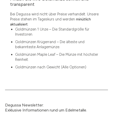
1.49
transparent
1.87
Bei Degussa wird nicht über Preise verhandelt. Unsere
Preise stehen im Tageskurs und werden
minütlich
12
aktualisiert
.
Goldmünzen 1 Unze – Die Standardgröße für
12.15
Investoren.
13.77
Goldmünzen Krügerrand – Die älteste und
bekannteste Anlagemünze.
15
Goldmünzen Maple Leaf – Die Münze mit höchster
Reinheit.
15.55
Goldmünzen nach Gewicht (Alle Optionen)
15.60
18.30
2.90
3
Degussa Newsletter:
3.05
Exklusive Informationen rund um Edelmetalle.