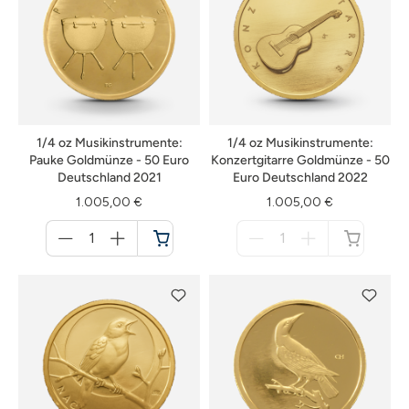
1/4 oz Musikinstrumente:
1/4 oz Musikinstrumente:
Pauke Goldmünze - 50 Euro
Konzertgitarre Goldmünze - 50
Deutschland 2021
Euro Deutschland 2022
1.005,00 €
1.005,00 €
Menge
Menge
für
für
Warenkorb
nicht
verfügbar