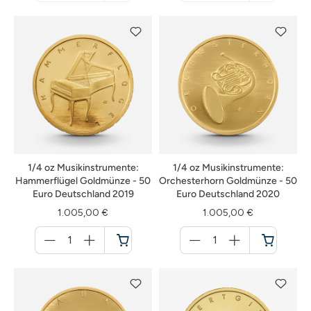
nicht
nicht
verfügbar
verfügbar
1/4 oz Musikinstrumente:
1/4 oz Musikinstrumente:
Hammerflügel Goldmünze - 50
Orchesterhorn Goldmünze - 50
Euro Deutschland 2019
Euro Deutschland 2020
1.005,00 €
1.005,00 €
Menge
Menge
für
für
Warenkorb
Warenkorb