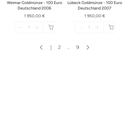
Weimar Goldmünze - 100 Euro
Lübeck Goldmünze - 100 Euro
Deutschland 2006
Deutschland 2007
1.950,00 €
1.950,00 €
Menge
Menge
für
für
nicht
nicht
verfügbar
verfügbar
1
2
...
9