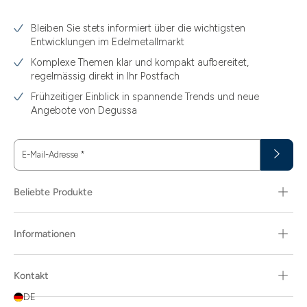
3.10
Bleiben Sie stets informiert über die wichtigsten
3.11
Entwicklungen im Edelmetallmarkt
3.12
Komplexe Themen klar und kompakt aufbereitet,
regelmässig direkt in Ihr Postfach
3.44
Frühzeitiger Einblick in spannende Trends und neue
3.58
Angebote von Degussa
3.60
E-Mail-Adresse
*
3.66
3.74
Beliebte Produkte
3.89
Informationen
30
30.48
Kontakt
31.10
DE