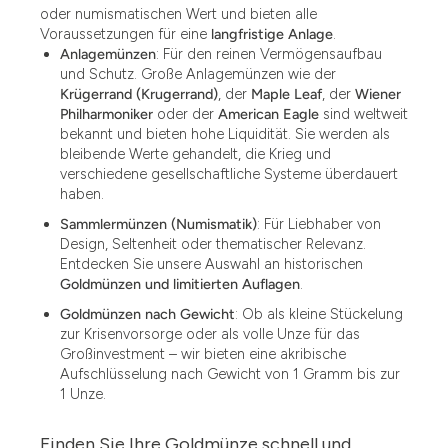
oder numismatischen Wert und bieten alle
Voraussetzungen für eine
langfristige Anlage
.
Anlagemünzen
: Für den reinen Vermögensaufbau
und Schutz. Große Anlagemünzen wie der
Krügerrand (Krugerrand)
, der
Maple Leaf
, der
Wiener
Philharmoniker
oder der
American Eagle
sind weltweit
bekannt und bieten hohe Liquidität. Sie werden als
bleibende Werte gehandelt, die Krieg und
verschiedene gesellschaftliche Systeme überdauert
haben.
Sammlermünzen (Numismatik)
: Für Liebhaber von
Design, Seltenheit oder thematischer Relevanz.
Entdecken Sie unsere Auswahl an historischen
Goldmünzen und limitierten Auflagen
.
Goldmünzen nach Gewicht
: Ob als kleine Stückelung
zur Krisenvorsorge oder als volle Unze für das
Großinvestment – wir bieten eine akribische
Aufschlüsselung nach Gewicht von 1 Gramm bis zur
1 Unze.
Finden Sie Ihre Goldmünze schnell und