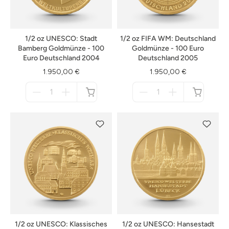
1/2 oz UNESCO: Stadt
1/2 oz FIFA WM: Deutschland
Bamberg Goldmünze - 100
Goldmünze - 100 Euro
Euro Deutschland 2004
Deutschland 2005
1.950,00 €
1.950,00 €
Menge
Menge
für
für
nicht
nicht
verfügbar
verfügbar
1/2 oz UNESCO: Klassisches
1/2 oz UNESCO: Hansestadt