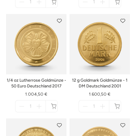
für
für
nicht
nicht
verfügbar
verfügbar
1/4 oz Lutherrose Goldmünze -
12 g Goldmark Goldmünze - 1
50 Euro Deutschland 2017
DM Deutschland 2001
1.004,50 €
1.600,50 €
Menge
Menge
für
für
nicht
nicht
verfügbar
verfügbar