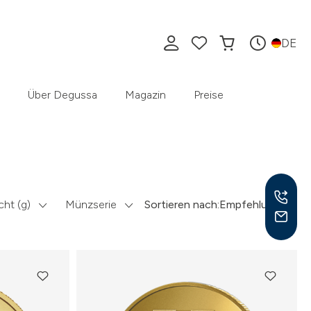
DE
Über Degussa
Magazin
Preise
ht (g)
Münzserie
Sortieren nach:
Empfehlung
Mo –
8:30