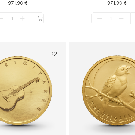
971,90 €
971,90 €
Menge
Menge
für
für
nicht
nicht
verfügbar
verfügbar