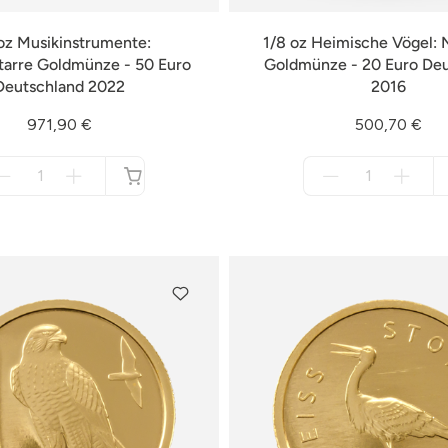
oz Musikinstrumente:
1/8 oz Heimische Vögel: N
tarre Goldmünze - 50 Euro
Goldmünze - 20 Euro De
Deutschland 2022
2016
971,90 €
500,70 €
Menge
Menge
für
für
nicht
nicht
verfügbar
verfügbar