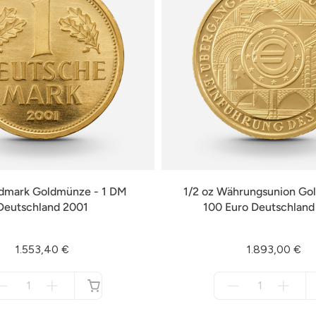
ldmark Goldmünze - 1 DM
1/2 oz Währungsunion Go
Deutschland 2001
100 Euro Deutschlan
1.553,40 €
1.893,00 €
Menge
Menge
für
für
nicht
nicht