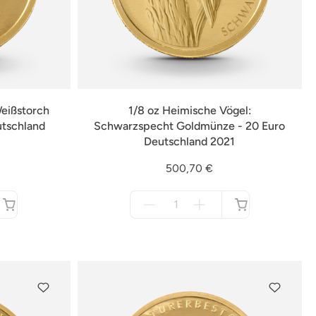
Weißstorch
1/8 oz Heimische Vögel:
utschland
Schwarzspecht Goldmünze - 20 Euro
Deutschland 2021
500,70 €
Menge
für
nicht
verfügbar