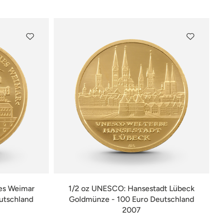
verfügbar
es Weimar
1/2 oz UNESCO: Hansestadt Lübeck
utschland
Goldmünze - 100 Euro Deutschland
2007