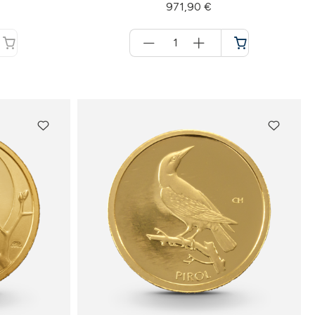
971,90 €
Menge
für
Warenkorb