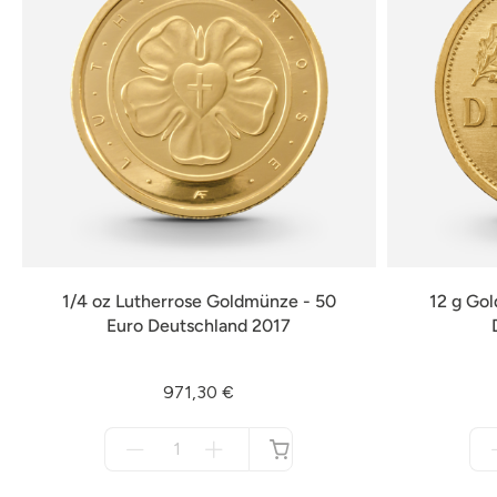
1/4 oz Lutherrose Goldmünze - 50
12 g Go
Euro Deutschland 2017
971,30 €
Menge
für
nicht