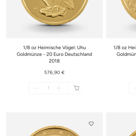
1/8 oz Heimische Vögel: Uhu
1/8 oz He
Goldmünze - 20 Euro Deutschland
Goldmünz
2018
576,90 €
Menge
für
nicht
verfügbar