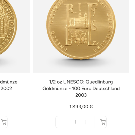
ldmünze -
1/2 oz UNESCO: Quedlinburg
d 2002
Goldmünze - 100 Euro Deutschland
2003
1.893,00 €
Menge
für
nicht