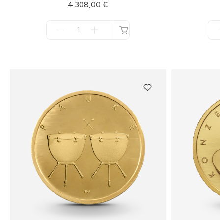
4.308,00 €
Menge
für
nicht
verfügbar