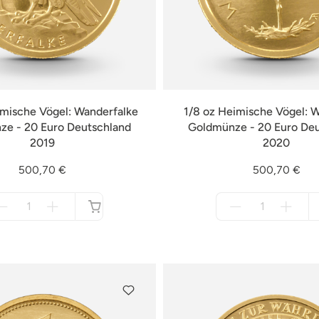
imische Vögel: Wanderfalke
1/8 oz Heimische Vögel: 
e - 20 Euro Deutschland
Goldmünze - 20 Euro De
2019
2020
500,70 €
500,70 €
Menge
Menge
für
für
nicht
nicht
verfügbar
verfügbar