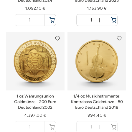
Deutschland 2024
Euro Deutschland 2025
1.092,10 €
1.153,90 €
Menge
Menge
für
für
Warenkorb
Warenkorb
1 oz Währungsunion
1/4 oz Musikinstrumente:
Goldmünze - 200 Euro
Kontrabass Goldmünze - 50
Deutschland 2002
Euro Deutschland 2018
4.397,00 €
994,40 €
Menge
Menge
für
für