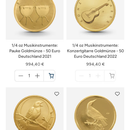
1/4 oz Musikinstrumente:
1/4 oz Musikinstrumente:
Pauke Goldmünze - 50 Euro
Konzertgitarre Goldmünze - 50
Deutschland 2021
Euro Deutschland 2022
994,40 €
994,40 €
Menge
Menge
für
für
Warenkorb
nicht
verfügbar