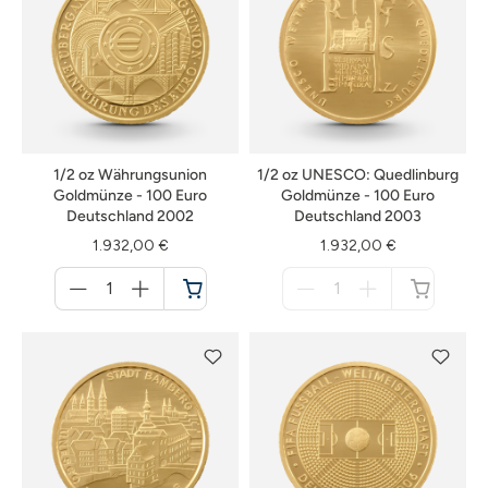
1/2 oz Währungsunion
1/2 oz UNESCO: Quedlinburg
Goldmünze - 100 Euro
Goldmünze - 100 Euro
Deutschland 2002
Deutschland 2003
1.932,00 €
1.932,00 €
Menge
Menge
für
für
Warenkorb
nicht
verfügbar