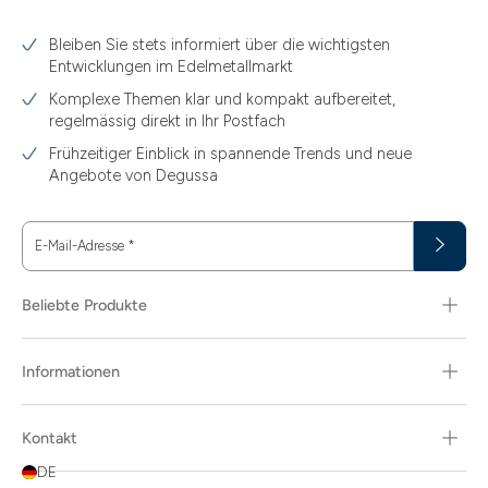
3.10
Bleiben Sie stets informiert über die wichtigsten
3.11
Entwicklungen im Edelmetallmarkt
3.12
Komplexe Themen klar und kompakt aufbereitet,
regelmässig direkt in Ihr Postfach
3.44
Frühzeitiger Einblick in spannende Trends und neue
3.58
Angebote von Degussa
3.60
E-Mail-Adresse
*
3.66
3.74
Beliebte Produkte
3.89
Informationen
30
30.48
Kontakt
31.10
DE