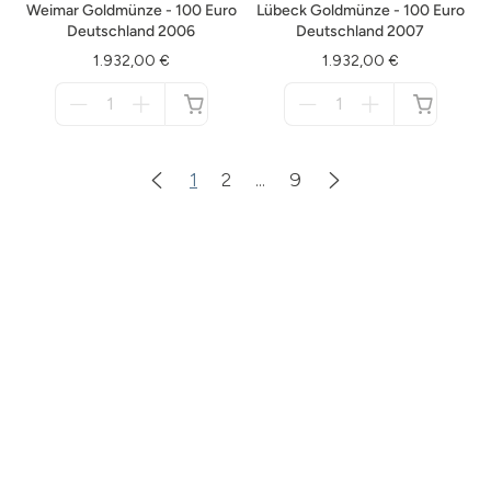
Weimar Goldmünze - 100 Euro
Lübeck Goldmünze - 100 Euro
Deutschland 2006
Deutschland 2007
1.932,00 €
1.932,00 €
Menge
Menge
für
für
nicht
nicht
verfügbar
verfügbar
1
2
...
9