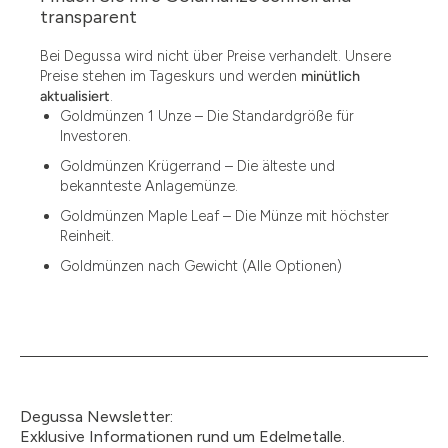
1.49
transparent
1.87
Bei Degussa wird nicht über Preise verhandelt. Unsere
Preise stehen im Tageskurs und werden
minütlich
12
aktualisiert
.
Goldmünzen 1 Unze – Die Standardgröße für
12.15
Investoren.
13.77
Goldmünzen Krügerrand – Die älteste und
bekannteste Anlagemünze.
15
Goldmünzen Maple Leaf – Die Münze mit höchster
Reinheit.
15.55
Goldmünzen nach Gewicht (Alle Optionen)
15.60
18.30
2.90
3
Degussa Newsletter:
3.05
Exklusive Informationen rund um Edelmetalle.