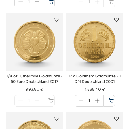
für
für
Warenkorb
nicht
verfügbar
1/4 oz Lutherrose Goldmünze -
12 g Goldmark Goldmünze - 1
50 Euro Deutschland 2017
DM Deutschland 2001
993,80 €
1.585,40 €
Menge
Menge
für
für
nicht
Warenkorb
verfügbar