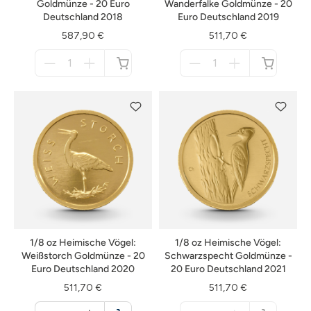
Goldmünze - 20 Euro
Wanderfalke Goldmünze - 20
Deutschland 2018
Euro Deutschland 2019
587,90 €
511,70 €
Menge
Menge
für
für
nicht
nicht
verfügbar
verfügbar
1/8 oz Heimische Vögel:
1/8 oz Heimische Vögel:
Weißstorch Goldmünze - 20
Schwarzspecht Goldmünze -
Euro Deutschland 2020
20 Euro Deutschland 2021
511,70 €
511,70 €
Menge
Menge