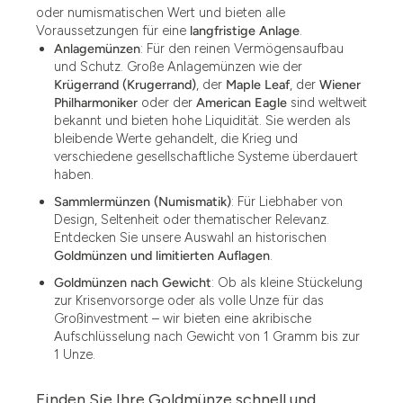
oder numismatischen Wert und bieten alle
Voraussetzungen für eine
langfristige Anlage
.
Anlagemünzen
: Für den reinen Vermögensaufbau
und Schutz. Große Anlagemünzen wie der
Krügerrand (Krugerrand)
, der
Maple Leaf
, der
Wiener
Philharmoniker
oder der
American Eagle
sind weltweit
bekannt und bieten hohe Liquidität. Sie werden als
bleibende Werte gehandelt, die Krieg und
verschiedene gesellschaftliche Systeme überdauert
haben.
Sammlermünzen (Numismatik)
: Für Liebhaber von
Design, Seltenheit oder thematischer Relevanz.
Entdecken Sie unsere Auswahl an historischen
Goldmünzen und limitierten Auflagen
.
Goldmünzen nach Gewicht
: Ob als kleine Stückelung
zur Krisenvorsorge oder als volle Unze für das
Großinvestment – wir bieten eine akribische
Aufschlüsselung nach Gewicht von 1 Gramm bis zur
1 Unze.
Finden Sie Ihre Goldmünze schnell und