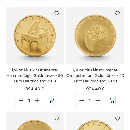
nicht
nicht
verfügbar
verfügbar
1/4 oz Musikinstrumente:
1/4 oz Musikinstrumente:
Hammerflügel Goldmünze - 50
Orchesterhorn Goldmünze - 50
Euro Deutschland 2019
Euro Deutschland 2020
994,40 €
994,40 €
Menge
Menge
für
für
Warenkorb
Warenkorb