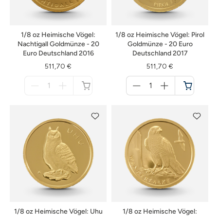
1/8 oz Heimische Vögel:
1/8 oz Heimische Vögel: Pirol
Nachtigall Goldmünze - 20
Goldmünze - 20 Euro
Euro Deutschland 2016
Deutschland 2017
511,70 €
511,70 €
Menge
Menge
für
für
nicht
Warenkorb
verfügbar
1/8 oz Heimische Vögel: Uhu
1/8 oz Heimische Vögel: