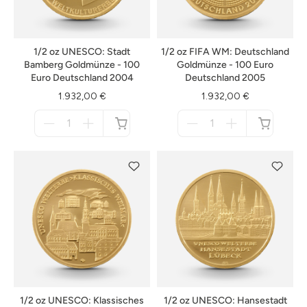
1/2 oz UNESCO: Stadt
1/2 oz FIFA WM: Deutschland
Bamberg Goldmünze - 100
Goldmünze - 100 Euro
Euro Deutschland 2004
Deutschland 2005
1.932,00 €
1.932,00 €
Menge
Menge
für
für
nicht
nicht
verfügbar
verfügbar
1/2 oz UNESCO: Klassisches
1/2 oz UNESCO: Hansestadt