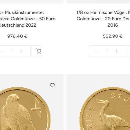
oz Musikinstrumente:
1/8 oz Heimische Vögel: N
tarre Goldmünze - 50 Euro
Goldmünze - 20 Euro De
Deutschland 2022
2016
976,40 €
502,90 €
Menge
Menge
für
für
nicht
nicht
verfügbar
verfügbar