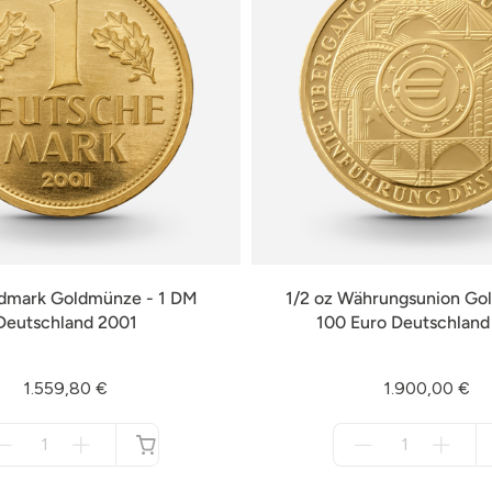
ldmark Goldmünze - 1 DM
1/2 oz Währungsunion Go
Deutschland 2001
100 Euro Deutschlan
1.559,80 €
1.900,00 €
Menge
Menge
für
für
nicht
nicht