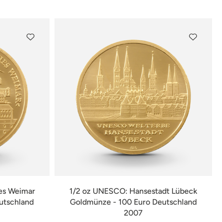
verfügbar
es Weimar
1/2 oz UNESCO: Hansestadt Lübeck
utschland
Goldmünze - 100 Euro Deutschland
2007