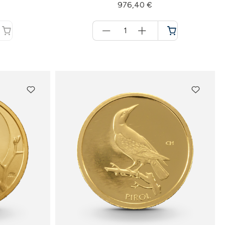
976,40 €
Menge
für
Warenkorb