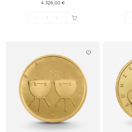
4.326,00 €
Menge
für
nicht
verfügbar