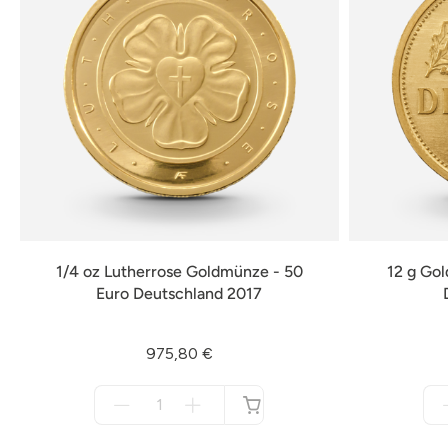
1/4 oz Lutherrose Goldmünze - 50
12 g Go
Euro Deutschland 2017
975,80 €
Menge
für
nicht