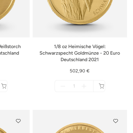
Weißstorch
1/8 oz Heimische Vögel:
utschland
Schwarzspecht Goldmünze - 20 Euro
Deutschland 2021
502,90 €
Menge
für
nicht
verfügbar