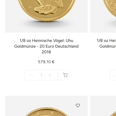
1/8 oz Heimische Vögel: Uhu
1/8 oz He
Goldmünze - 20 Euro Deutschland
Goldmünz
2018
579,10 €
Menge
für
nicht
verfügbar