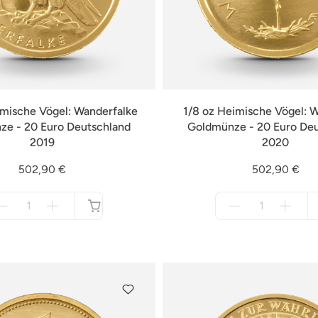
imische Vögel: Wanderfalke
1/8 oz Heimische Vögel: 
e - 20 Euro Deutschland
Goldmünze - 20 Euro De
2019
2020
502,90 €
502,90 €
Menge
Menge
für
für
nicht
nicht
verfügbar
verfügbar