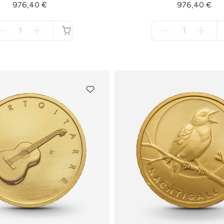
976,40 €
976,40 €
Menge
Menge
für
für
nicht
nicht
verfügbar
verfügbar