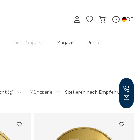
DE
Über Degussa
Magazin
Preise
ht (g)
Münzserie
Sortieren nach:
Empfehlung
Mo –
8:30