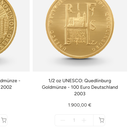
ldmünze -
1/2 oz UNESCO: Quedlinburg
d 2002
Goldmünze - 100 Euro Deutschland
2003
1.900,00 €
Menge
für
nicht