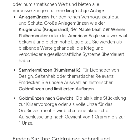
oder numismatischen Wert und bieten alle
Voraussetzungen für eine
langfristige Anlage
.
Anlagemünzen
: Für den reinen Vermögensaufbau
und Schutz. Große Anlagemünzen wie der
Krügerrand (Krugerrand)
, der
Maple Leaf
, der
Wiener
Philharmoniker
oder der
American Eagle
sind weltweit
bekannt und bieten hohe Liquidität. Sie werden als
bleibende Werte gehandelt, die Krieg und
verschiedene gesellschaftliche Systeme überdauert
haben.
Sammlermünzen (Numismatik)
: Für Liebhaber von
Design, Seltenheit oder thematischer Relevanz.
Entdecken Sie unsere Auswahl an historischen
Goldmünzen und limitierten Auflagen
.
Goldmünzen nach Gewicht
: Ob als kleine Stückelung
zur Krisenvorsorge oder als volle Unze für das
Großinvestment – wir bieten eine akribische
Aufschlüsselung nach Gewicht von 1 Gramm bis zur
1 Unze.
Finden Sie Ihre Goldmünze schnell und