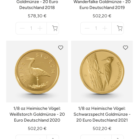
Goldmünze - 20 Euro
Wanderfalke Goldmünze - 20
Deutschland 2018
Euro Deutschland 2019
578,30 €
502,20 €
Menge
Menge
für
für
nicht
nicht
verfügbar
verfügbar
1/8 oz Heimische Vögel:
1/8 oz Heimische Vögel:
Weißstorch Goldmünze - 20
Schwarzspecht Goldmünze -
Euro Deutschland 2020
20 Euro Deutschland 2021
502,20 €
502,20 €
Menge
Menge