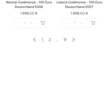
Weimar Goldmünze - 100 Euro
Lübeck Goldmünze - 100 Euro
Deutschland 2006
Deutschland 2007
1.898,00 €
1.898,00 €
Menge
Menge
für
für
nicht
nicht
verfügbar
verfügbar
1
2
...
9