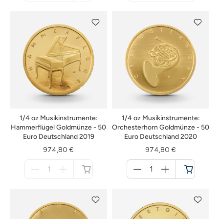
nicht
nicht
verfügbar
verfügbar
1/4 oz Musikinstrumente:
1/4 oz Musikinstrumente:
Hammerflügel Goldmünze - 50
Orchesterhorn Goldmünze - 50
Euro Deutschland 2019
Euro Deutschland 2020
974,80 €
974,80 €
Menge
Menge
für
für
nicht
Warenkorb
verfügbar