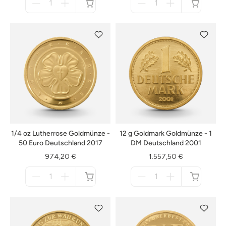
für
für
nicht
nicht
verfügbar
verfügbar
1/4 oz Lutherrose Goldmünze -
12 g Goldmark Goldmünze - 1
50 Euro Deutschland 2017
DM Deutschland 2001
974,20 €
1.557,50 €
Menge
Menge
für
für
nicht
nicht
verfügbar
verfügbar