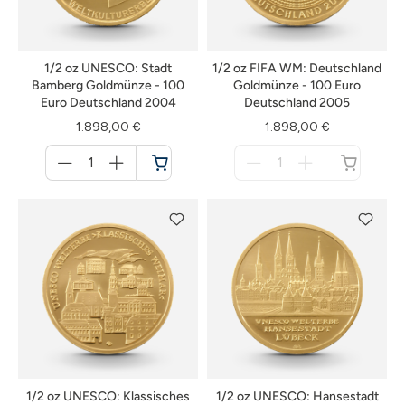
1/2 oz UNESCO: Stadt
1/2 oz FIFA WM: Deutschland
Bamberg Goldmünze - 100
Goldmünze - 100 Euro
Euro Deutschland 2004
Deutschland 2005
1.898,00 €
1.898,00 €
Menge
Menge
für
für
Warenkorb
nicht
verfügbar
1/2 oz UNESCO: Klassisches
1/2 oz UNESCO: Hansestadt