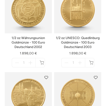
1/2 oz Währungsunion
1/2 oz UNESCO: Quedlinburg
Goldmünze - 100 Euro
Goldmünze - 100 Euro
Deutschland 2002
Deutschland 2003
1.898,00 €
1.898,00 €
Menge
Menge
für
für
nicht
nicht
verfügbar
verfügbar