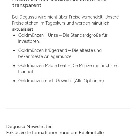
1.49
transparent
1.87
Bei Degussa wird nicht über Preise verhandelt. Unsere
Preise stehen im Tageskurs und werden
minütlich
12
aktualisiert
.
Goldmünzen 1 Unze – Die Standardgröße für
12.15
Investoren.
13.77
Goldmünzen Krügerrand – Die älteste und
bekannteste Anlagemünze.
15
Goldmünzen Maple Leaf – Die Münze mit höchster
Reinheit.
15.55
Goldmünzen nach Gewicht (Alle Optionen)
15.60
18.30
2.90
3
Degussa Newsletter:
3.05
Exklusive Informationen rund um Edelmetalle.