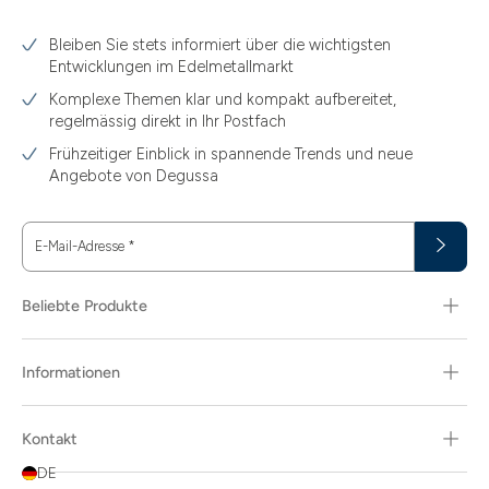
3.10
Bleiben Sie stets informiert über die wichtigsten
3.11
Entwicklungen im Edelmetallmarkt
3.12
Komplexe Themen klar und kompakt aufbereitet,
regelmässig direkt in Ihr Postfach
3.44
Frühzeitiger Einblick in spannende Trends und neue
3.58
Angebote von Degussa
3.60
E-Mail-Adresse
*
3.66
3.74
Beliebte Produkte
3.89
Informationen
30
30.48
Kontakt
31.10
DE