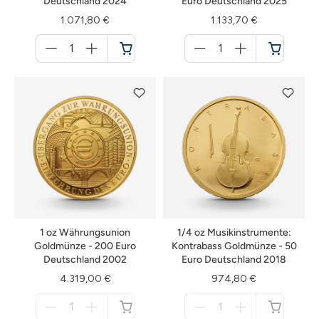
Deutschland 2024
Euro Deutschland 2025
1.071,80 €
1.133,70 €
Menge
Menge
für
für
Warenkorb
Warenkorb
1 oz Währungsunion
1/4 oz Musikinstrumente:
Goldmünze - 200 Euro
Kontrabass Goldmünze - 50
Deutschland 2002
Euro Deutschland 2018
4.319,00 €
974,80 €
Menge
Menge
für
für