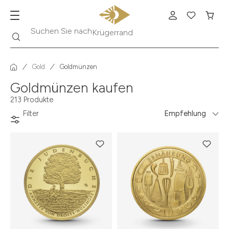
Suche
Suchen Sie nach
Krügerrand
Gold
Goldmünzen
Goldmünzen kaufen
213 Produkte
Filter
Empfehlung