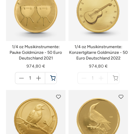
1/4 oz Musikinstrumente:
1/4 oz Musikinstrumente:
Pauke Goldmünze - 50 Euro
Konzertgitarre Goldmünze - 50
Deutschland 2021
Euro Deutschland 2022
974,80 €
974,80 €
Menge
Menge
für
für
Warenkorb
nicht
verfügbar