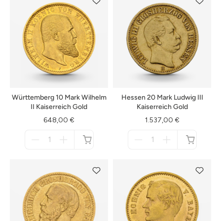
Württemberg 10 Mark Wilhelm
Hessen 20 Mark Ludwig III
II Kaiserreich Gold
Kaiserreich Gold
648,00 €
1.537,00 €
Menge
Menge
für
für
nicht
nicht
verfügbar
verfügbar