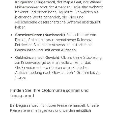
Krügerrand (Krugerrand)
, der
Maple Leaf
, der
Wiener
Philharmoniker
oder der
American Eagle
sind weltweit
bekannt und bieten hohe Liquidität. Sie werden als
bleibende Werte gehandelt, die Krieg und
verschiedene gesellschaftliche Systeme überdauert
haben.
Sammlermünzen (Numismatik)
: Für Liebhaber von
Design, Seltenheit oder thematischer Relevanz.
Entdecken Sie unsere Auswahl an historischen
Goldmünzen und limitierten Auflagen
.
Goldmünzen nach Gewicht
: Ob als kleine Stückelung
zur Krisenvorsorge oder als volle Unze für das
Großinvestment – wir bieten eine akribische
Aufschlüsselung nach Gewicht von 1 Gramm bis zur
1 Unze.
Finden Sie Ihre Goldmünze schnell und
1.49
transparent
1.87
Bei Degussa wird nicht über Preise verhandelt. Unsere
Preise stehen im Tageskurs und werden
minütlich