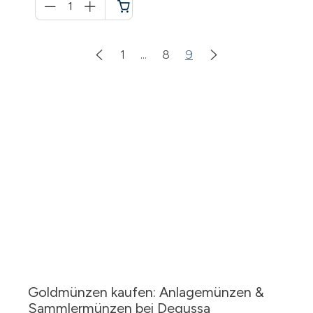
für
Warenkorb
1
...
8
9
Goldmünzen kaufen: Anlagemünzen &
Sammlermünzen bei Degussa