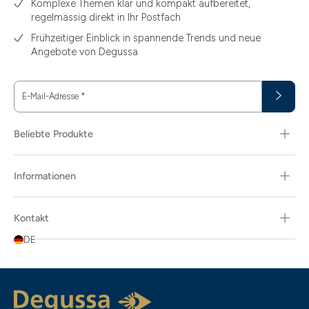
Komplexe Themen klar und kompakt aufbereitet,
regelmässig direkt in Ihr Postfach
3.44
Frühzeitiger Einblick in spannende Trends und neue
3.58
Angebote von Degussa
3.60
E-Mail-Adresse
*
3.66
3.74
Beliebte Produkte
3.89
Informationen
30
30.48
Kontakt
31.10
DE
31.30
311.04
5.80