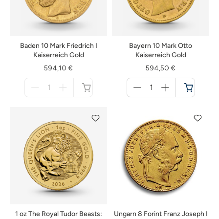
Baden 10 Mark Friedrich I
Bayern 10 Mark Otto
Kaiserreich Gold
Kaiserreich Gold
594,10 €
594,50 €
Menge
Menge
für
für
nicht
Warenkorb
verfügbar
1 oz The Royal Tudor Beasts:
Ungarn 8 Forint Franz Joseph I