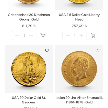
Griechenland 20 Drachmen
USA 2,5 Dollar Gold Liberty
Georg I Gold
Head
811,70 €
757,00 €
Menge
Menge
für
für
nicht
nicht
verfügbar
verfügbar
USA 20 Dollar Gold St.
Italien 20 Lire Viktor Emanuel II.
Gaudens
(1861-1878) Gold