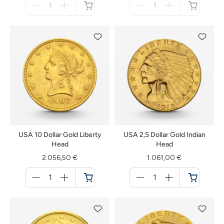
für
für
nicht
nicht
verfügbar
verfügbar
USA 10 Dollar Gold Liberty
USA 2,5 Dollar Gold Indian
Head
Head
2.056,50 €
1.061,00 €
Menge
Menge
für
für
Warenkorb
Warenkorb