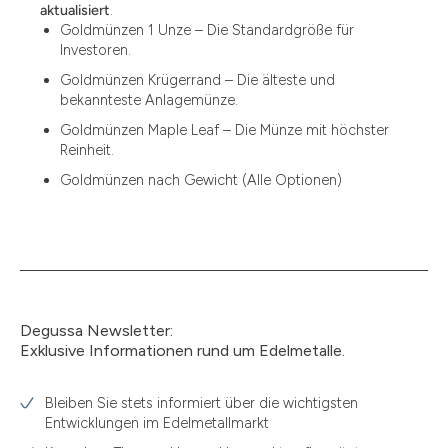
12
aktualisiert
.
Goldmünzen 1 Unze – Die Standardgröße für
12.15
Investoren.
13.77
Goldmünzen Krügerrand – Die älteste und
bekannteste Anlagemünze.
15
Goldmünzen Maple Leaf – Die Münze mit höchster
Reinheit.
15.55
Goldmünzen nach Gewicht (Alle Optionen)
15.60
18.30
2.90
3
Degussa Newsletter:
3.05
Exklusive Informationen rund um Edelmetalle.
3.10
Bleiben Sie stets informiert über die wichtigsten
3.11
Entwicklungen im Edelmetallmarkt
3.12