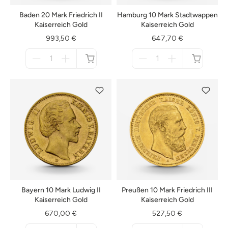
Baden 20 Mark Friedrich II
Hamburg 10 Mark Stadtwappen
Kaiserreich Gold
Kaiserreich Gold
993,50 €
647,70 €
Menge
Menge
für
für
nicht
nicht
verfügbar
verfügbar
Bayern 10 Mark Ludwig II
Preußen 10 Mark Friedrich III
Kaiserreich Gold
Kaiserreich Gold
670,00 €
527,50 €
Menge
Menge