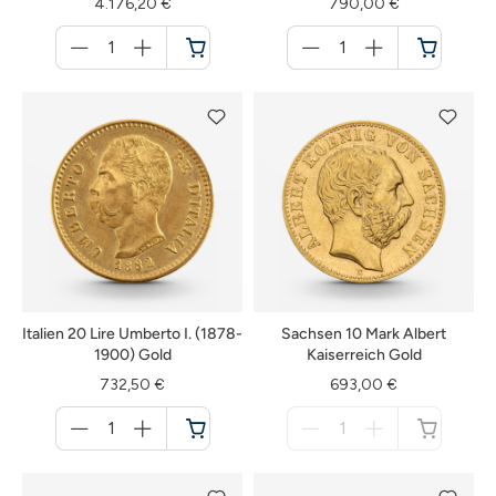
4.176,20 €
790,00 €
Menge
Menge
für
für
Warenkorb
Warenkorb
Italien 20 Lire Umberto I. (1878-
Sachsen 10 Mark Albert
1900) Gold
Kaiserreich Gold
732,50 €
693,00 €
Menge
Menge
für
für
Warenkorb
nicht
verfügbar