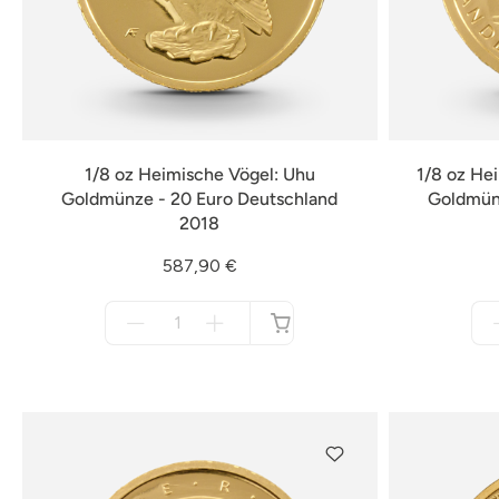
1/8 oz Heimische Vögel: Uhu
1/8 oz He
Goldmünze - 20 Euro Deutschland
Goldmünz
2018
587,90 €
Menge
für
nicht
verfügbar