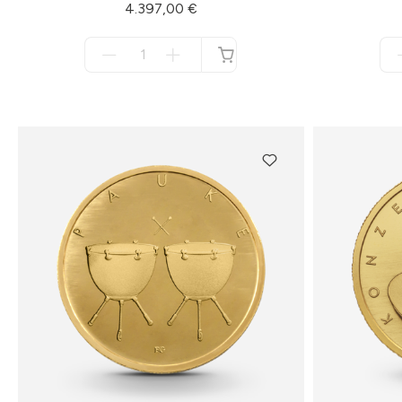
4.397,00 €
Menge
für
nicht
verfügbar