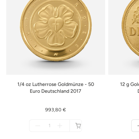
1/4 oz Lutherrose Goldmünze - 50
12 g Go
Euro Deutschland 2017
993,80 €
Menge
für
nicht