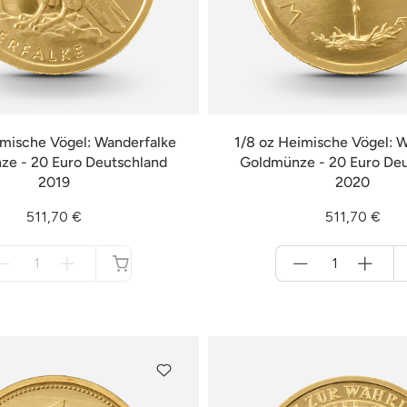
imische Vögel: Wanderfalke
1/8 oz Heimische Vögel: 
e - 20 Euro Deutschland
Goldmünze - 20 Euro De
2019
2020
511,70 €
511,70 €
Menge
Menge
für
für
nicht
Warenkorb
verfügbar