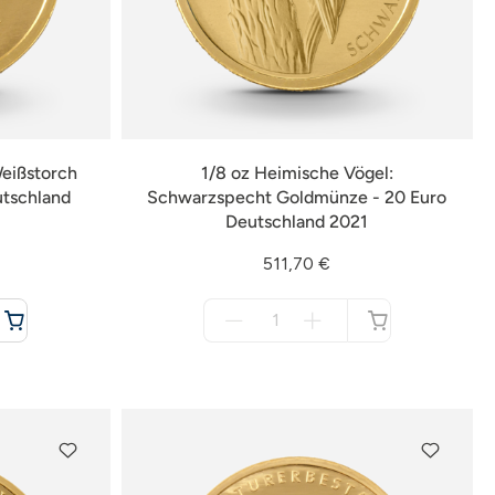
Weißstorch
1/8 oz Heimische Vögel:
utschland
Schwarzspecht Goldmünze - 20 Euro
Deutschland 2021
511,70 €
Menge
für
nicht
verfügbar