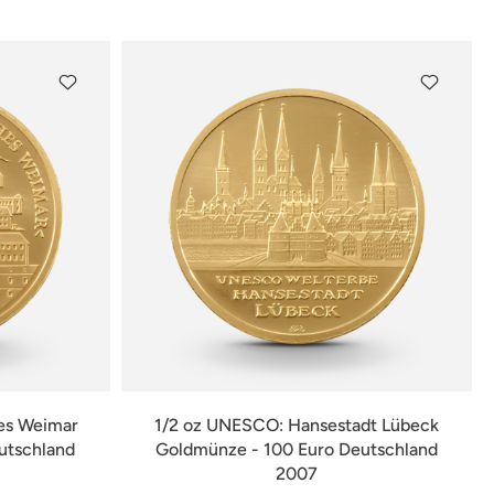
verfügbar
es Weimar
1/2 oz UNESCO: Hansestadt Lübeck
utschland
Goldmünze - 100 Euro Deutschland
2007