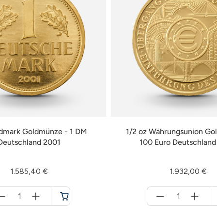
ldmark Goldmünze - 1 DM
1/2 oz Währungsunion Go
Deutschland 2001
100 Euro Deutschlan
1.585,40 €
1.932,00 €
Menge
Menge
für
für
Warenkorb
Warenkorb