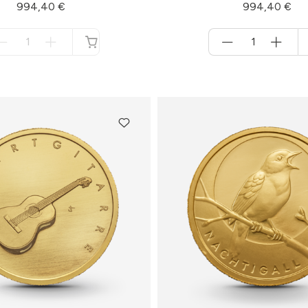
994,40 €
994,40 €
Menge
Menge
für
für
nicht
Warenkorb
verfügbar