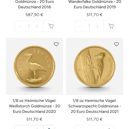
Goldmünze - 20 Euro
Wanderfalke Goldmünze - 20
Deutschland 2018
Euro Deutschland 2019
587,90 €
511,70 €
Menge
Menge
für
für
nicht
nicht
verfügbar
verfügbar
1/8 oz Heimische Vögel:
1/8 oz Heimische Vögel:
Weißstorch Goldmünze - 20
Schwarzspecht Goldmünze -
Euro Deutschland 2020
20 Euro Deutschland 2021
511,70 €
511,70 €
Menge
Menge