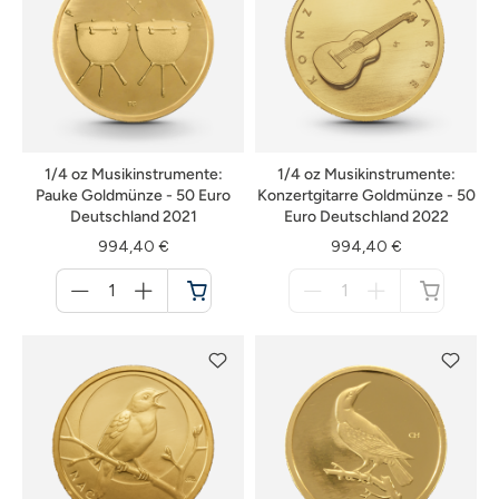
1/4 oz Musikinstrumente:
1/4 oz Musikinstrumente:
Pauke Goldmünze - 50 Euro
Konzertgitarre Goldmünze - 50
Deutschland 2021
Euro Deutschland 2022
994,40 €
994,40 €
Menge
Menge
für
für
Warenkorb
nicht
verfügbar