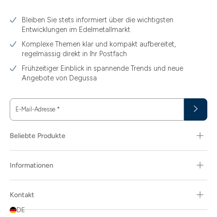
3.10
Bleiben Sie stets informiert über die wichtigsten
3.11
Entwicklungen im Edelmetallmarkt
3.12
Komplexe Themen klar und kompakt aufbereitet,
regelmässig direkt in Ihr Postfach
3.44
Frühzeitiger Einblick in spannende Trends und neue
3.58
Angebote von Degussa
3.60
E-Mail-Adresse
*
3.66
3.74
Beliebte Produkte
3.89
Informationen
30
30.48
Kontakt
31.10
DE