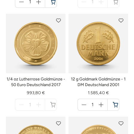
für
für
Warenkorb
nicht
verfügbar
1/4 oz Lutherrose Goldmünze -
12 g Goldmark Goldmünze - 1
50 Euro Deutschland 2017
DM Deutschland 2001
993,80 €
1.585,40 €
Menge
Menge
für
für
nicht
Warenkorb
verfügbar