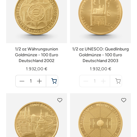
1/2 oz Währungsunion
1/2 oz UNESCO: Quedlinburg
Goldmünze - 100 Euro
Goldmünze - 100 Euro
Deutschland 2002
Deutschland 2003
1.932,00 €
1.932,00 €
Menge
Menge
für
für
Warenkorb
nicht
verfügbar