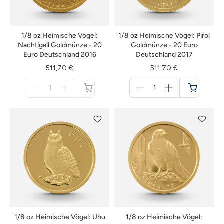
1/8 oz Heimische Vögel:
1/8 oz Heimische Vögel: Pirol
Nachtigall Goldmünze - 20
Goldmünze - 20 Euro
Euro Deutschland 2016
Deutschland 2017
511,70 €
511,70 €
Menge
Menge
für
für
nicht
Warenkorb
verfügbar
1/8 oz Heimische Vögel: Uhu
1/8 oz Heimische Vögel: