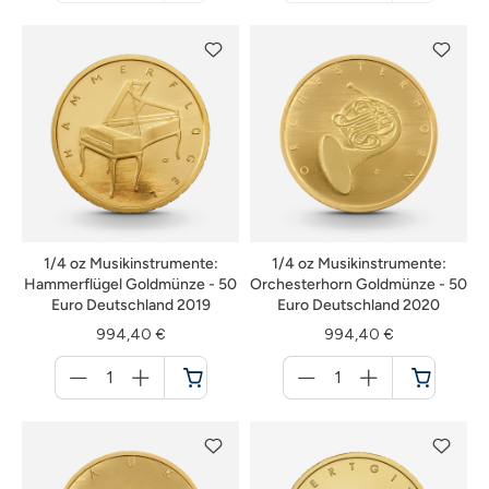
nicht
nicht
verfügbar
verfügbar
1/4 oz Musikinstrumente:
1/4 oz Musikinstrumente:
Hammerflügel Goldmünze - 50
Orchesterhorn Goldmünze - 50
Euro Deutschland 2019
Euro Deutschland 2020
994,40 €
994,40 €
Menge
Menge
für
für
Warenkorb
Warenkorb