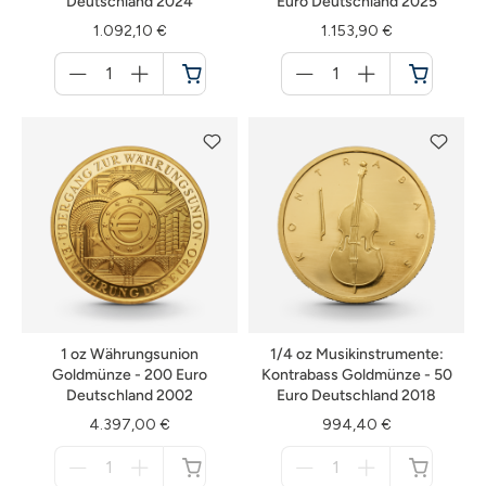
Deutschland 2024
Euro Deutschland 2025
1.092,10 €
1.153,90 €
Menge
Menge
für
für
Warenkorb
Warenkorb
1 oz Währungsunion
1/4 oz Musikinstrumente:
Goldmünze - 200 Euro
Kontrabass Goldmünze - 50
Deutschland 2002
Euro Deutschland 2018
4.397,00 €
994,40 €
Menge
Menge
für
für