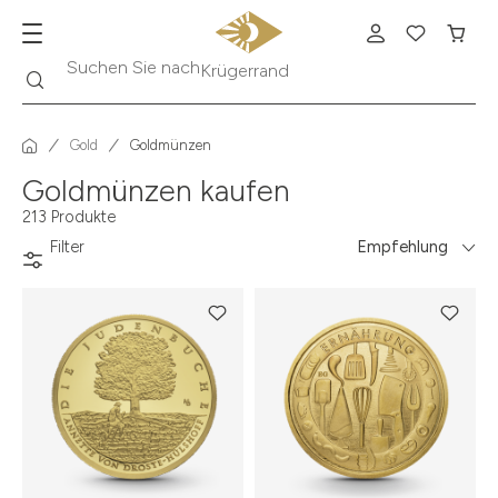
Suche
Suchen Sie nach
Krügerrand
Gold
Goldmünzen
Goldmünzen kaufen
213 Produkte
Filter
Empfehlung