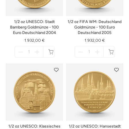
1/2 oz UNESCO: Stadt
1/2 oz FIFA WM: Deutschland
Bamberg Goldmünze - 100
Goldmünze - 100 Euro
Euro Deutschland 2004
Deutschland 2005
1.932,00 €
1.932,00 €
Menge
Menge
für
für
nicht
nicht
verfügbar
verfügbar
1/2 oz UNESCO: Klassisches
1/2 oz UNESCO: Hansestadt