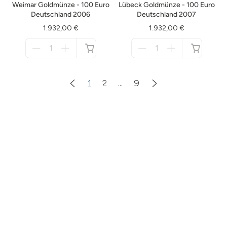
Weimar Goldmünze - 100 Euro
Lübeck Goldmünze - 100 Euro
Deutschland 2006
Deutschland 2007
1.932,00 €
1.932,00 €
Menge
Menge
für
für
nicht
nicht
verfügbar
verfügbar
1
2
...
9