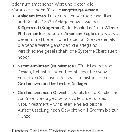
oder numismatischen Wert und bieten alle
Voraussetzungen für eine
langfristige Anlage
.
Anlagemünzen
: Für den reinen Vermögensaufbau
und Schutz. Große Anlagemünzen wie der
Krügerrand (Krugerrand)
, der
Maple Leaf
, der
Wiener
Philharmoniker
oder der
American Eagle
sind weltweit
bekannt und bieten hohe Liquidität. Sie werden als
bleibende Werte gehandelt, die Krieg und
verschiedene gesellschaftliche Systeme überdauert
haben.
Sammlermünzen (Numismatik)
: Für Liebhaber von
Design, Seltenheit oder thematischer Relevanz.
Entdecken Sie unsere Auswahl an historischen
Goldmünzen und limitierten Auflagen
.
Goldmünzen nach Gewicht
: Ob als kleine Stückelung
zur Krisenvorsorge oder als volle Unze für das
Großinvestment – wir bieten eine akribische
Aufschlüsselung nach Gewicht von 1 Gramm bis zur
1 Unze.
Finden Sie Ihre Goldmünze schnell und