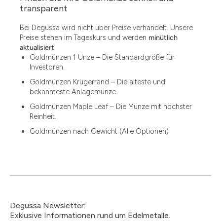
1.49
transparent
1.87
Bei Degussa wird nicht über Preise verhandelt. Unsere
Preise stehen im Tageskurs und werden
minütlich
12
aktualisiert
.
Goldmünzen 1 Unze – Die Standardgröße für
12.15
Investoren.
13.77
Goldmünzen Krügerrand – Die älteste und
bekannteste Anlagemünze.
15
Goldmünzen Maple Leaf – Die Münze mit höchster
Reinheit.
15.55
Goldmünzen nach Gewicht (Alle Optionen)
15.60
18.30
2.90
3
Degussa Newsletter:
3.05
Exklusive Informationen rund um Edelmetalle.