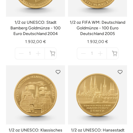
1/2 oz UNESCO: Stadt
1/2 oz FIFA WM: Deutschland
Bamberg Goldmünze - 100
Goldmünze - 100 Euro
Euro Deutschland 2004
Deutschland 2005
1.932,00 €
1.932,00 €
Menge
Menge
für
für
nicht
nicht
verfügbar
verfügbar
1/2 oz UNESCO: Klassisches
1/2 oz UNESCO: Hansestadt