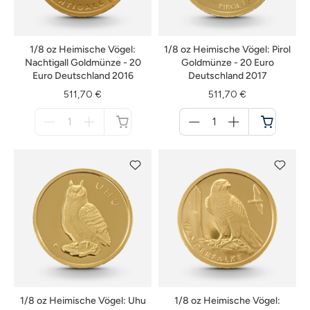
1/8 oz Heimische Vögel:
1/8 oz Heimische Vögel: Pirol
Nachtigall Goldmünze - 20
Goldmünze - 20 Euro
Euro Deutschland 2016
Deutschland 2017
511,70 €
511,70 €
Menge
Menge
für
für
nicht
Warenkorb
verfügbar
1/8 oz Heimische Vögel: Uhu
1/8 oz Heimische Vögel: