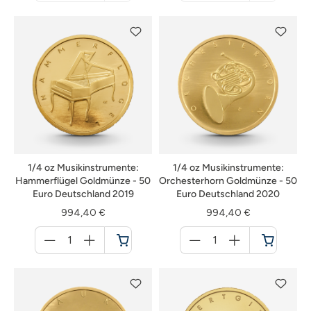
nicht
nicht
verfügbar
verfügbar
1/4 oz Musikinstrumente:
1/4 oz Musikinstrumente:
Hammerflügel Goldmünze - 50
Orchesterhorn Goldmünze - 50
Euro Deutschland 2019
Euro Deutschland 2020
994,40 €
994,40 €
Menge
Menge
für
für
Warenkorb
Warenkorb