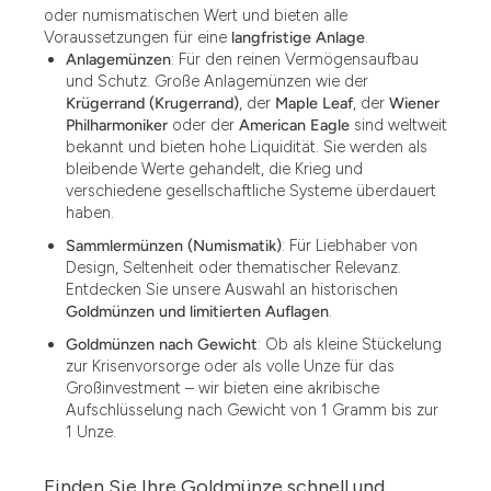
oder numismatischen Wert und bieten alle
Voraussetzungen für eine
langfristige Anlage
.
Anlagemünzen
: Für den reinen Vermögensaufbau
und Schutz. Große Anlagemünzen wie der
Krügerrand (Krugerrand)
, der
Maple Leaf
, der
Wiener
Philharmoniker
oder der
American Eagle
sind weltweit
bekannt und bieten hohe Liquidität. Sie werden als
bleibende Werte gehandelt, die Krieg und
verschiedene gesellschaftliche Systeme überdauert
haben.
Sammlermünzen (Numismatik)
: Für Liebhaber von
Design, Seltenheit oder thematischer Relevanz.
Entdecken Sie unsere Auswahl an historischen
Goldmünzen und limitierten Auflagen
.
Goldmünzen nach Gewicht
: Ob als kleine Stückelung
zur Krisenvorsorge oder als volle Unze für das
Großinvestment – wir bieten eine akribische
Aufschlüsselung nach Gewicht von 1 Gramm bis zur
1 Unze.
Finden Sie Ihre Goldmünze schnell und