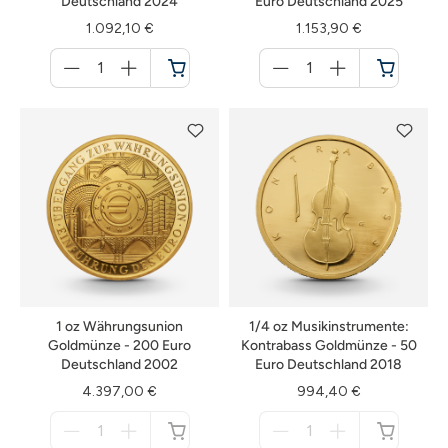
Deutschland 2024
Euro Deutschland 2025
1.092,10 €
1.153,90 €
Menge
Menge
für
für
Warenkorb
Warenkorb
1 oz Währungsunion
1/4 oz Musikinstrumente:
Goldmünze - 200 Euro
Kontrabass Goldmünze - 50
Deutschland 2002
Euro Deutschland 2018
4.397,00 €
994,40 €
Menge
Menge
für
für