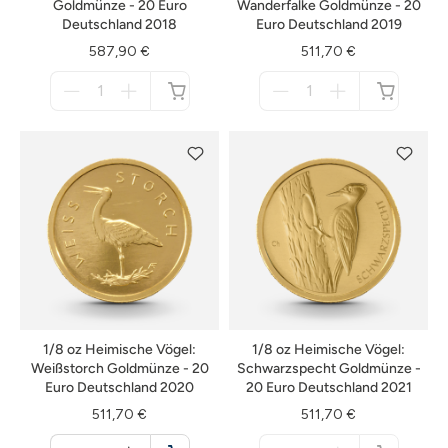
Goldmünze - 20 Euro
Wanderfalke Goldmünze - 20
Deutschland 2018
Euro Deutschland 2019
587,90 €
511,70 €
Menge
Menge
für
für
nicht
nicht
verfügbar
verfügbar
1/8 oz Heimische Vögel:
1/8 oz Heimische Vögel:
Weißstorch Goldmünze - 20
Schwarzspecht Goldmünze -
Euro Deutschland 2020
20 Euro Deutschland 2021
511,70 €
511,70 €
Menge
Menge