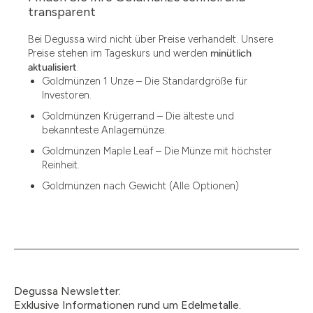
1.49
transparent
1.87
Bei Degussa wird nicht über Preise verhandelt. Unsere
Preise stehen im Tageskurs und werden
minütlich
12
aktualisiert
.
Goldmünzen 1 Unze – Die Standardgröße für
12.15
Investoren.
13.77
Goldmünzen Krügerrand – Die älteste und
bekannteste Anlagemünze.
15
Goldmünzen Maple Leaf – Die Münze mit höchster
Reinheit.
15.55
Goldmünzen nach Gewicht (Alle Optionen)
15.60
18.30
2.90
3
Degussa Newsletter:
3.05
Exklusive Informationen rund um Edelmetalle.