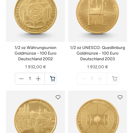
1/2 oz Währungsunion
1/2 oz UNESCO: Quedlinburg
Goldmünze - 100 Euro
Goldmünze - 100 Euro
Deutschland 2002
Deutschland 2003
1.932,00 €
1.932,00 €
Menge
Menge
für
für
Warenkorb
nicht
verfügbar