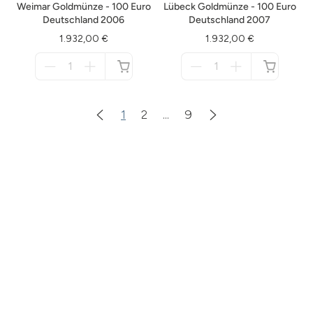
Weimar Goldmünze - 100 Euro
Lübeck Goldmünze - 100 Euro
Deutschland 2006
Deutschland 2007
1.932,00 €
1.932,00 €
Menge
Menge
für
für
nicht
nicht
verfügbar
verfügbar
1
2
...
9