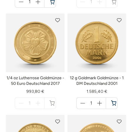
für
für
Warenkorb
nicht
verfügbar
1/4 oz Lutherrose Goldmünze -
12 g Goldmark Goldmünze - 1
50 Euro Deutschland 2017
DM Deutschland 2001
993,80 €
1.585,40 €
Menge
Menge
für
für
nicht
Warenkorb
verfügbar