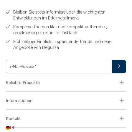
3.10
Bleiben Sie stets informiert über die wichtigsten
3.11
Entwicklungen im Edelmetallmarkt
3.12
Komplexe Themen klar und kompakt aufbereitet,
regelmässig direkt in Ihr Postfach
3.44
Frühzeitiger Einblick in spannende Trends und neue
3.58
Angebote von Degussa
3.60
E-Mail-Adresse
*
3.66
3.74
Beliebte Produkte
3.89
Informationen
30
30.48
Kontakt
31.10
DE