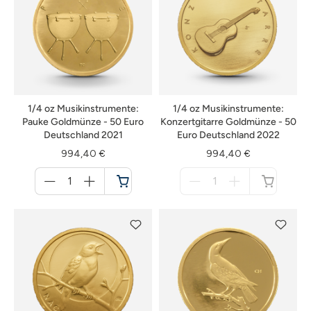
1/4 oz Musikinstrumente:
1/4 oz Musikinstrumente:
Pauke Goldmünze - 50 Euro
Konzertgitarre Goldmünze - 50
Deutschland 2021
Euro Deutschland 2022
994,40 €
994,40 €
Menge
Menge
für
für
Warenkorb
nicht
verfügbar