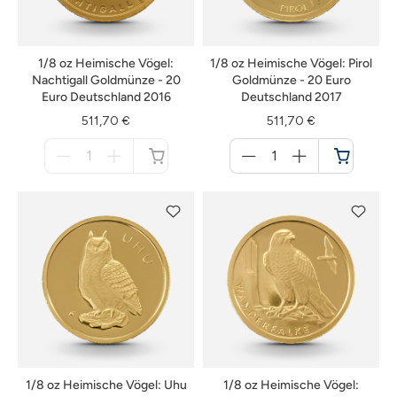
1/8 oz Heimische Vögel:
1/8 oz Heimische Vögel: Pirol
Nachtigall Goldmünze - 20
Goldmünze - 20 Euro
Euro Deutschland 2016
Deutschland 2017
511,70 €
511,70 €
Menge
Menge
für
für
nicht
Warenkorb
verfügbar
1/8 oz Heimische Vögel: Uhu
1/8 oz Heimische Vögel: