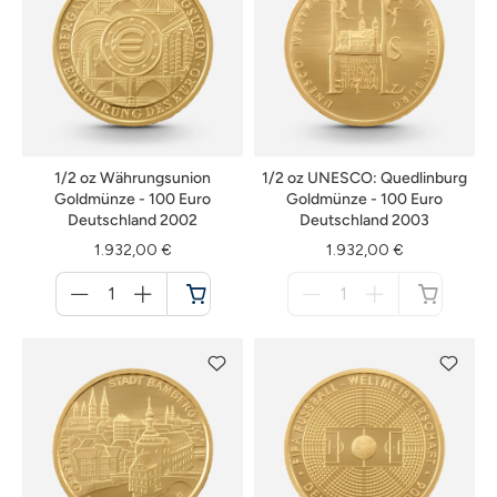
1/2 oz Währungsunion
1/2 oz UNESCO: Quedlinburg
Goldmünze - 100 Euro
Goldmünze - 100 Euro
Deutschland 2002
Deutschland 2003
1.932,00 €
1.932,00 €
Menge
Menge
für
für
Warenkorb
nicht
verfügbar