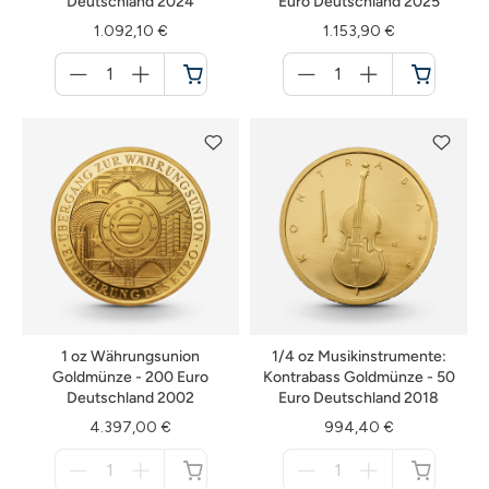
Deutschland 2024
Euro Deutschland 2025
1.092,10 €
1.153,90 €
Menge
Menge
für
für
Warenkorb
Warenkorb
1 oz Währungsunion
1/4 oz Musikinstrumente:
Goldmünze - 200 Euro
Kontrabass Goldmünze - 50
Deutschland 2002
Euro Deutschland 2018
4.397,00 €
994,40 €
Menge
Menge
für
für