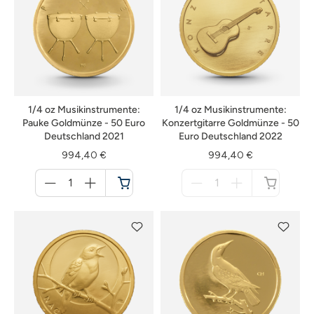
1/4 oz Musikinstrumente:
1/4 oz Musikinstrumente:
Pauke Goldmünze - 50 Euro
Konzertgitarre Goldmünze - 50
Deutschland 2021
Euro Deutschland 2022
994,40 €
994,40 €
Menge
Menge
für
für
Warenkorb
nicht
verfügbar