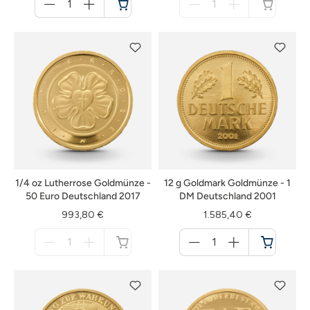
für
für
Warenkorb
nicht
verfügbar
1/4 oz Lutherrose Goldmünze -
12 g Goldmark Goldmünze - 1
50 Euro Deutschland 2017
DM Deutschland 2001
993,80 €
1.585,40 €
Menge
Menge
für
für
nicht
Warenkorb
verfügbar