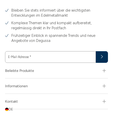
3.10
Bleiben Sie stets informiert über die wichtigsten
3.11
Entwicklungen im Edelmetallmarkt
3.12
Komplexe Themen klar und kompakt aufbereitet,
regelmässig direkt in Ihr Postfach
3.44
Frühzeitiger Einblick in spannende Trends und neue
3.58
Angebote von Degussa
3.60
E-Mail-Adresse
*
3.66
3.74
Beliebte Produkte
3.89
Informationen
30
30.48
Kontakt
31.10
DE