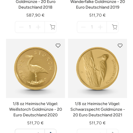
Goldmünze - 20 Euro
Wanderfalke Goldmünze - 20
Deutschland 2018
Euro Deutschland 2019
587,90 €
511,70 €
Menge
Menge
für
für
nicht
nicht
verfügbar
verfügbar
1/8 oz Heimische Vögel:
1/8 oz Heimische Vögel:
Weißstorch Goldmünze - 20
Schwarzspecht Goldmünze -
Euro Deutschland 2020
20 Euro Deutschland 2021
511,70 €
511,70 €
Menge
Menge