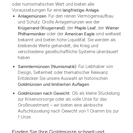
oder numismatischen Wert und bieten alle
Voraussetzungen für eine
langfristige Anlage
.
Anlagemünzen
: Für den reinen Vermögensaufbau
und Schutz. Große Anlagemünzen wie der
Krügerrand (Krugerrand)
, der
Maple Leaf
, der
Wiener
Philharmoniker
oder der
American Eagle
sind weltweit
bekannt und bieten hohe Liquidität. Sie werden als
bleibende Werte gehandelt, die Krieg und
verschiedene gesellschaftliche Systeme überdauert
haben.
Sammlermünzen (Numismatik)
: Für Liebhaber von
Design, Seltenheit oder thematischer Relevanz.
Entdecken Sie unsere Auswahl an historischen
Goldmünzen und limitierten Auflagen
.
Goldmünzen nach Gewicht
: Ob als kleine Stückelung
zur Krisenvorsorge oder als volle Unze für das
Großinvestment – wir bieten eine akribische
Aufschlüsselung nach Gewicht von 1 Gramm bis zur
1 Unze.
Finden Sie Ihre Goldmünze schnell und