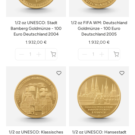
1/2 oz UNESCO: Stadt
1/2 oz FIFA WM: Deutschland
Bamberg Goldmünze - 100
Goldmünze - 100 Euro
Euro Deutschland 2004
Deutschland 2005
1.932,00 €
1.932,00 €
Menge
Menge
für
für
nicht
nicht
verfügbar
verfügbar
1/2 oz UNESCO: Klassisches
1/2 oz UNESCO: Hansestadt