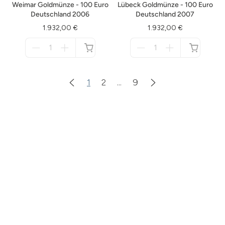
Weimar Goldmünze - 100 Euro
Lübeck Goldmünze - 100 Euro
Deutschland 2006
Deutschland 2007
1.932,00 €
1.932,00 €
Menge
Menge
für
für
nicht
nicht
verfügbar
verfügbar
1
2
...
9