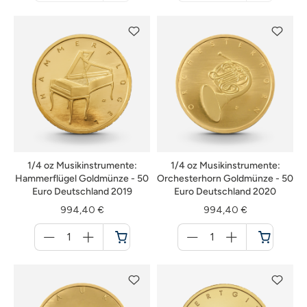
nicht
nicht
verfügbar
verfügbar
1/4 oz Musikinstrumente:
1/4 oz Musikinstrumente:
Hammerflügel Goldmünze - 50
Orchesterhorn Goldmünze - 50
Euro Deutschland 2019
Euro Deutschland 2020
994,40 €
994,40 €
Menge
Menge
für
für
Warenkorb
Warenkorb