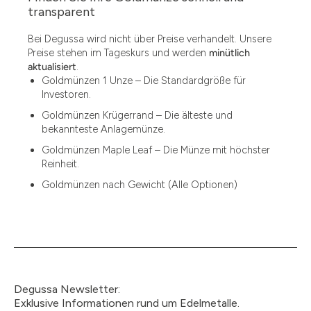
1.49
transparent
1.87
Bei Degussa wird nicht über Preise verhandelt. Unsere
Preise stehen im Tageskurs und werden
minütlich
12
aktualisiert
.
Goldmünzen 1 Unze – Die Standardgröße für
12.15
Investoren.
13.77
Goldmünzen Krügerrand – Die älteste und
bekannteste Anlagemünze.
15
Goldmünzen Maple Leaf – Die Münze mit höchster
Reinheit.
15.55
Goldmünzen nach Gewicht (Alle Optionen)
15.60
18.30
2.90
3
Degussa Newsletter:
3.05
Exklusive Informationen rund um Edelmetalle.