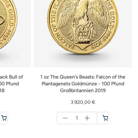
ack Bull of
1 oz The Queen's Beasts: Falcon of the
00 Pfund
Plantagenets Goldmünze - 100 Pfund
18
Großbritannien 2019
3.920,00 €
Menge
für
Warenkorb