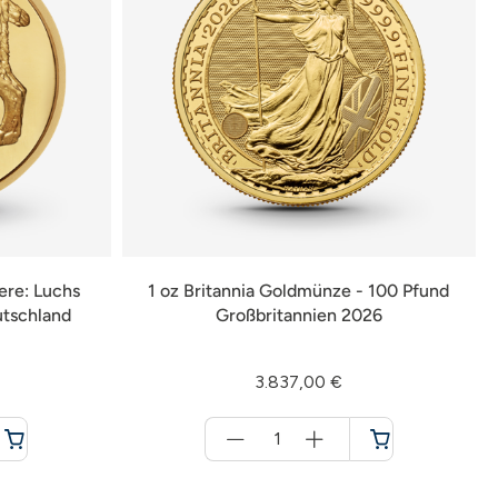
ere: Luchs
1 oz Britannia Goldmünze - 100 Pfund
utschland
Großbritannien 2026
3.837,00 €
Menge
für
Warenkorb