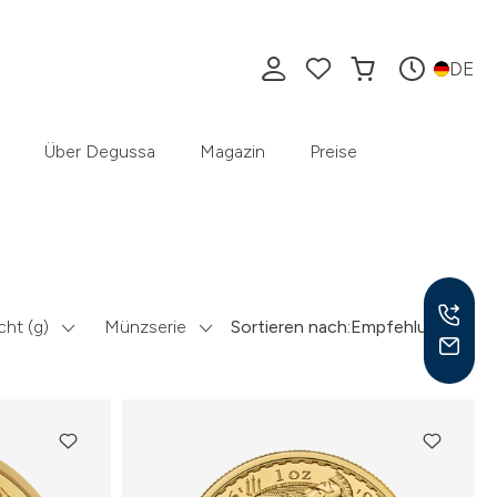
DE
Über Degussa
Magazin
Preise
ht (g)
Münzserie
Sortieren nach:
Empfehlung
Mo –
8:30