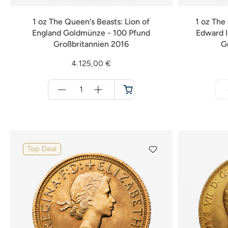
1 oz The Queen's Beasts: Lion of
1 oz The 
England Goldmünze - 100 Pfund
Edward I
Großbritannien 2016
G
4.125,00 €
Menge
für
Warenkorb
Top Deal