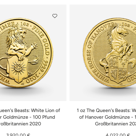
ueen's Beasts: White Lion of
1 oz The Queen's Beasts: 
r Goldmünze - 100 Pfund
of Hanover Goldmünze - 
roßbritannien 2020
Großbritannien 20
3.920,00 €
4.022,00 €