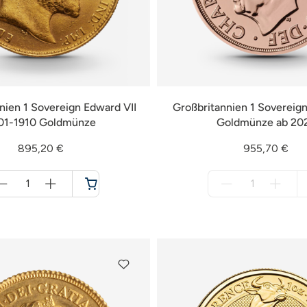
nien 1 Sovereign Edward VII
Großbritannien 1 Sovereign 
01-1910 Goldmünze
Goldmünze ab 20
895,20 €
955,70 €
Menge
Menge
für
für
Warenkorb
nicht
verfügbar