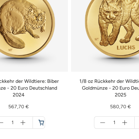
ckkehr der Wildtiere: Biber
1/8 oz Rückkehr der Wildti
e - 20 Euro Deutschland
Goldmünze - 20 Euro De
2024
2025
567,70 €
580,70 €
Menge
Menge
für
für
Warenkorb
Warenkorb