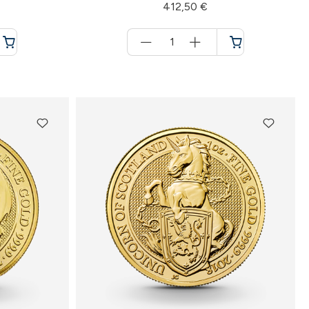
412,50 €
Menge
für
Warenkorb