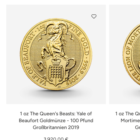
1 oz The Queen's Beasts: Yale of
1 oz The Q
Beaufort Goldmünze - 100 Pfund
Mortime
Großbritannien 2019
G
3.920,00 €