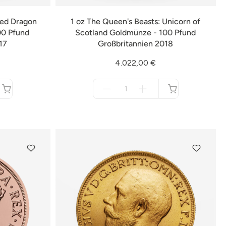
Red Dragon
1 oz The Queen's Beasts: Unicorn of
00 Pfund
Scotland Goldmünze - 100 Pfund
17
Großbritannien 2018
4.022,00 €
Menge
für
nicht
verfügbar