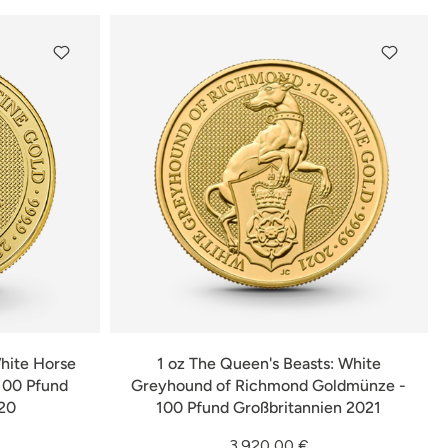
White Horse
1 oz The Queen's Beasts: White
100 Pfund
Greyhound of Richmond Goldmünze -
20
100 Pfund Großbritannien 2021
3.920,00 €