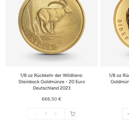
1/8 oz Rückkehr der Wildtiere:
1/8 oz Rü
Steinbock Goldmünze - 20 Euro
Goldmünz
Deutschland 2023
666,50 €
Menge
für
nicht
verfügbar