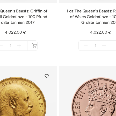
Queen's Beasts: Griffin of
1 oz The Queen's Beasts: 
II Goldmünze - 100 Pfund
of Wales Goldmünze - 1
roßbritannien 2017
Großbritannien 20
4.022,00 €
4.022,00 €
Menge
Menge
für
für
nicht
nicht
verfügbar
verfügbar