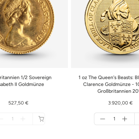
itannien 1/2 Sovereign
1 oz The Queen's Beasts: Bl
isabeth II Goldmünze
Clarence Goldmünze - 1
Großbritannien 20
527,50 €
3.920,00 €
Menge
Menge
für
für
nicht
Warenkorb
verfügbar