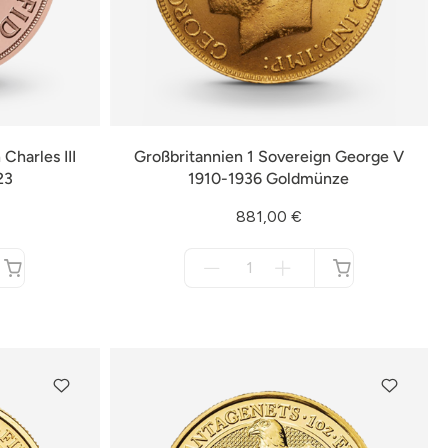
Charles III
Großbritannien 1 Sovereign George V
23
1910-1936 Goldmünze
881,00 €
Menge
für
nicht
verfügbar