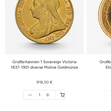
Großbritannien 1 Sovereign Victoria
Großbr
1837-1901 diverse Motive Goldmünze
El
918,50 €
Menge
für
Warenkorb