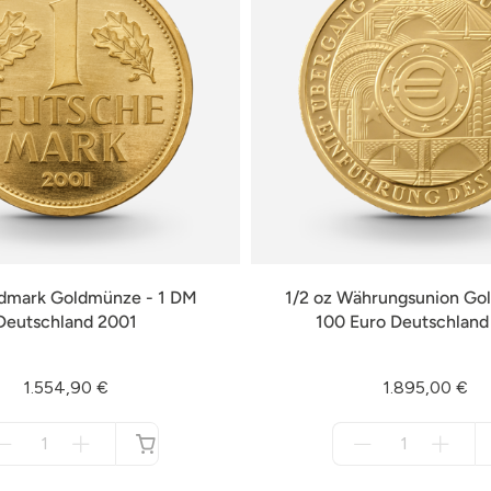
ldmark Goldmünze - 1 DM
1/2 oz Währungsunion Go
Deutschland 2001
100 Euro Deutschlan
1.554,90 €
1.895,00 €
Menge
Menge
für
für
nicht
nicht