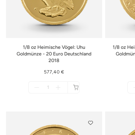
1/8 oz Heimische Vögel: Uhu
1/8 oz He
Goldmünze - 20 Euro Deutschland
Goldmünz
2018
577,40 €
Menge
für
nicht
verfügbar