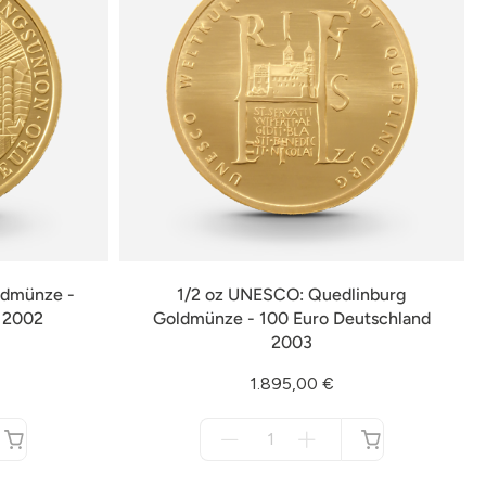
ldmünze -
1/2 oz UNESCO: Quedlinburg
d 2002
Goldmünze - 100 Euro Deutschland
2003
1.895,00 €
Menge
für
nicht