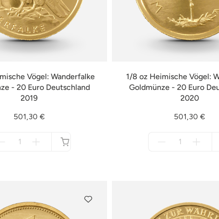
imische Vögel: Wanderfalke
1/8 oz Heimische Vögel: 
e - 20 Euro Deutschland
Goldmünze - 20 Euro De
2019
2020
501,30 €
501,30 €
Menge
Menge
für
für
nicht
nicht
verfügbar
verfügbar