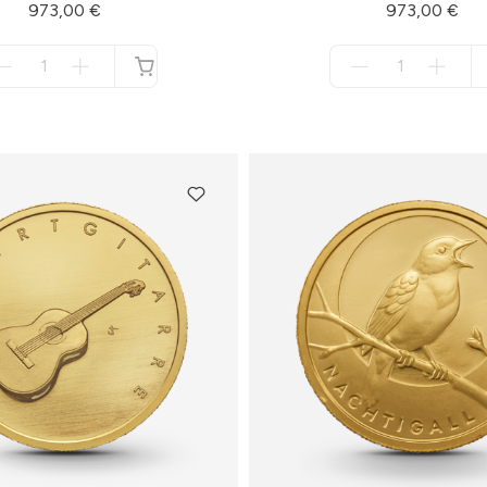
973,00 €
973,00 €
Menge
Menge
für
für
nicht
nicht
verfügbar
verfügbar