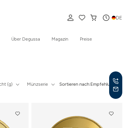
DE
Über Degussa
Magazin
Preise
ht (g)
Münzserie
Sortieren nach:
Empfehlung
Mo –
8:30