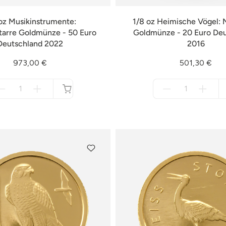
oz Musikinstrumente:
1/8 oz Heimische Vögel: N
tarre Goldmünze - 50 Euro
Goldmünze - 20 Euro De
Deutschland 2022
2016
973,00 €
501,30 €
Menge
Menge
für
für
nicht
nicht
verfügbar
verfügbar