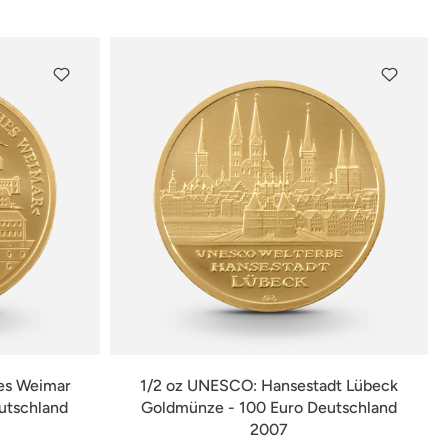
verfügbar
es Weimar
1/2 oz UNESCO: Hansestadt Lübeck
utschland
Goldmünze - 100 Euro Deutschland
2007