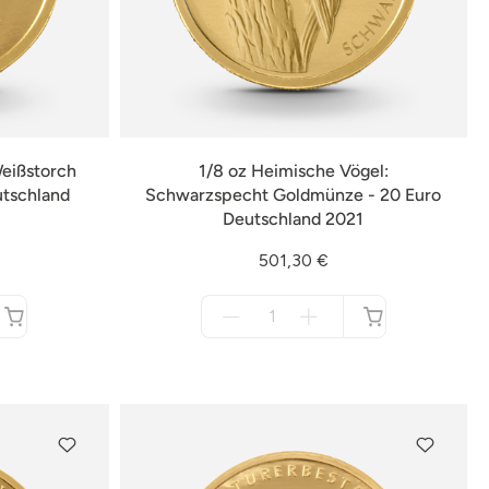
Weißstorch
1/8 oz Heimische Vögel:
utschland
Schwarzspecht Goldmünze - 20 Euro
Deutschland 2021
501,30 €
Menge
für
nicht
verfügbar