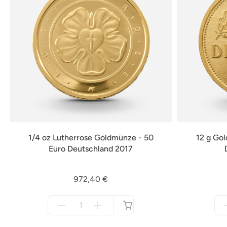
1/4 oz Lutherrose Goldmünze - 50
12 g Go
Euro Deutschland 2017
972,40 €
Menge
für
nicht