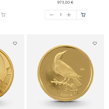
973,00 €
Menge
für
Warenkorb