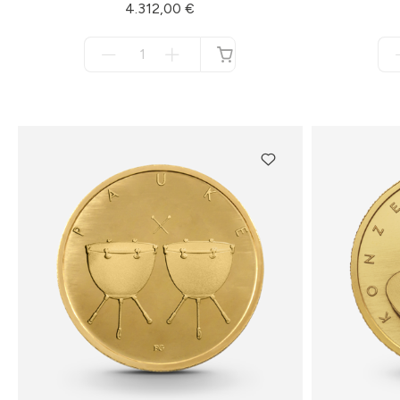
4.312,00 €
Menge
für
nicht
verfügbar