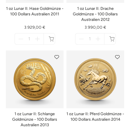
1 oz Lunar II: Hase Goldmünze -
1 oz Lunar II: Drache
100 Dollars Australien 2011
Goldmünze - 100 Dollars
Australien 2012
3.929,00 €
3.990,00 €
Menge
Menge
für
für
nicht
nicht
verfügbar
verfügbar
1 oz Lunar II: Schlange
1 oz Lunar II: Pferd Goldmünze -
Goldmünze - 100 Dollars
100 Dollars Australien 2014
Australien 2013