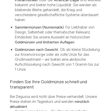
bekannt und bieten hohe Liquidität. Sie werden als
bleibende Werte gehandelt, die Krieg und
verschiedene gesellschaftliche Systeme überdauert
haben.
Sammlermünzen (Numismatik)
: Für Liebhaber von
Design, Seltenheit oder thematischer Relevanz.
Entdecken Sie unsere Auswahl an historischen
Goldmünzen und limitierten Auflagen
.
Goldmünzen nach Gewicht
: Ob als kleine Stückelung
zur Krisenvorsorge oder als volle Unze für das
Großinvestment – wir bieten eine akribische
Aufschlüsselung nach Gewicht von 1 Gramm bis zur
1 Unze.
Finden Sie Ihre Goldmünze schnell und
1.49
transparent
1.87
Bei Degussa wird nicht über Preise verhandelt. Unsere
Preise stehen im Tageskurs und werden
minütlich
12
aktualisiert
.