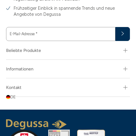
3.44
Frühzeitiger Einblick in spannende Trends und neue
3.58
Angebote von Degussa
3.60
E-Mail-Adresse
*
3.66
3.74
Beliebte Produkte
3.89
Informationen
30
30.48
Kontakt
31.10
DE
31.30
311.04
5.80