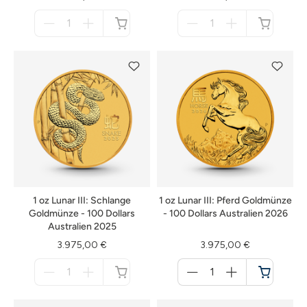
Menge
Menge
für
für
nicht
nicht
verfügbar
verfügbar
1 oz Lunar III: Schlange
1 oz Lunar III: Pferd Goldmünze
Goldmünze - 100 Dollars
- 100 Dollars Australien 2026
Australien 2025
3.975,00 €
3.975,00 €
Menge
Menge
für
für
nicht
Warenkorb
verfügbar