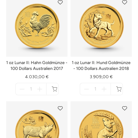
1 oz Lunar II: Hahn Goldmünze -
1 oz Lunar II: Hund Goldmünze
100 Dollars Australien 2017
- 100 Dollars Australien 2018
4.030,00 €
3.909,00 €
Menge
Menge
für
für
nicht
nicht
verfügbar
verfügbar