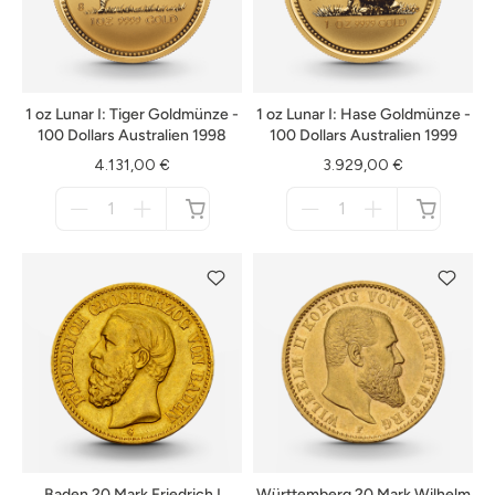
1 oz Lunar I: Tiger Goldmünze -
1 oz Lunar I: Hase Goldmünze -
100 Dollars Australien 1998
100 Dollars Australien 1999
4.131,00 €
3.929,00 €
Menge
Menge
für
für
nicht
nicht
verfügbar
verfügbar
Baden 20 Mark Friedrich I
Württemberg 20 Mark Wilhelm