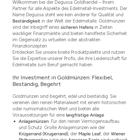
Willkommen bei der Degussa Goldhandel – Ihrem
Partner für alle Aspekte des Edelmetall-Investments. Der
Name Degussa steht wie kein anderer für Qualität und
Beständigkeit
in der Welt der Edelmetalle. Goldmünzen
sind der Inbegriff eines
sicheren Hafens
in Zeiten
wackliger Finanzmärkte und bieten handfeste Sicherheit
im Gegensatz zu virtuellen oder abstrakten
Finanzkonzepten.
Entdecken Sie unsere breite Produktpalette und nutzen
Sie die Expertise unserer Profis, die ihre Leidenschaft für
Edelmetalle zum Beruf gemacht haben.
Ihr Investment in Goldmünzen: Flexibel,
Beständig, Begehrt
Goldmünzen sind begehrt, edel und beständig. Sie
vereinen den reinen Materialwert mit einem historischen
oder numismatischen Wert und bieten alle
Voraussetzungen für eine
langfristige Anlage
.
Anlagemünzen
: Für den reinen Vermögensaufbau
und Schutz. Große Anlagemünzen wie der
Krügerrand (Krugerrand)
, der
Maple Leaf
, der
Wiener
Philharmoniker
oder der
American Eagle
sind weltweit