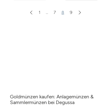
nicht
Warenkorb
verfügbar
1
...
7
8
9
Goldmünzen kaufen: Anlagemünzen &
Sammlermünzen bei Degussa