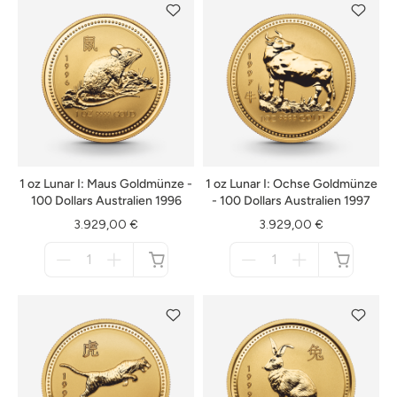
1 oz Lunar I: Maus Goldmünze -
1 oz Lunar I: Ochse Goldmünze
100 Dollars Australien 1996
- 100 Dollars Australien 1997
3.929,00 €
3.929,00 €
Menge
Menge
für
für
nicht
nicht
verfügbar
verfügbar