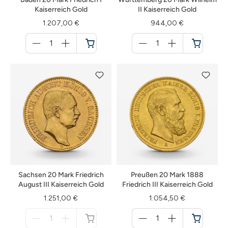
Kaiserreich Gold
II Kaiserreich Gold
1.207,00 €
944,00 €
Menge
Menge
für
für
Warenkorb
Warenkorb
Sachsen 20 Mark Friedrich
Preußen 20 Mark 1888
August III Kaiserreich Gold
Friedrich III Kaiserreich Gold
1.251,00 €
1.054,50 €
Menge
Menge
für
für