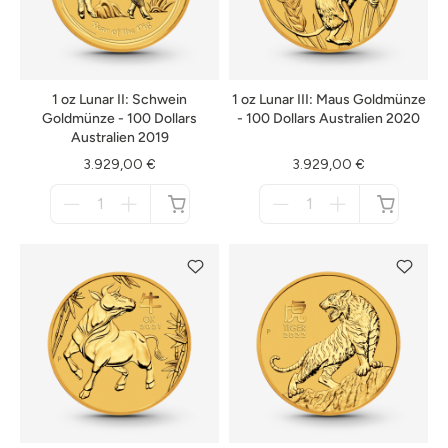
1 oz Lunar II: Schwein
1 oz Lunar III: Maus Goldmünze
Goldmünze - 100 Dollars
- 100 Dollars Australien 2020
Australien 2019
3.929,00 €
3.929,00 €
Menge
Menge
für
für
nicht
nicht
verfügbar
verfügbar