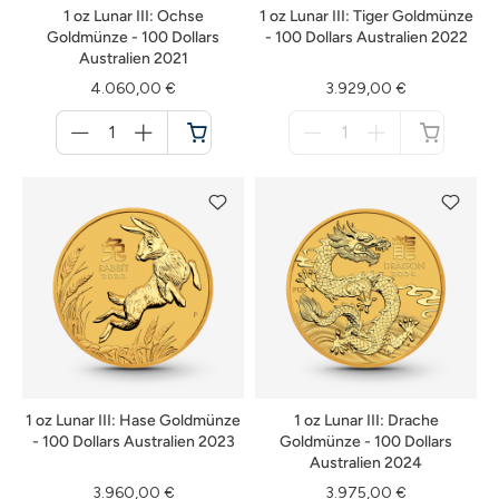
1 oz Lunar III: Ochse
1 oz Lunar III: Tiger Goldmünze
Goldmünze - 100 Dollars
- 100 Dollars Australien 2022
Australien 2021
4.060,00 €
3.929,00 €
Menge
Menge
für
für
Warenkorb
nicht
verfügbar
1 oz Lunar III: Hase Goldmünze
1 oz Lunar III: Drache
- 100 Dollars Australien 2023
Goldmünze - 100 Dollars
Australien 2024
3.960,00 €
3.975,00 €