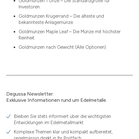
Goldmünzen 1 Unze – Die Standardgröße für
12.15
Investoren.
13.77
Goldmünzen Krügerrand – Die älteste und
bekannteste Anlagemünze.
15
Goldmünzen Maple Leaf – Die Münze mit höchster
Reinheit.
15.55
Goldmünzen nach Gewicht (Alle Optionen)
15.60
18.30
2.90
3
Degussa Newsletter:
3.05
Exklusive Informationen rund um Edelmetalle.
3.10
Bleiben Sie stets informiert über die wichtigsten
3.11
Entwicklungen im Edelmetallmarkt
3.12
Komplexe Themen klar und kompakt aufbereitet,
regelmässig direkt in Ihr Postfach