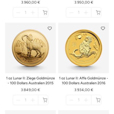
3.960,00 €
3.950,00 €
Menge
Menge
für
für
nicht
nicht
verfügbar
verfügbar
1 oz Lunar II: Ziege Goldmünze
1 oz Lunar II: Affe Goldmünze -
- 100 Dollars Australien 2015
100 Dollars Australien 2016
3.849,00 €
3.934,00 €
Menge
Menge
für
für
nicht
nicht
verfügbar
verfügbar