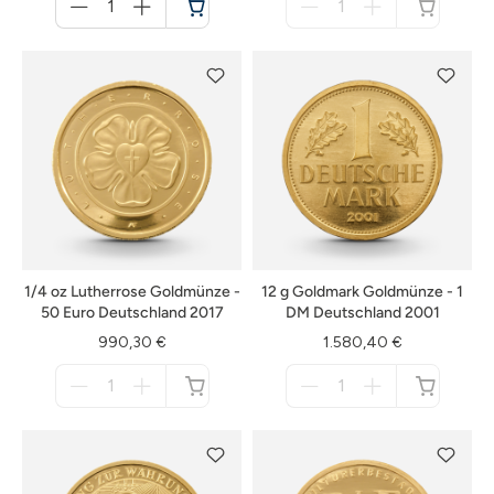
für
für
Warenkorb
nicht
verfügbar
1/4 oz Lutherrose Goldmünze -
12 g Goldmark Goldmünze - 1
50 Euro Deutschland 2017
DM Deutschland 2001
990,30 €
1.580,40 €
Menge
Menge
für
für
nicht
nicht
verfügbar
verfügbar