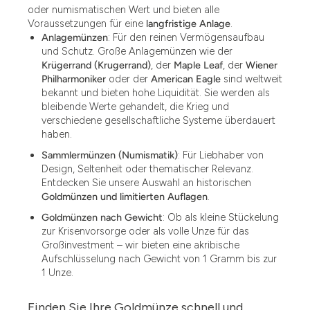
oder numismatischen Wert und bieten alle
Voraussetzungen für eine
langfristige Anlage
.
Anlagemünzen
: Für den reinen Vermögensaufbau
und Schutz. Große Anlagemünzen wie der
Krügerrand (Krugerrand)
, der
Maple Leaf
, der
Wiener
Philharmoniker
oder der
American Eagle
sind weltweit
bekannt und bieten hohe Liquidität. Sie werden als
bleibende Werte gehandelt, die Krieg und
verschiedene gesellschaftliche Systeme überdauert
haben.
Sammlermünzen (Numismatik)
: Für Liebhaber von
Design, Seltenheit oder thematischer Relevanz.
Entdecken Sie unsere Auswahl an historischen
Goldmünzen und limitierten Auflagen
.
Goldmünzen nach Gewicht
: Ob als kleine Stückelung
zur Krisenvorsorge oder als volle Unze für das
Großinvestment – wir bieten eine akribische
Aufschlüsselung nach Gewicht von 1 Gramm bis zur
1 Unze.
Finden Sie Ihre Goldmünze schnell und