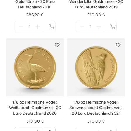
Goldmünze - 20 Euro
Wanderfalke Goldmünze - 20
Deutschland 2018
Euro Deutschland 2019
586,20 €
510,00 €
Menge
Menge
für
für
nicht
nicht
verfügbar
verfügbar
1/8 oz Heimische Vögel:
1/8 oz Heimische Vögel:
Weißstorch Goldmünze - 20
Schwarzspecht Goldmünze -
Euro Deutschland 2020
20 Euro Deutschland 2021
510,00 €
510,00 €
Menge
Menge