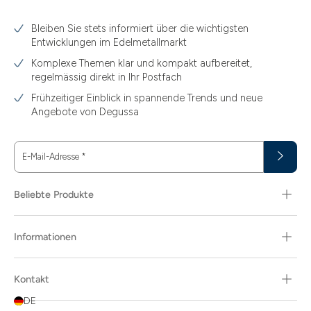
3.10
Bleiben Sie stets informiert über die wichtigsten
3.11
Entwicklungen im Edelmetallmarkt
3.12
Komplexe Themen klar und kompakt aufbereitet,
regelmässig direkt in Ihr Postfach
3.44
Frühzeitiger Einblick in spannende Trends und neue
3.58
Angebote von Degussa
3.60
E-Mail-Adresse
*
3.66
3.74
Beliebte Produkte
3.89
Informationen
30
30.48
Kontakt
31.10
DE