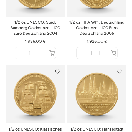
1/2 oz UNESCO: Stadt
1/2 oz FIFA WM: Deutschland
Bamberg Goldmünze - 100
Goldmünze - 100 Euro
Euro Deutschland 2004
Deutschland 2005
1.926,00 €
1.926,00 €
Menge
Menge
für
für
nicht
nicht
verfügbar
verfügbar
1/2 oz UNESCO: Klassisches
1/2 oz UNESCO: Hansestadt