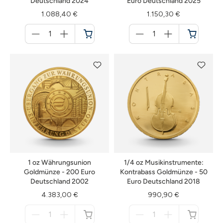
Deutschland 2024
Euro Deutschland 2025
1.088,40 €
1.150,30 €
Menge
Menge
für
für
Warenkorb
Warenkorb
1 oz Währungsunion
1/4 oz Musikinstrumente:
Goldmünze - 200 Euro
Kontrabass Goldmünze - 50
Deutschland 2002
Euro Deutschland 2018
4.383,00 €
990,90 €
Menge
Menge
für
für