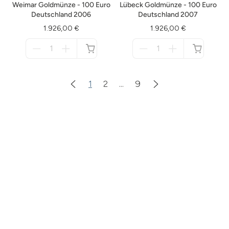
Weimar Goldmünze - 100 Euro
Lübeck Goldmünze - 100 Euro
Deutschland 2006
Deutschland 2007
1.926,00 €
1.926,00 €
Menge
Menge
für
für
nicht
nicht
verfügbar
verfügbar
1
2
...
9