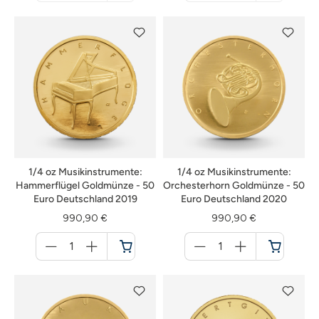
nicht
nicht
verfügbar
verfügbar
1/4 oz Musikinstrumente:
1/4 oz Musikinstrumente:
Hammerflügel Goldmünze - 50
Orchesterhorn Goldmünze - 50
Euro Deutschland 2019
Euro Deutschland 2020
990,90 €
990,90 €
Menge
Menge
für
für
Warenkorb
Warenkorb