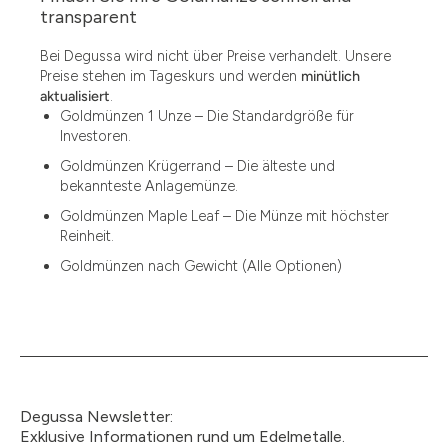
1.49
transparent
1.87
Bei Degussa wird nicht über Preise verhandelt. Unsere
Preise stehen im Tageskurs und werden
minütlich
12
aktualisiert
.
Goldmünzen 1 Unze – Die Standardgröße für
12.15
Investoren.
13.77
Goldmünzen Krügerrand – Die älteste und
bekannteste Anlagemünze.
15
Goldmünzen Maple Leaf – Die Münze mit höchster
Reinheit.
15.55
Goldmünzen nach Gewicht (Alle Optionen)
15.60
18.30
2.90
3
Degussa Newsletter:
3.05
Exklusive Informationen rund um Edelmetalle.