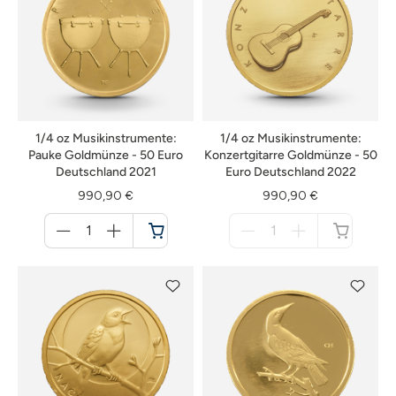
1/4 oz Musikinstrumente:
1/4 oz Musikinstrumente:
Pauke Goldmünze - 50 Euro
Konzertgitarre Goldmünze - 50
Deutschland 2021
Euro Deutschland 2022
990,90 €
990,90 €
Menge
Menge
für
für
Warenkorb
nicht
verfügbar