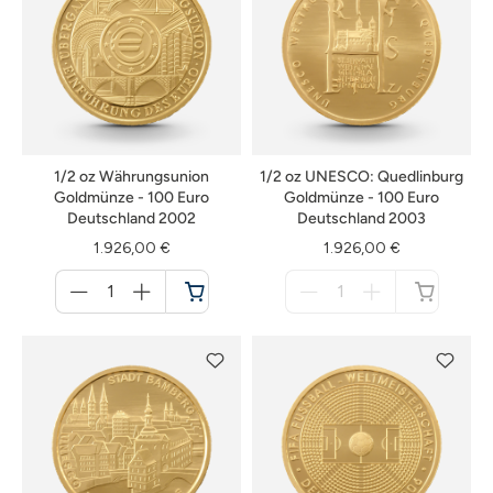
1/2 oz Währungsunion
1/2 oz UNESCO: Quedlinburg
Goldmünze - 100 Euro
Goldmünze - 100 Euro
Deutschland 2002
Deutschland 2003
1.926,00 €
1.926,00 €
Menge
Menge
für
für
Warenkorb
nicht
verfügbar