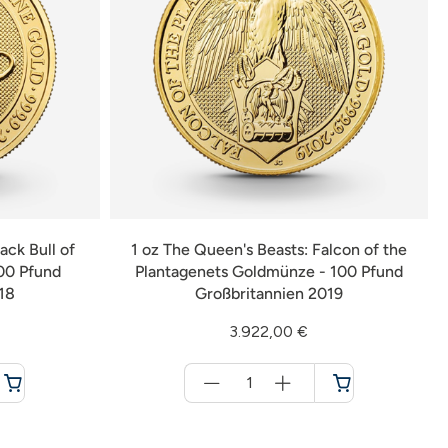
ack Bull of
1 oz The Queen's Beasts: Falcon of the
00 Pfund
Plantagenets Goldmünze - 100 Pfund
18
Großbritannien 2019
3.922,00 €
Menge
für
Warenkorb