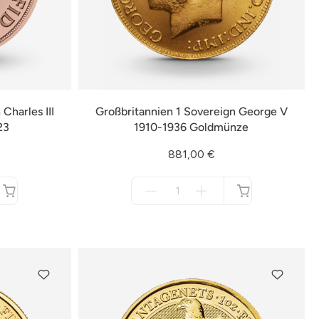
Charles III
Großbritannien 1 Sovereign George V
23
1910-1936 Goldmünze
881,00 €
Menge
für
nicht
verfügbar