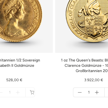
itannien 1/2 Sovereign
1 oz The Queen's Beasts: Bl
isabeth II Goldmünze
Clarence Goldmünze - 1
Großbritannien 20
528,00 €
3.922,00 €
Menge
Menge
für
für
nicht
Warenkorb
verfügbar