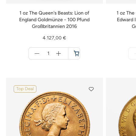
1 oz The Queen's Beasts: Lion of
1 oz The 
England Goldmünze - 100 Pfund
Edward I
Großbritannien 2016
G
4.127,00 €
Menge
für
Warenkorb
Top Deal