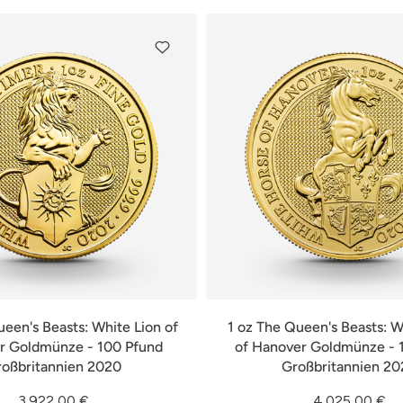
ueen's Beasts: White Lion of
1 oz The Queen's Beasts: 
r Goldmünze - 100 Pfund
of Hanover Goldmünze - 
roßbritannien 2020
Großbritannien 20
3.922,00 €
4.025,00 €