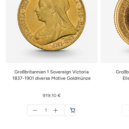
Großbritannien 1 Sovereign Victoria
Großbr
1837-1901 diverse Motive Goldmünze
El
919,10 €
Menge
für
Warenkorb