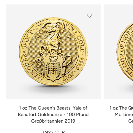
1 oz The Queen's Beasts: Yale of
1 oz The Q
Beaufort Goldmünze - 100 Pfund
Mortime
Großbritannien 2019
G
3.922,00 €