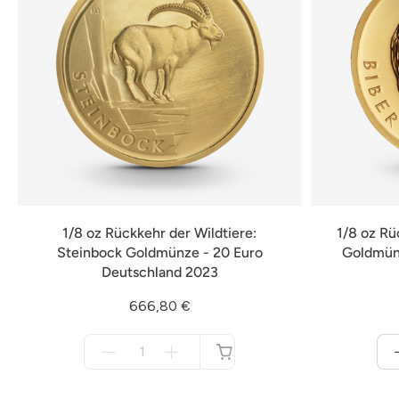
1/8 oz Rückkehr der Wildtiere:
1/8 oz Rü
Steinbock Goldmünze - 20 Euro
Goldmünz
Deutschland 2023
666,80 €
Menge
für
nicht
verfügbar