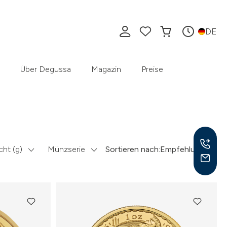
DE
Über Degussa
Magazin
Preise
ht (g)
Münzserie
Sortieren nach:
Empfehlung
Mo –
8:30