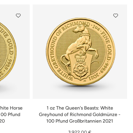
White Horse
1 oz The Queen's Beasts: White
100 Pfund
Greyhound of Richmond Goldmünze -
20
100 Pfund Großbritannien 2021
3.922,00 €