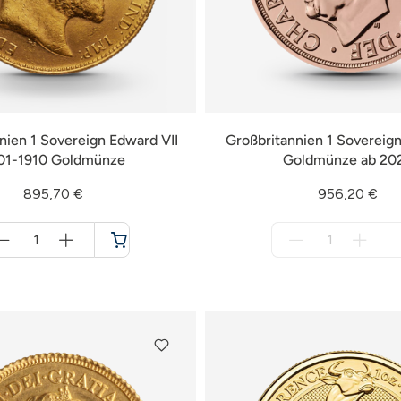
nien 1 Sovereign Edward VII
Großbritannien 1 Sovereign 
01-1910 Goldmünze
Goldmünze ab 20
895,70 €
956,20 €
Menge
Menge
für
für
Warenkorb
nicht
verfügbar