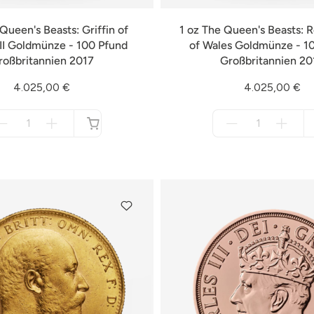
Queen's Beasts: Griffin of
1 oz The Queen's Beasts: 
II Goldmünze - 100 Pfund
of Wales Goldmünze - 1
roßbritannien 2017
Großbritannien 20
4.025,00 €
4.025,00 €
Menge
Menge
für
für
nicht
nicht
verfügbar
verfügbar