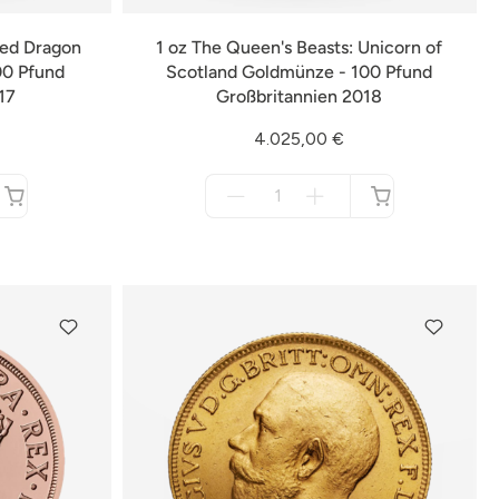
Red Dragon
1 oz The Queen's Beasts: Unicorn of
00 Pfund
Scotland Goldmünze - 100 Pfund
17
Großbritannien 2018
4.025,00 €
Menge
für
nicht
verfügbar