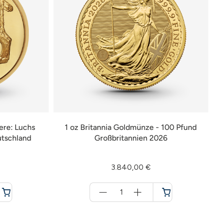
ere: Luchs
1 oz Britannia Goldmünze - 100 Pfund
utschland
Großbritannien 2026
3.840,00 €
Menge
für
Warenkorb