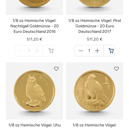
1/8 oz Heimische Vögel:
1/8 oz Heimische Vögel: Pirol
Nachtigall Goldmünze - 20
Goldmünze - 20 Euro
Euro Deutschland 2016
Deutschland 2017
511,20 €
511,20 €
Menge
Menge
für
für
nicht
Warenkorb
verfügbar
1/8 oz Heimische Vögel: Uhu
1/8 oz Heimische Vögel: