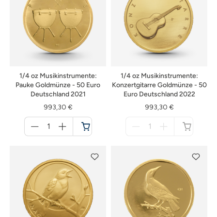
1/4 oz Musikinstrumente:
1/4 oz Musikinstrumente:
Pauke Goldmünze - 50 Euro
Konzertgitarre Goldmünze - 50
Deutschland 2021
Euro Deutschland 2022
993,30 €
993,30 €
Menge
Menge
für
für
Warenkorb
nicht
verfügbar