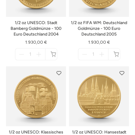
1/2 oz UNESCO: Stadt
1/2 oz FIFA WM: Deutschland
Bamberg Goldmünze - 100
Goldmünze - 100 Euro
Euro Deutschland 2004
Deutschland 2005
1.930,00 €
1.930,00 €
Menge
Menge
für
für
nicht
nicht
verfügbar
verfügbar
1/2 oz UNESCO: Klassisches
1/2 oz UNESCO: Hansestadt