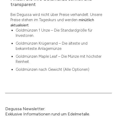
1.49
transparent
1.87
Bei Degussa wird nicht über Preise verhandelt. Unsere
Preise stehen im Tageskurs und werden
minütlich
12
aktualisiert
.
Goldmünzen 1 Unze – Die Standardgröße für
12.15
Investoren.
13.77
Goldmünzen Krügerrand – Die älteste und
bekannteste Anlagemünze.
15
Goldmünzen Maple Leaf – Die Münze mit höchster
Reinheit.
15.55
Goldmünzen nach Gewicht (Alle Optionen)
15.60
18.30
2.90
3
Degussa Newsletter:
3.05
Exklusive Informationen rund um Edelmetalle.