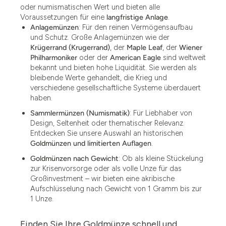
oder numismatischen Wert und bieten alle
Voraussetzungen für eine
langfristige Anlage
.
Anlagemünzen
: Für den reinen Vermögensaufbau
und Schutz. Große Anlagemünzen wie der
Krügerrand (Krugerrand)
, der
Maple Leaf
, der
Wiener
Philharmoniker
oder der
American Eagle
sind weltweit
bekannt und bieten hohe Liquidität. Sie werden als
bleibende Werte gehandelt, die Krieg und
verschiedene gesellschaftliche Systeme überdauert
haben.
Sammlermünzen (Numismatik)
: Für Liebhaber von
Design, Seltenheit oder thematischer Relevanz.
Entdecken Sie unsere Auswahl an historischen
Goldmünzen und limitierten Auflagen
.
Goldmünzen nach Gewicht
: Ob als kleine Stückelung
zur Krisenvorsorge oder als volle Unze für das
Großinvestment – wir bieten eine akribische
Aufschlüsselung nach Gewicht von 1 Gramm bis zur
1 Unze.
Finden Sie Ihre Goldmünze schnell und