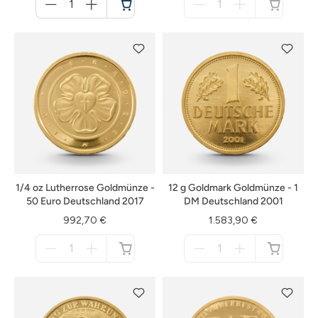
für
für
Warenkorb
nicht
verfügbar
1/4 oz Lutherrose Goldmünze -
12 g Goldmark Goldmünze - 1
50 Euro Deutschland 2017
DM Deutschland 2001
992,70 €
1.583,90 €
Menge
Menge
für
für
nicht
nicht
verfügbar
verfügbar