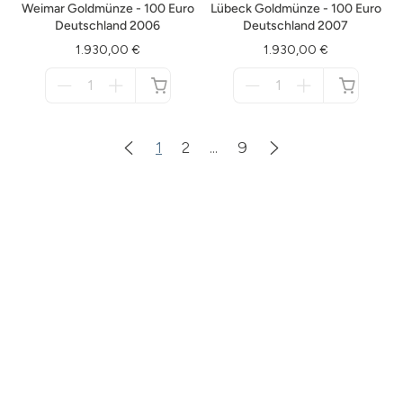
Weimar Goldmünze - 100 Euro
Lübeck Goldmünze - 100 Euro
Deutschland 2006
Deutschland 2007
1.930,00 €
1.930,00 €
Menge
Menge
für
für
nicht
nicht
verfügbar
verfügbar
1
2
...
9