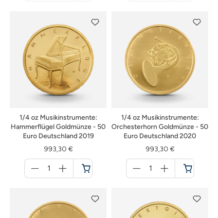
nicht
nicht
verfügbar
verfügbar
1/4 oz Musikinstrumente:
1/4 oz Musikinstrumente:
Hammerflügel Goldmünze - 50
Orchesterhorn Goldmünze - 50
Euro Deutschland 2019
Euro Deutschland 2020
993,30 €
993,30 €
Menge
Menge
für
für
Warenkorb
Warenkorb