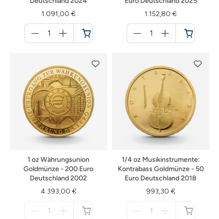
Deutschland 2024
Euro Deutschland 2025
1.091,00 €
1.152,80 €
Menge
Menge
für
für
Warenkorb
Warenkorb
1 oz Währungsunion
1/4 oz Musikinstrumente:
Goldmünze - 200 Euro
Kontrabass Goldmünze - 50
Deutschland 2002
Euro Deutschland 2018
4.393,00 €
993,30 €
Menge
Menge
für
für