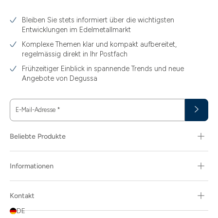
3.10
Bleiben Sie stets informiert über die wichtigsten
3.11
Entwicklungen im Edelmetallmarkt
3.12
Komplexe Themen klar und kompakt aufbereitet,
regelmässig direkt in Ihr Postfach
3.44
Frühzeitiger Einblick in spannende Trends und neue
3.58
Angebote von Degussa
3.60
E-Mail-Adresse
*
3.66
3.74
Beliebte Produkte
3.89
Informationen
30
30.48
Kontakt
31.10
DE