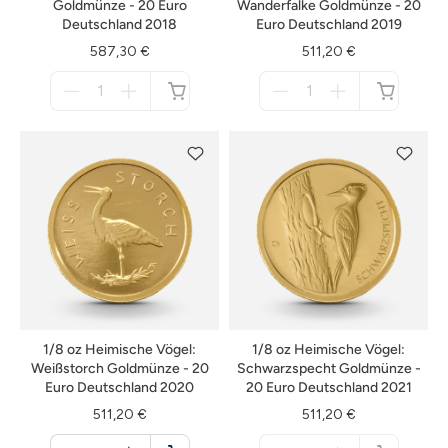
Goldmünze - 20 Euro
Wanderfalke Goldmünze - 20
Deutschland 2018
Euro Deutschland 2019
587,30 €
511,20 €
Menge
Menge
für
für
nicht
nicht
verfügbar
verfügbar
1/8 oz Heimische Vögel:
1/8 oz Heimische Vögel:
Weißstorch Goldmünze - 20
Schwarzspecht Goldmünze -
Euro Deutschland 2020
20 Euro Deutschland 2021
511,20 €
511,20 €
Menge
Menge