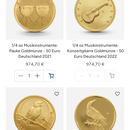
1/4 oz Musikinstrumente:
1/4 oz Musikinstrumente:
Pauke Goldmünze - 50 Euro
Konzertgitarre Goldmünze - 50
Deutschland 2021
Euro Deutschland 2022
974,70 €
974,70 €
Menge
Menge
für
für
Warenkorb
nicht
verfügbar