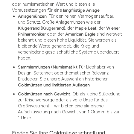
oder numismatischen Wert und bieten alle
Voraussetzungen für eine
langfristige Anlage
.
Anlagemünzen
: Für den reinen Vermögensaufbau
und Schutz. Große Anlagemünzen wie der
Krügerrand (Krugerrand)
, der
Maple Leaf
, der
Wiener
Philharmoniker
oder der
American Eagle
sind weltweit
bekannt und bieten hohe Liquidität. Sie werden als
bleibende Werte gehandelt, die Krieg und
verschiedene gesellschaftliche Systeme überdauert
haben.
Sammlermünzen (Numismatik)
: Für Liebhaber von
Design, Seltenheit oder thematischer Relevanz.
Entdecken Sie unsere Auswahl an historischen
Goldmünzen und limitierten Auflagen
.
Goldmünzen nach Gewicht
: Ob als kleine Stückelung
zur Krisenvorsorge oder als volle Unze für das
Großinvestment – wir bieten eine akribische
Aufschlüsselung nach Gewicht von 1 Gramm bis zur
1 Unze.
Finden Sie Ihre Goldmünze schnell und