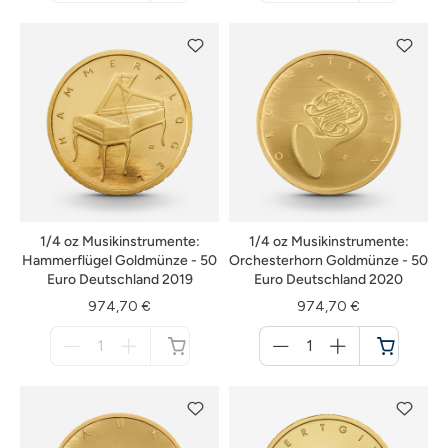
nicht
nicht
verfügbar
verfügbar
1/4 oz Musikinstrumente:
1/4 oz Musikinstrumente:
Hammerflügel Goldmünze - 50
Orchesterhorn Goldmünze - 50
Euro Deutschland 2019
Euro Deutschland 2020
974,70 €
974,70 €
Menge
Menge
für
für
nicht
Warenkorb
verfügbar