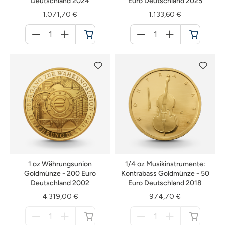
Deutschland 2024
Euro Deutschland 2025
1.071,70 €
1.133,60 €
Menge
Menge
für
für
Warenkorb
Warenkorb
1 oz Währungsunion
1/4 oz Musikinstrumente:
Goldmünze - 200 Euro
Kontrabass Goldmünze - 50
Deutschland 2002
Euro Deutschland 2018
4.319,00 €
974,70 €
Menge
Menge
für
für