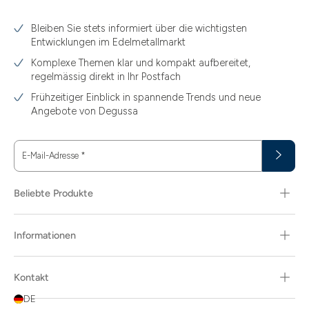
3.10
Bleiben Sie stets informiert über die wichtigsten
3.11
Entwicklungen im Edelmetallmarkt
3.12
Komplexe Themen klar und kompakt aufbereitet,
regelmässig direkt in Ihr Postfach
3.44
Frühzeitiger Einblick in spannende Trends und neue
3.58
Angebote von Degussa
3.60
E-Mail-Adresse
*
3.66
3.74
Beliebte Produkte
3.89
Informationen
30
30.48
Kontakt
31.10
DE