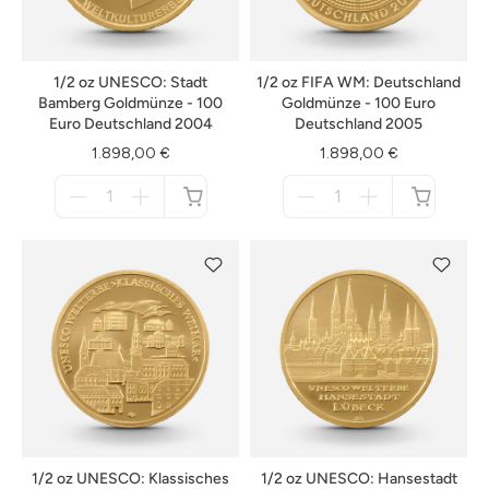
1/2 oz UNESCO: Stadt
1/2 oz FIFA WM: Deutschland
Bamberg Goldmünze - 100
Goldmünze - 100 Euro
Euro Deutschland 2004
Deutschland 2005
1.898,00 €
1.898,00 €
Menge
Menge
für
für
nicht
nicht
verfügbar
verfügbar
1/2 oz UNESCO: Klassisches
1/2 oz UNESCO: Hansestadt