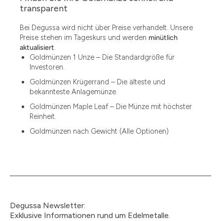
1.49
transparent
1.87
Bei Degussa wird nicht über Preise verhandelt. Unsere
Preise stehen im Tageskurs und werden
minütlich
12
aktualisiert
.
Goldmünzen 1 Unze – Die Standardgröße für
12.15
Investoren.
13.77
Goldmünzen Krügerrand – Die älteste und
bekannteste Anlagemünze.
15
Goldmünzen Maple Leaf – Die Münze mit höchster
Reinheit.
15.55
Goldmünzen nach Gewicht (Alle Optionen)
15.60
18.30
2.90
3
Degussa Newsletter:
3.05
Exklusive Informationen rund um Edelmetalle.