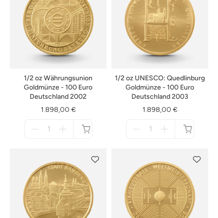
1/2 oz Währungsunion
1/2 oz UNESCO: Quedlinburg
Goldmünze - 100 Euro
Goldmünze - 100 Euro
Deutschland 2002
Deutschland 2003
1.898,00 €
1.898,00 €
Menge
Menge
für
für
nicht
nicht
verfügbar
verfügbar