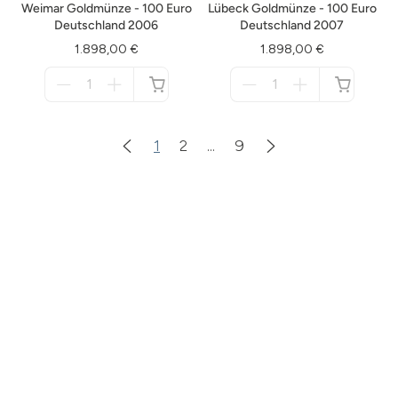
Weimar Goldmünze - 100 Euro
Lübeck Goldmünze - 100 Euro
Deutschland 2006
Deutschland 2007
1.898,00 €
1.898,00 €
Menge
Menge
für
für
nicht
nicht
verfügbar
verfügbar
1
2
...
9