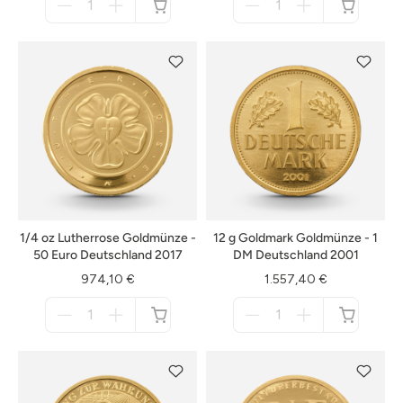
für
für
nicht
nicht
verfügbar
verfügbar
1/4 oz Lutherrose Goldmünze -
12 g Goldmark Goldmünze - 1
50 Euro Deutschland 2017
DM Deutschland 2001
974,10 €
1.557,40 €
Menge
Menge
für
für
nicht
nicht
verfügbar
verfügbar