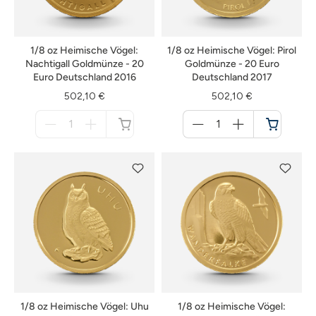
1/8 oz Heimische Vögel:
1/8 oz Heimische Vögel: Pirol
Nachtigall Goldmünze - 20
Goldmünze - 20 Euro
Euro Deutschland 2016
Deutschland 2017
502,10 €
502,10 €
Menge
Menge
für
für
nicht
Warenkorb
verfügbar
1/8 oz Heimische Vögel: Uhu
1/8 oz Heimische Vögel: