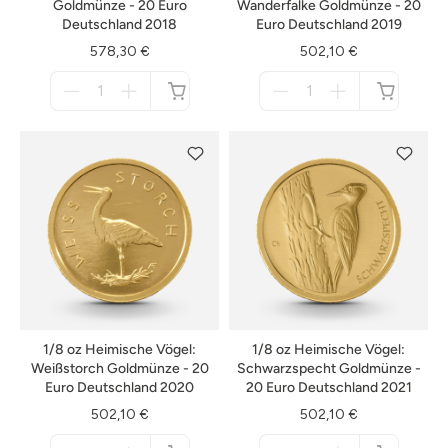
Goldmünze - 20 Euro
Wanderfalke Goldmünze - 20
Deutschland 2018
Euro Deutschland 2019
578,30 €
502,10 €
Menge
Menge
für
für
nicht
nicht
verfügbar
verfügbar
1/8 oz Heimische Vögel:
1/8 oz Heimische Vögel:
Weißstorch Goldmünze - 20
Schwarzspecht Goldmünze -
Euro Deutschland 2020
20 Euro Deutschland 2021
502,10 €
502,10 €
Menge
Menge